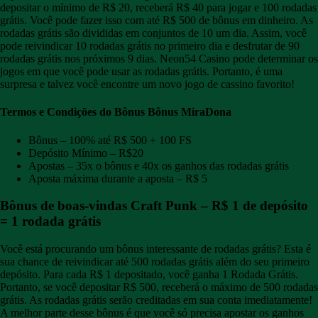
depositar o mínimo de R$ 20, receberá R$ 40 para jogar e 100 rodadas
grátis. Você pode fazer isso com até R$ 500 de bônus em dinheiro. As
rodadas grátis são divididas em conjuntos de 10 um dia. Assim, você
pode reivindicar 10 rodadas grátis no primeiro dia e desfrutar de 90
rodadas grátis nos próximos 9 dias. Neon54 Casino pode determinar os
jogos em que você pode usar as rodadas grátis. Portanto, é uma
surpresa e talvez você encontre um novo jogo de cassino favorito!
Termos e Condições do Bônus Bônus MiraDona
Bônus – 100% até R$ 500 + 100 FS
Depósito Mínimo – R$20
Apostas – 35x o bônus e 40x os ganhos das rodadas grátis
Aposta máxima durante a aposta – R$ 5
Bônus de boas-vindas Craft Punk – R$ 1 de depósito
= 1 rodada grátis
Você está procurando um bônus interessante de rodadas grátis? Esta é
sua chance de reivindicar até 500 rodadas grátis além do seu primeiro
depósito. Para cada R$ 1 depositado, você ganha 1 Rodada Grátis.
Portanto, se você depositar R$ 500, receberá o máximo de 500 rodadas
grátis. As rodadas grátis serão creditadas em sua conta imediatamente!
A melhor parte desse bônus é que você só precisa apostar os ganhos