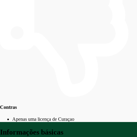
Contras
Apenas uma licença de Curaçao
Informações básicas