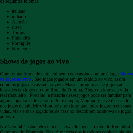
os seguintes idiomas:
italiano
indiano
Alemão
russo
Turquia
Finlandês
Português
Norueguês
Shows de jogos ao vivo
Outra ótima forma de entretenimento em cassinos online é jogar
Shows
de jogos ao vivo
. São jogos jogados em um estúdio ao vivo, assim
como os jogos de cassino ao vivo. Mas os programas de jogos são
baseados em jogos do tipo Roda da Fortuna, Bingo ou jogos da vida
real (tabuleiro). Portanto, a maioria desses jogos pode ser familiar para
alguns jogadores de cassino. Por exemplo, Monopoly Live é baseado
nos jogos de tabuleiro Monopoly, um jogo que todos jogaram em suas
vidas. Mais e mais jogadores de cassino descobrem os shows de jogos
ao vivo.
No Neon54 Casino, eles têm os shows de jogos ao vivo do Evolution
Gaming e do Pragmatic Play. A maioria dos jogadores conhece alguns