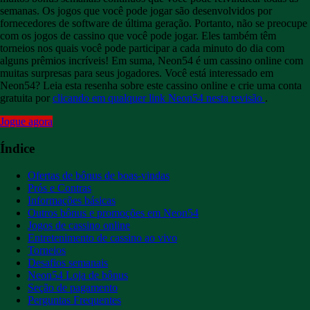
semanas. Os jogos que você pode jogar são desenvolvidos por
fornecedores de software de última geração. Portanto, não se preocupe
com os jogos de cassino que você pode jogar. Eles também têm
torneios nos quais você pode participar a cada minuto do dia com
alguns prêmios incríveis! Em suma, Neon54 é um cassino online com
muitas surpresas para seus jogadores. Você está interessado em
Neon54? Leia esta resenha sobre este cassino online e crie uma conta
gratuita por
clicando em qualquer link Neon54 nesta revisão
.
Jogue agora
Índice
Ofertas de bônus de boas-vindas
Prós e Contras
Informações básicas
Outros bônus e promoções em Neon54
Jogos de cassino online
Entretenimento de cassino ao vivo
Torneios
Desafios semanais
Neon54 Loja de bônus
Seção de pagamento
Perguntas Frequentes