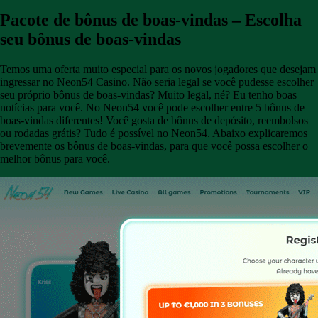
Pacote de bônus de boas-vindas – Escolha
seu bônus de boas-vindas
Temos uma oferta muito especial para os novos jogadores que desejam
ingressar no Neon54 Casino. Não seria legal se você pudesse escolher
seu próprio bônus de boas-vindas? Muito legal, né? Eu tenho boas
notícias para você. No Neon54 você pode escolher entre 5 bônus de
boas-vindas diferentes! Você gosta de bônus de depósito, reembolsos
ou rodadas grátis? Tudo é possível no Neon54. Abaixo explicaremos
brevemente os bônus de boas-vindas, para que você possa escolher o
melhor bônus para você.