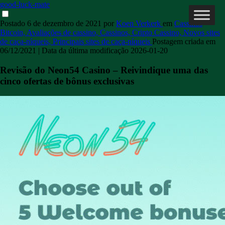
good-luck-mate
Postado
6 de dezembro de 2021
por
Koen Verkerk
em
Cassinos
Bitcoin,
Avaliações de cassino,
Cassinos,
Cripto Cassino,
Novos sites
de caça-níqueis,
Principais sites de caça-níqueis
Postagem criada em
06/12/2021
| Data da última modificação
2026-01-20
Revisão do Neon54 Casino – Reivindique uma das
cinco ofertas de bônus exclusivas