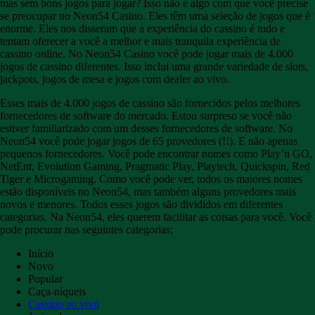
mas sem bons jogos para jogar? Isso não é algo com que você precise
se preocupar no Neon54 Casino. Eles têm uma seleção de jogos que é
enorme. Eles nos disseram que a experiência do cassino é tudo e
tentam oferecer a você a melhor e mais tranquila experiência de
cassino online. No Neon54 Casino você pode jogar mais de 4.000
jogos de cassino diferentes. Isso inclui uma grande variedade de slots,
jackpots, jogos de mesa e jogos com dealer ao vivo.
Esses mais de 4.000 jogos de cassino são fornecidos pelos melhores
fornecedores de software do mercado. Estou surpreso se você não
estiver familiarizado com um desses fornecedores de software. No
Neon54 você pode jogar jogos de 65 provedores (!!). E não apenas
pequenos fornecedores. Você pode encontrar nomes como Play’n GO,
NetEnt, Evolution Gaming, Pragmatic Play, Playtech, Quickspin, Red
Tiger e Microgaming. Como você pode ver, todos os maiores nomes
estão disponíveis no Neon54, mas também alguns provedores mais
novos e menores. Todos esses jogos são divididos em diferentes
categorias. Na Neon54, eles querem facilitar as coisas para você. Você
pode procurar nas seguintes categorias;
Início
Novo
Popular
Caça-níqueis
Cassino ao vivo