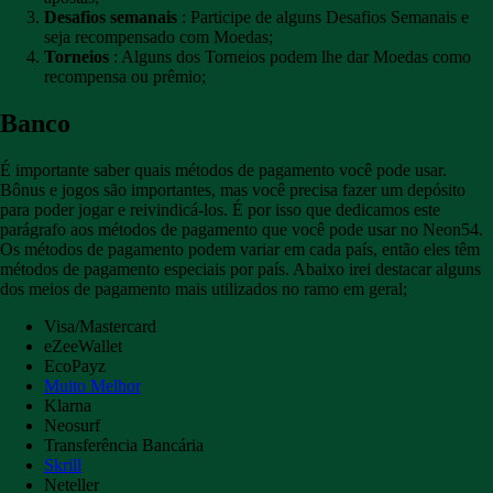
Desafios semanais
: Participe de alguns Desafios Semanais e
seja recompensado com Moedas;
Torneios
: Alguns dos Torneios podem lhe dar Moedas como
recompensa ou prêmio;
Banco
É importante saber quais métodos de pagamento você pode usar.
Bônus e jogos são importantes, mas você precisa fazer um depósito
para poder jogar e reivindicá-los. É por isso que dedicamos este
parágrafo aos métodos de pagamento que você pode usar no Neon54.
Os métodos de pagamento podem variar em cada país, então eles têm
métodos de pagamento especiais por país. Abaixo irei destacar alguns
dos meios de pagamento mais utilizados no ramo em geral;
Visa/Mastercard
eZeeWallet
EcoPayz
Muito Melhor
Klarna
Neosurf
Transferência Bancária
Skrill
Neteller