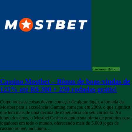
Cassinos Bitcoin
Cassino Mostbet – Bônus de boas-vindas de
125% até R$ 300 + 250 rodadas grátis!
Como todas as coisas devem começar de algum lugar, a jornada da
Mostbet para a excelência iGaming começou em 2009, o que significa
que tem mais de uma década de experiência em seu currículo. Ao
longo dos anos, o Mostbet Casino adaptou sua oferta de produtos para
jogadores em todo o mundo, oferecendo mais de 5.000 jogos de
cassino online, incluindo…