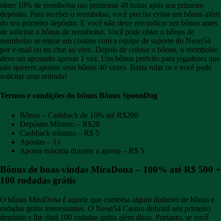
obter 10% de reembolso nas primeiras 48 horas após seu primeiro
depósito. Para receber o reembolso, você precisa evitar um bônus além
do seu primeiro depósito. E você não deve reivindicar um bônus antes
de solicitar o bônus de reembolso. Você pode obter o bônus de
reembolso se entrar em contato com a equipe de suporte do Neon54
por e-mail ou no chat ao vivo. Depois de coletar o bônus, o reembolso
deve ser apostado apenas 1 vez. Um bônus perfeito para jogadores que
não querem apostar seus bônus 40 vezes. Basta rolar os e você pode
solicitar uma retirada!
Termos e condições do bônus Bônus SpoonDog
Bônus – Cashback de 10% até R$200
Depósito Mínimo – R$20
Cashback mínimo – R$ 5
Apostas – 1x
Aposta máxima durante a aposta – R$ 5
Bônus de boas-vindas MiraDona – 100% até R$ 500 +
100 rodadas grátis
O bônus MiraDona é aquele que combina algum dinheiro de bônus e
rodadas grátis interessantes. O Neon54 Casino dobrará seu primeiro
depósito e lhe dará 100 rodadas grátis além disso. Portanto, se você