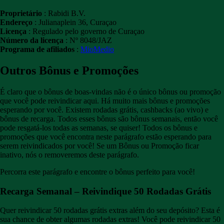
Proprietário
: Rabidi B.V.
Endereço
: Julianaplein 36, Curaçao
Licença
: Regulado pelo governo de Curaçao
Número da licença
: Nº 8048/JAZ
Programa de afiliados
:
MioMedio
Outros Bônus e Promoções
É claro que o bônus de boas-vindas não é o único bônus ou promoção
que você pode reivindicar aqui. Há muito mais bônus e promoções
esperando por você. Existem rodadas grátis, cashbacks (ao vivo) e
bônus de recarga. Todos esses bônus são bônus semanais, então você
pode resgatá-los todas as semanas, se quiser! Todos os bônus e
promoções que você encontra neste parágrafo estão esperando para
serem reivindicados por você! Se um Bônus ou Promoção ficar
inativo, nós o removeremos deste parágrafo.
Percorra este parágrafo e encontre o bônus perfeito para você!
Recarga Semanal – Reivindique 50 Rodadas Grátis
Quer reivindicar 50 rodadas grátis extras além do seu depósito? Esta é
sua chance de obter algumas rodadas extras! Você pode reivindicar 50