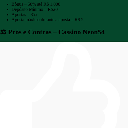
Bônus – 50% até R$ 1.000
Depósito Mínimo – R$20
Apostas – 35x
Aposta máxima durante a aposta – R$ 5
⚖️ Prós e Contras – Cassino Neon54