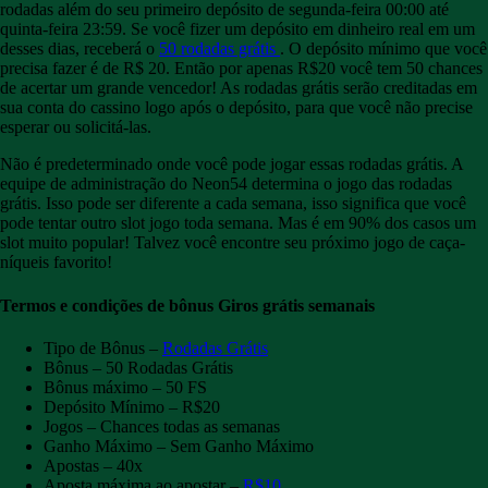
rodadas além do seu primeiro depósito de segunda-feira 00:00 até
quinta-feira 23:59. Se você fizer um depósito em dinheiro real em um
desses dias, receberá o
50 rodadas grátis
. O depósito mínimo que você
precisa fazer é de R$ 20. Então por apenas R$20 você tem 50 chances
de acertar um grande vencedor! As rodadas grátis serão creditadas em
sua conta do cassino logo após o depósito, para que você não precise
esperar ou solicitá-las.
Não é predeterminado onde você pode jogar essas rodadas grátis. A
equipe de administração do Neon54 determina o jogo das rodadas
grátis. Isso pode ser diferente a cada semana, isso significa que você
pode tentar outro slot jogo toda semana. Mas é em 90% dos casos um
slot muito popular! Talvez você encontre seu próximo jogo de caça-
níqueis favorito!
Termos e condições de bônus Giros grátis semanais
Tipo de Bônus –
Rodadas Grátis
Bônus – 50 Rodadas Grátis
Bônus máximo – 50 FS
Depósito Mínimo – R$20
Jogos – Chances todas as semanas
Ganho Máximo – Sem Ganho Máximo
Apostas – 40x
Aposta máxima ao apostar –
R$10