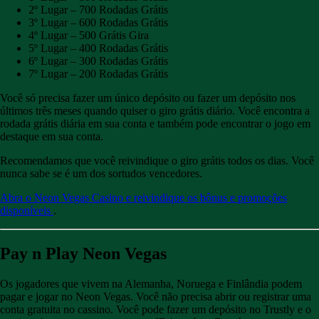
2º Lugar – 700 Rodadas Grátis
3º Lugar – 600 Rodadas Grátis
4º Lugar – 500 Grátis Gira
5º Lugar – 400 Rodadas Grátis
6º Lugar – 300 Rodadas Grátis
7º Lugar – 200 Rodadas Grátis
Você só precisa fazer um único depósito ou fazer um depósito nos
últimos três meses quando quiser o giro grátis diário. Você encontra a
rodada grátis diária em sua conta e também pode encontrar o jogo em
destaque em sua conta.
Recomendamos que você reivindique o giro grátis todos os dias. Você
nunca sabe se é um dos sortudos vencedores.
Abra o Neon Vegas Casino e reivindique os bônus e promoções
disponíveis
.
Pay n Play Neon Vegas
Os jogadores que vivem na Alemanha, Noruega e Finlândia podem
pagar e jogar no Neon Vegas. Você não precisa abrir ou registrar uma
conta gratuita no cassino. Você pode fazer um depósito no Trustly e o