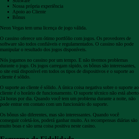
Software
Nossa própria experiência
Apoio ao Cliente
Bônus
Neon Vegas tem uma licença de jogo válida.
O cassino oferece um ótimo portfólio com jogos. Os provedores de
software são todos confiáveis ​​e regulamentados. O cassino não pode
manipular o resultado dos jogos disponíveis.
Nós jogamos no cassino por um tempo. E não tivemos problemas
durante o jogo. Os jogos carregam rápido, os bônus são interessantes,
o site está disponível em todos os tipos de dispositivos e o suporte ao
cliente é sólido.
O suporte ao cliente é sólido. A única coisa negativa sobre o suporte ao
cliente é o horário de funcionamento. O suporte técnico não está aberto
24 horas por dia. Quando você tem um problema durante a noite, não
pode entrar em contato com um funcionário do suporte.
Os bônus são diferentes, mas são interessantes. Quando você
conseguir coletá-los, poderá ganhar muito. As recompensas diárias são
muito boas e são uma coisa positiva neste casino.
Esquema de Fidelidade