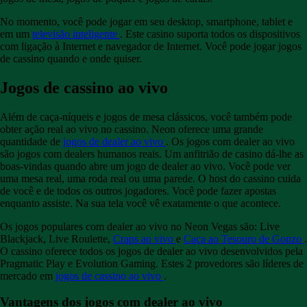
No momento, você pode jogar em seu desktop, smartphone, tablet e
em um
televisão inteligente
. Este casino suporta todos os dispositivos
com ligação à Internet e navegador de Internet. Você pode jogar jogos
de cassino quando e onde quiser.
Jogos de cassino ao vivo
Além de caça-níqueis e jogos de mesa clássicos, você também pode
obter ação real ao vivo no cassino. Neon oferece uma grande
quantidade de
jogos de dealer ao vivo
. Os jogos com dealer ao vivo
são jogos com dealers humanos reais. Um anfitrião de casino dá-lhe as
boas-vindas quando abre um jogo de dealer ao vivo. Você pode ver
uma mesa real, uma roda real ou uma parede. O host do cassino cuida
de você e de todos os outros jogadores. Você pode fazer apostas
enquanto assiste. Na sua tela você vê exatamente o que acontece.
Os jogos populares com dealer ao vivo no Neon Vegas são: Live
Blackjack, Live Roulette,
Craps ao vivo
e
Caça ao Tesouro de Gonzo
.
O cassino oferece todos os jogos de dealer ao vivo desenvolvidos pela
Pragmatic Play e Evolution Gaming. Estes 2 provedores são líderes de
mercado em
jogos de cassino ao vivo
.
Vantagens dos jogos com dealer ao vivo