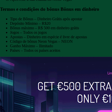
Termos e condições do bônus Bônus em dinheiro
Tipo de Bônus – Dinheiro Grátis após apostar
Depósito Mínimo – R$20
Bônus máximo – R$ 500 em dinheiro grátis
Jogos – Todos os jogos
Apostas – Dinheiro em espécie é livre de apostas
Código de bônus Neon Vegas – NEON
Ganho Máximo – Ilimitado
Países – Todos os países aceitos