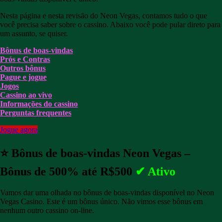
Nesta página e nesta revisão do Neon Vegas, contamos tudo o que
você precisa saber sobre o cassino. Abaixo você pode pular direto para
um assunto, se quiser.
Bônus de boas-vindas
Prós e Contras
Outros bônus
Pague e jogue
Jogos
Cassino ao vivo
Informações do cassino
Perguntas frequentes
Jogue agora
⭐ Bônus de boas-vindas Neon Vegas –
Bônus de 500% até R$500
✔ Ativo
Vamos dar uma olhada no bônus de boas-vindas disponível no Neon
Vegas Casino. Este é um bônus único. Não vimos esse bônus em
nenhum outro cassino on-line.