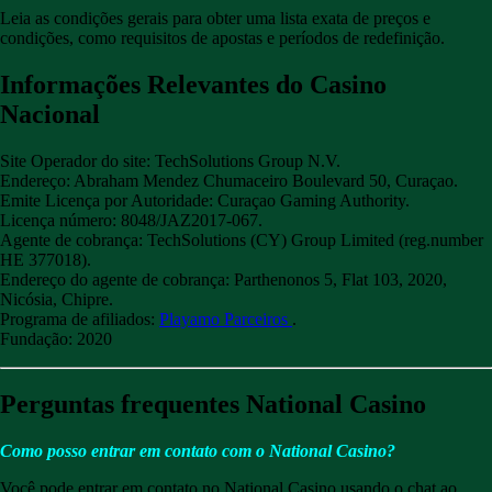
Leia as condições gerais para obter uma lista exata de preços e
condições, como requisitos de apostas e períodos de redefinição.
Informações Relevantes do Casino
Nacional
Site Operador do site: TechSolutions Group N.V.
Endereço: Abraham Mendez Chumaceiro Boulevard 50, Curaçao.
Emite Licença por Autoridade: Curaçao Gaming Authority.
Licença número: 8048/JAZ2017-067.
Agente de cobrança: TechSolutions (CY) Group Limited (reg.number
HE 377018).
Endereço do agente de cobrança: Parthenonos 5, Flat 103, 2020,
Nicósia, Chipre.
Programa de afiliados:
Playamo Parceiros
.
Fundação: 2020
Perguntas frequentes National Casino
Como posso entrar em contato com o National Casino?
Você pode entrar em contato no National Casino usando o chat ao