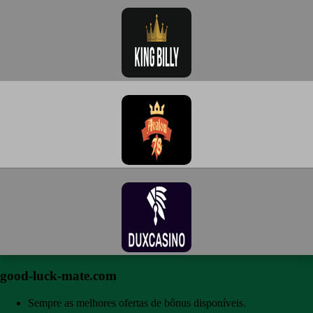
good-luck-mate.com
Sempre as melhores ofertas de bônus disponíveis.