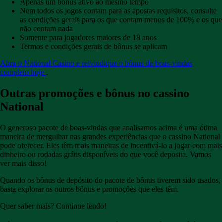
Apenas um bônus ativo ao mesmo tempo
Nem todos os jogos contam para as apostas requisitos, consulte
as condições gerais para os que contam menos de 100% e os que
não contam nada
Somente para jogadores maiores de 18 anos
Termos e condições gerais de bônus se aplicam
Abra o National Casino e reivindique o bônus de boas-vindas
completo hoje
.
Outras promoções e bônus no cassino
National
O generoso pacote de boas-vindas que analisamos acima é uma ótima
maneira de mergulhar nas grandes experiências que o cassino National
pode oferecer. Eles têm mais maneiras de incentivá-lo a jogar com mais
dinheiro ou rodadas grátis disponíveis do que você deposita. Vamos
ver mais disso!
Quando os bônus de depósito do pacote de bônus tiverem sido usados,
basta explorar os outros bônus e promoções que eles têm.
Quer saber mais? Continue lendo!