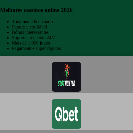
Melhores cassinos online 2026
Totalmente licenciado
Seguro e confiável
Bônus interessantes
Suporte ao cliente 24/7
Mais de 1.000 jogos
Pagamentos super-rápidos