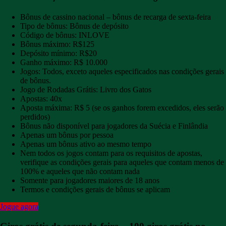
Bônus de cassino nacional – bônus de recarga de sexta-feira
Tipo de bônus: Bônus de depósito
Código de bônus: INLOVE
Bônus máximo: R$125
Depósito mínimo: R$20
Ganho máximo: R$ 10.000
Jogos: Todos, exceto aqueles especificados nas condições gerais
de bônus.
Jogo de Rodadas Grátis: Livro dos Gatos
Apostas: 40x
Aposta máxima: R$ 5 (se os ganhos forem excedidos, eles serão
perdidos)
Bônus não disponível para jogadores da Suécia e Finlândia
Apenas um bônus por pessoa
Apenas um bônus ativo ao mesmo tempo
Nem todos os jogos contam para os requisitos de apostas,
verifique as condições gerais para aqueles que contam menos de
100% e aqueles que não contam nada
Somente para jogadores maiores de 18 anos
Termos e condições gerais de bônus se aplicam
Jogue agora