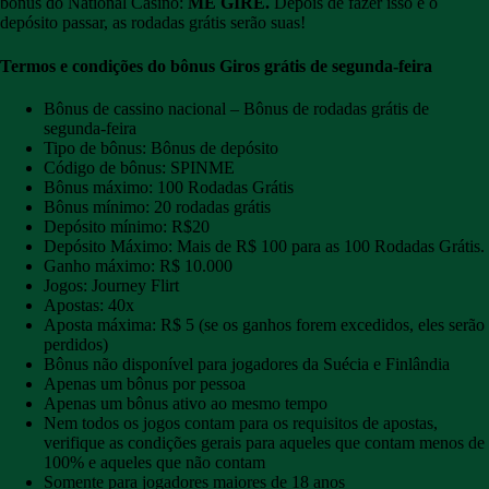
bônus do National Casino:
ME GIRE.
Depois de fazer isso e o
depósito passar, as rodadas grátis serão suas!
Termos e condições do bônus Giros grátis de segunda-feira
Bônus de cassino nacional – Bônus de rodadas grátis de
segunda-feira
Tipo de bônus: Bônus de depósito
Código de bônus: SPINME
Bônus máximo: 100 Rodadas Grátis
Bônus mínimo: 20 rodadas grátis
Depósito mínimo: R$20
Depósito Máximo: Mais de R$ 100 para as 100 Rodadas Grátis.
Ganho máximo: R$ 10.000
Jogos: Journey Flirt
Apostas: 40x
Aposta máxima: R$ 5 (se os ganhos forem excedidos, eles serão
perdidos)
Bônus não disponível para jogadores da Suécia e Finlândia
Apenas um bônus por pessoa
Apenas um bônus ativo ao mesmo tempo
Nem todos os jogos contam para os requisitos de apostas,
verifique as condições gerais para aqueles que contam menos de
100% e aqueles que não contam
Somente para jogadores maiores de 18 anos