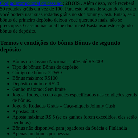
Código promocional do cassino
:
2DOIS
. Além disso, você receberá
50 rodadas grátis em vez de 100. Para este bônus de segundo depósito,
você poderá usar suas rodadas grátis no slot Johnny Cash. Então, se o
bônus de primeiro depósito deixou você querendo mais, não se
preocupe. O cassino nacional lhe dará mais! Basta usar este segundo
bônus de depósito.
Termos e condições do bônus Bônus de segundo
depósito
Bônus do Cassino Nacional – 50% até R$200!
Tipo de bônus: Bônus de depósito
Código de bônus: 2TWO
Bônus máximo: R$100
Depósito mínimo: R$20
Ganho máximo: Sem limite
Jogos: Todos, exceto aqueles especificados nas condições gerais
de bônus.
Jogo de Rodadas Grátis – Caça-níqueis Johnny Cash
Apostas: 40x
Aposta máxima: R$ 5 (se os ganhos forem excedidos, eles serão
perdidos)
Bônus não disponível para jogadores da Suécia e Finlândia
Apenas um bônus por pessoa