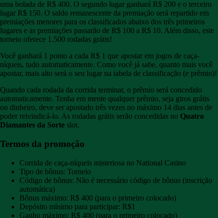
uma bolada de R$ 400. O segundo lugar ganhará R$ 200 e o terceiro
lugar R$ 150. O saldo remanescente da premiação será repartido em
premiações menores para os classificados abaixo dos três primeiros
lugares e as premiações passarão de R$ 100 a R$ 10. Além disso, este
torneio oferece 1.500 rodadas grátis!
Você ganhará 1 ponto a cada R$ 1 que apostar em jogos de caça-
níqueis, tudo automaticamente. Como você já sabe, quanto mais você
apostar, mais alto será o seu lugar na tabela de classificação (e prêmio)!
Quando cada rodada da corrida terminar, o prêmio será concedido
automaticamente. Tenha em mente qualquer prêmio, seja giros grátis
ou dinheiro, deve ser apostado três vezes no máximo 14 dias antes de
poder reivindicá-lo. As rodadas grátis serão concedidas no
Quatro
Diamantes da Sorte
slot.
Termos da promoção
Corrida de caça-níqueis misteriosa no National Casino
Tipo de bônus: Torneio
Código de bônus: Não é necessário código de bônus (inscrição
automática)
Bônus máximo: R$ 400 (para o primeiro colocado)
Depósito mínimo para participar: R$1
Ganho máximo: R$ 400 (para o primeiro colocado)