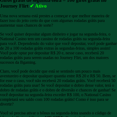
Giros grátis de segunda-feira – 100 giros grátis no
Journey Flirt
✔ Ativo
Uma nova semana está prestes a começar e que melhor maneira de
fazer isso do jeito certo do que com algumas rodadas grátis para
aumentar suas chances de sorte?
Se você quiser depositar algum dinheiro e jogar na segunda-feira, o
National Casino tem um cassino de rodadas grátis na segunda-feira
para você. Dependendo do valor que você depositar, você pode ganhar
de 20 a 100 rodadas grátis extras às segundas-feiras, simples assim!
Você pode optar por depositar R$ 20 e, nesse caso, receberá 20
rodadas grátis para serem usadas no Journey Flirt, um dos maiores
sucessos da Bgaming.
Claro, você pode decidir que está se sentindo um pouco mais
aventureiro e depositar qualquer quantia entre R$ 20 e R$ 50. Bem, se
for esse o caso, você não receberá 20 rodadas grátis. Você receberá 50
rodadas grátis para usar! Se você depositar o dobro desse valor, terá o
dobro de rodadas grátis e o dobro de diversão e chances de ganhar! Se
você depositar na segunda-feira exceder R$ 100, o National Casino
completará seu saldo com 100 rodadas grátis! Como é isso para se
divertir?
Você só precisa ativar o bônus na segunda-feira usando o código de