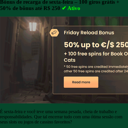
Bônus de recarga de sexta-feira – 100 giros grátis +
50% de bônus até R$ 250
✔ Ativo
É sexta-feira e você teve uma semana pesada, cheia de trabalho e
responsabilidades. Que tal encerrar tudo com uma ótima sessão com
seus slots ou jogos de cassino favoritos?