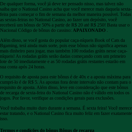
De qualquer forma, você já deve ter pensado nisso, mas talvez não
saiba que o National Casino acha que você merece mais daquela sexta-
feira para começar o fim de semana da melhor maneira possível. Todas
as sextas-feiras no National Casino, ao fazer um depósito, você
receberá um bônus de 50% a partir de R$ 20 até R$ 250! Basta usar o
Nacional Código de bônus do cassino:
APAIXONADO
.
Além disso, se você gosta do popular caça-níqueis Book of Cats da
Bgaming, terá ainda mais sorte, pois esse bônus não significa apenas
mais dinheiro para jogar, mas também 100 rodadas grátis nesse caça-
níqueis! As rodadas grátis serão dadas começando com um primeiro
lote de 50 imediatamente e as 50 rodadas grátis restantes estarão em
sua conta após 24 horas.
O requisito de aposta para este bônus é de 40x e a aposta máxima para
cumpri-lo é de R$ 5. As apostas fora deste intervalo não contam para o
requisito de aposta. Além disso, leve em consideração que este bônus
de recarga de sexta-feira do National Casino não é válido em todos os
jogos. Por favor, verifique as condições gerais para exclusões.
Você trabalha muito duro durante a semana. É sexta feira! Você merece
estar tratando, e o National Casino fica muito feliz em fazer exatamente
isso.
Termos e condições do bônus Bônus de recarga