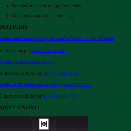
Comentários justos de jogadores reais.
Guias de cassino úteis e extensos.
NOTÍCIAS
Ganhe muito com os Mystery Drops no N1 Casino – Ganhe R$ 78.000
25 dias atrás
por
Koen Verkerk
505
Prêmio em dinheiro do LIV Golf
4 de maio de 2026
por
Dave Sneekes
1627
Ganhe até R$ 10.000 com seu Lucky Spin no N1 Casino
3 de maio de 2026
por
Koen Verkerk
794
QBET CASINO