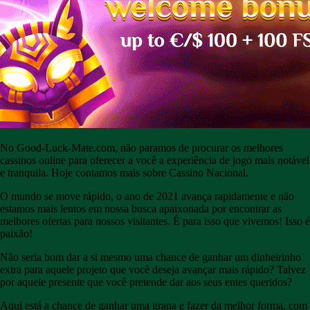
No Good-Luck-Mate.com, não paramos de procurar os melhores
cassinos online para oferecer a você a experiência de jogo mais notável
e tranquila. Hoje contamos mais sobre Cassino Nacional.
O mundo se move rápido, o ano de 2021 avança rapidamente e não
estamos mais lentos em nossa busca apaixonada por encontrar as
melhores ofertas para nossos visitantes. É para isso que vivemos! Isso é
paixão!
Não seria bom dar a si mesmo uma chance de ganhar um dinheirinho
extra para aquele projeto que você deseja avançar mais rápido? Talvez
por aquele presente que você pretende dar aos seus entes queridos?
Aqui está a chance de ganhar uma grana e fazer da melhor forma, com