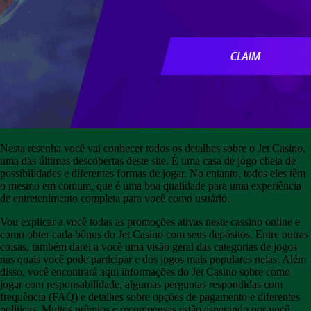
Nesta resenha você vai conhecer todos os detalhes sobre o Jet Casino,
uma das últimas descobertas deste site. É uma casa de jogo cheia de
possibilidades e diferentes formas de jogar. No entanto, todos eles têm
o mesmo em comum, que é uma boa qualidade para uma experiência
de entretenimento completa para você como usuário.
Vou explicar a você todas as promoções ativas neste cassino online e
como obter cada bônus do Jet Casino com seus depósitos. Entre outras
coisas, também darei a você uma visão geral das categorias de jogos
nas quais você pode participar e dos jogos mais populares nelas. Além
disso, você encontrará aqui informações do Jet Casino sobre como
jogar com responsabilidade, algumas perguntas respondidas com
frequência (FAQ) e detalhes sobre opções de pagamento e diferentes
políticas. Muitos prêmios e recompensas estão esperando por você,