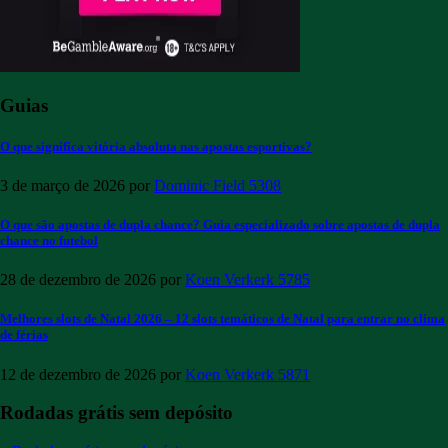
Guias
O que significa vitória absoluta nas apostas esportivas?
3 de março de 2026
por
Dominic Field
5308
O que são apostas de dupla chance? Guia especializado sobre apostas de dupla
chance no futebol
28 de dezembro de 2026
por
Koen Verkerk
5785
Melhores slots de Natal 2026 – 12 slots temáticos de Natal para entrar no clima
de férias
12 de dezembro de 2026
por
Koen Verkerk
5871
Rodadas grátis sem depósito