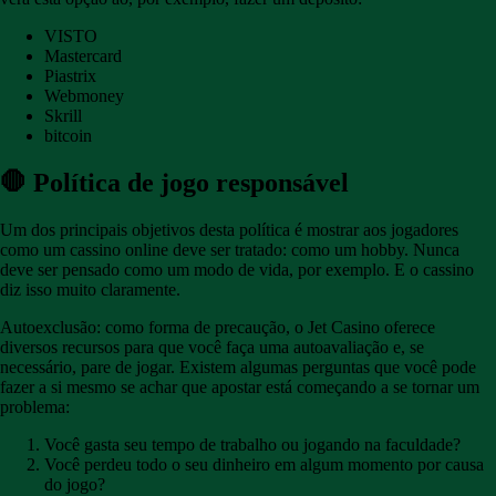
VISTO
Mastercard
Piastrix
Webmoney
Skrill
bitcoin
🛑 Política de jogo responsável
Um dos principais objetivos desta política é mostrar aos jogadores
como um cassino online deve ser tratado: como um hobby. Nunca
deve ser pensado como um modo de vida, por exemplo. E o cassino
diz isso muito claramente.
Autoexclusão: como forma de precaução, o Jet Casino oferece
diversos recursos para que você faça uma autoavaliação e, se
necessário, pare de jogar. Existem algumas perguntas que você pode
fazer a si mesmo se achar que apostar está começando a se tornar um
problema:
Você gasta seu tempo de trabalho ou jogando na faculdade?
Você perdeu todo o seu dinheiro em algum momento por causa
do jogo?