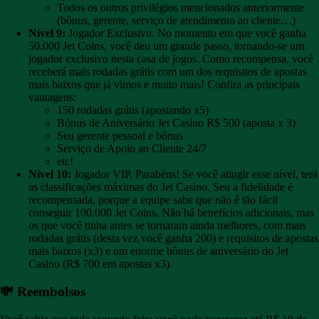
Todos os outros privilégios mencionados anteriormente
(bônus, gerente, serviço de atendimento ao cliente…)
Nível 9:
Jogador Exclusivo. No momento em que você ganha
50.000 Jet Coins, você deu um grande passo, tornando-se um
jogador exclusivo nesta casa de jogos. Como recompensa, você
receberá mais rodadas grátis com um dos requisitos de apostas
mais baixos que já vimos e muito mais! Confira as principais
vantagens:
150 rodadas grátis (apostando x5)
Bônus de Aniversário Jet Casino R$ 500 (aposta x 3)
Seu gerente pessoal e bônus
Serviço de Apoio ao Cliente 24/7
etc!
Nível 10:
Jogador VIP. Parabéns! Se você atingir esse nível, terá
as classificações máximas do Jet Casino. Seu a fidelidade é
recompensada, porque a equipe sabe que não é tão fácil
conseguir 100.000 Jet Coins. Não há benefícios adicionais, mas
os que você tinha antes se tornaram ainda melhores, com mais
rodadas grátis (desta vez você ganha 200) e requisitos de apostas
mais baixos (x3) e um enorme bônus de aniversário do Jet
Casino (R$ 700 em apostas x3).
💸 Reembolsos