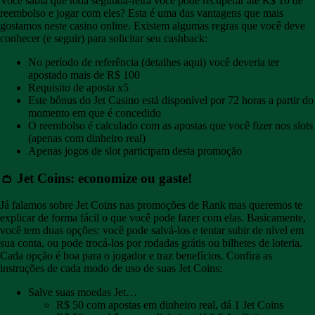
Você sabia que toda segunda-feira você pode recuperar até R$ 10 de
reembolso e jogar com eles? Esta é uma das vantagens que mais
gostamos neste casino online. Existem algumas regras que você deve
conhecer (e seguir) para solicitar seu cashback:
No período de referência (detalhes aqui) você deveria ter
apostado mais de R$ 100
Requisito de aposta x5
Este bônus do Jet Casino está disponível por 72 horas a partir do
momento em que é concedido
O reembolso é calculado com as apostas que você fizer nos slots
(apenas com dinheiro real)
Apenas jogos de slot participam desta promoção
👛 Jet Coins: economize ou gaste!
Já falamos sobre Jet Coins nas promoções de Rank mas queremos te
explicar de forma fácil o que você pode fazer com elas. Basicamente,
você tem duas opções: você pode salvá-los e tentar subir de nível em
sua conta, ou pode trocá-los por rodadas grátis ou bilhetes de loteria.
Cada opção é boa para o jogador e traz benefícios. Confira as
instruções de cada modo de uso de suas Jet Coins:
Salve suas moedas Jet…
R$ 50 com apostas em dinheiro real, dá 1 Jet Coins