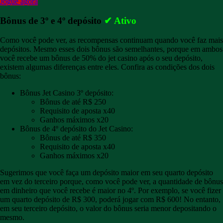
Jogue agora
Bônus de 3º e 4º depósito
✔ Ativo
Como você pode ver, as recompensas continuam quando você faz mais
depósitos. Mesmo esses dois bônus são semelhantes, porque em ambos
você recebe um bônus de 50% do jet casino após o seu depósito,
existem algumas diferenças entre eles. Confira as condições dos dois
bônus:
Bônus Jet Casino 3º depósito:
Bônus de até R$ 250
Requisito de aposta x40
Ganhos máximos x20
Bônus de 4º depósito do Jet Casino:
Bônus de até R$ 350
Requisito de aposta x40
Ganhos máximos x20
Sugerimos que você faça um depósito maior em seu quarto depósito
em vez do terceiro porque, como você pode ver, a quantidade de bônus
em dinheiro que você recebe é maior no 4º. Por exemplo, se você fizer
um quarto depósito de R$ 300, poderá jogar com R$ 600! No entanto,
em seu terceiro depósito, o valor do bônus seria menor depositando o
mesmo.