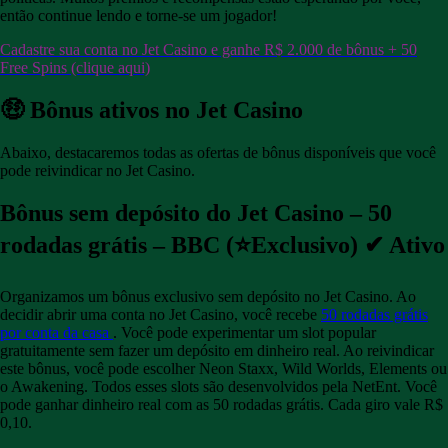
então continue lendo e torne-se um jogador!
Cadastre sua conta no Jet Casino e ganhe R$ 2.000 de bônus + 50
Free Spins (clique aqui)
🤑 Bônus ativos no Jet Casino
Abaixo, destacaremos todas as ofertas de bônus disponíveis que você
pode reivindicar no Jet Casino.
Bônus sem depósito do Jet Casino – 50
rodadas grátis – BBC (⭐Exclusivo)
✔ Ativo
Organizamos um bônus exclusivo sem depósito no Jet Casino. Ao
decidir abrir uma conta no Jet Casino, você recebe
50 rodadas grátis
por conta da casa
. Você pode experimentar um slot popular
gratuitamente sem fazer um depósito em dinheiro real. Ao reivindicar
este bônus, você pode escolher Neon Staxx, Wild Worlds, Elements ou
o Awakening. Todos esses slots são desenvolvidos pela NetEnt. Você
pode ganhar dinheiro real com as 50 rodadas grátis. Cada giro vale R$
0,10.