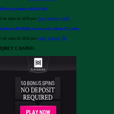
Prêmio em dinheiro do LIV Golf
4 de maio de 2026
por
Dave Sneekes
1626
Ganhe até R$ 10.000 com seu Lucky Spin no N1 Casino
3 de maio de 2026
por
Koen Verkerk
792
QBET CASINO