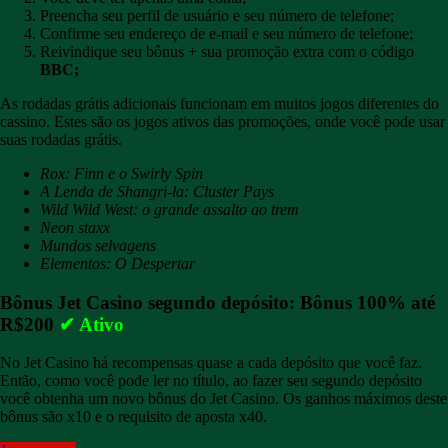
Preencha seu perfil de usuário e seu número de telefone;
Confirme seu endereço de e-mail e seu número de telefone;
Reivindique seu bônus + sua promoção extra com o código
BBC;
As rodadas grátis adicionais funcionam em muitos jogos diferentes do
cassino. Estes são os jogos ativos das promoções, onde você pode usar
suas rodadas grátis.
Rox: Finn e o Swirly Spin
A Lenda de Shangri-la: Cluster Pays
Wild Wild West: o grande assalto ao trem
Neon staxx
Mundos selvagens
Elementos: O Despertar
Bônus Jet Casino segundo depósito: Bônus 100% até
R$200
✔ Ativo
No Jet Casino há recompensas quase a cada depósito que você faz.
Então, como você pode ler no título, ao fazer seu segundo depósito
você obtenha um novo bônus do Jet Casino. Os ganhos máximos deste
bônus são x10 e o requisito de aposta x40.