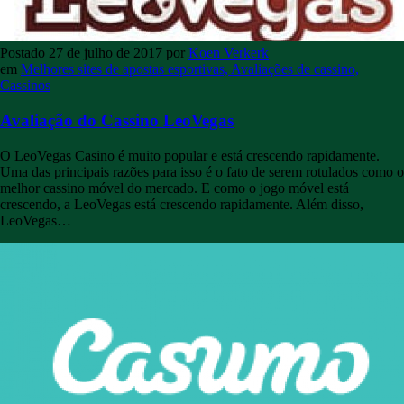
Postado
27 de julho de 2017
por
Koen Verkerk
em
Melhores sites de apostas esportivas,
Avaliações de cassino,
Cassinos
Avaliação do Cassino LeoVegas
O LeoVegas Casino é muito popular e está crescendo rapidamente.
Uma das principais razões para isso é o fato de serem rotulados como o
melhor cassino móvel do mercado. E como o jogo móvel está
crescendo, a LeoVegas está crescendo rapidamente. Além disso,
LeoVegas…