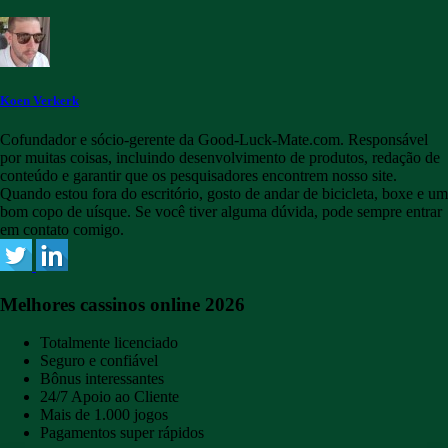
Koen Verkerk
Cofundador e sócio-gerente da Good-Luck-Mate.com. Responsável
por muitas coisas, incluindo desenvolvimento de produtos, redação de
conteúdo e garantir que os pesquisadores encontrem nosso site.
Quando estou fora do escritório, gosto de andar de bicicleta, boxe e um
bom copo de uísque. Se você tiver alguma dúvida, pode sempre entrar
em contato comigo.
Melhores cassinos online 2026
Totalmente licenciado
Seguro e confiável
Bônus interessantes
24/7 Apoio ao Cliente
Mais de 1.000 jogos
Pagamentos super rápidos