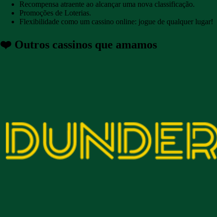
Recompensa atraente ao alcançar uma nova classificação.
Promoções de Loterias.
Flexibilidade como um cassino online: jogue de qualquer lugar!
❤️ Outros cassinos que amamos