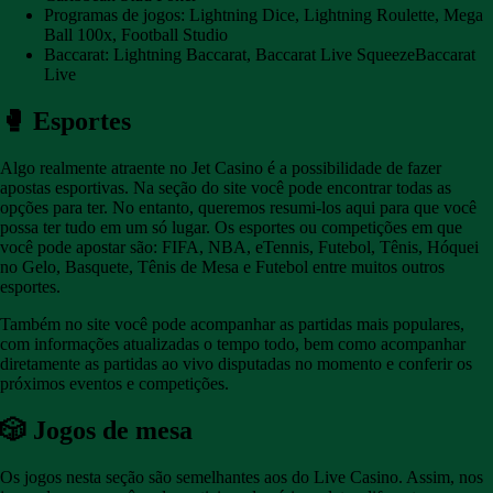
Programas de jogos: Lightning Dice, Lightning Roulette, Mega
Ball 100x, Football Studio
Baccarat: Lightning Baccarat, Baccarat Live SqueezeBaccarat
Live
🥊 Esportes
Algo realmente atraente no Jet Casino é a possibilidade de fazer
apostas esportivas. Na seção do site você pode encontrar todas as
opções para ter. No entanto, queremos resumi-los aqui para que você
possa ter tudo em um só lugar. Os esportes ou competições em que
você pode apostar são: FIFA, NBA, eTennis, Futebol, Tênis, Hóquei
no Gelo, Basquete, Tênis de Mesa e Futebol entre muitos outros
esportes.
Também no site você pode acompanhar as partidas mais populares,
com informações atualizadas o tempo todo, bem como acompanhar
diretamente as partidas ao vivo disputadas no momento e conferir os
próximos eventos e competições.
🎲 Jogos de mesa
Os jogos nesta seção são semelhantes aos do Live Casino. Assim, nos