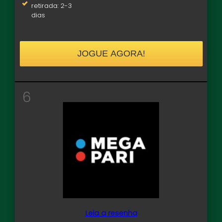
retirada: 2-3
dias
JOGUE AGORA!
6
Leia a resenha