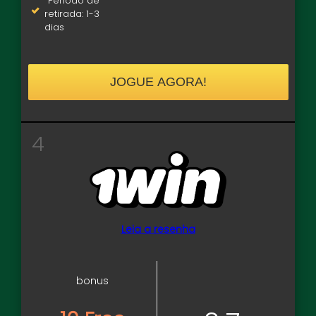
Período de
retirada: 1-3
dias
JOGUE AGORA!
4
Leia a resenha
bonus