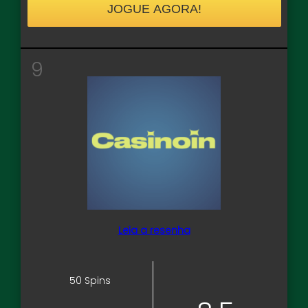
JOGUE AGORA!
9
Leia a resenha
50 Spins