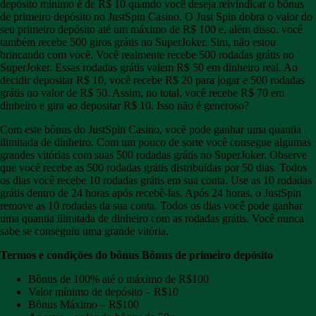
depósito mínimo é de R$ 10 quando você deseja reivindicar o bônus
de primeiro depósito no JustSpin Casino. O Just Spin dobra o valor do
seu primeiro depósito até um máximo de R$ 100 e, além disso, você
também recebe 500 giros grátis no SuperJoker. Sim, não estou
brincando com você. Você realmente recebe 500 rodadas grátis no
SuperJoker. Essas rodadas grátis valem R$ 50 em dinheiro real. Ao
decidir depositar R$ 10, você recebe R$ 20 para jogar e 500 rodadas
grátis no valor de R$ 50. Assim, no total, você recebe R$ 70 em
dinheiro e gira ao depositar R$ 10. Isso não é generoso?
Com este bônus do JustSpin Casino, você pode ganhar uma quantia
ilimitada de dinheiro. Com um pouco de sorte você consegue algumas
grandes vitórias com suas 500 rodadas grátis no SuperJoker. Observe
que você recebe as 500 rodadas grátis distribuídas por 50 dias. Todos
os dias você recebe 10 rodadas grátis em sua conta. Use as 10 rodadas
grátis dentro de 24 horas após recebê-las. Após 24 horas, o JustSpin
remove as 10 rodadas da sua conta. Todos os dias você pode ganhar
uma quantia ilimitada de dinheiro com as rodadas grátis. Você nunca
sabe se conseguiu uma grande vitória.
Termos e condições do bônus Bônus de primeiro depósito
Bônus de 100% até o máximo de R$100
Valor mínimo de depósito – R$10
Bônus Máximo – R$100