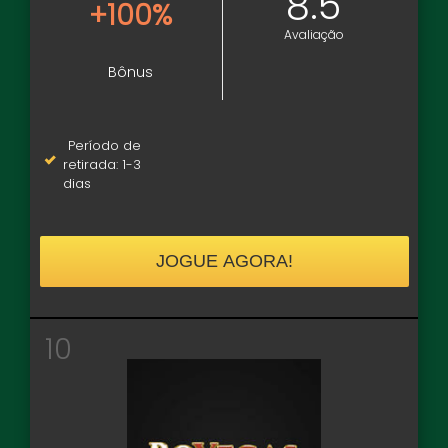
8.5
+100%
Avaliação
Bônus
Período de
retirada: 1-3
dias
JOGUE AGORA!
10