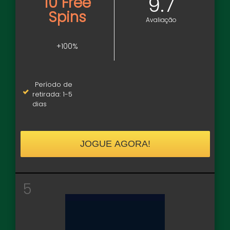
9.7
10 Free
Spins
Avaliação
+100%
Período de
retirada: 1-5
dias
JOGUE AGORA!
5