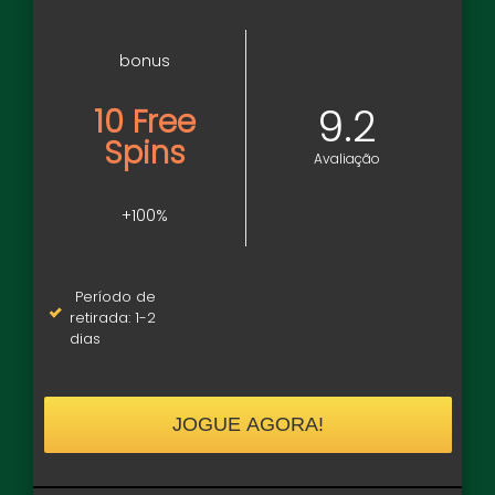
bonus
9.2
10 Free
Spins
Avaliação
+100%
Período de
retirada: 1-2
dias
JOGUE AGORA!