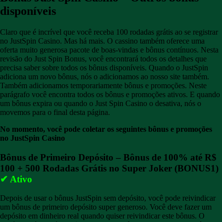
disponíveis
Claro que é incrível que você receba 100 rodadas grátis ao se registrar
no JustSpin Casino. Mas há mais. O cassino também oferece uma
oferta muito generosa pacote de boas-vindas e bônus contínuos. Nesta
revisão do Just Spin Bonus, você encontrará todos os detalhes que
precisa saber sobre todos os bônus disponíveis. Quando o JustSpin
adiciona um novo bônus, nós o adicionamos ao nosso site também.
Também adicionamos temporariamente bônus e promoções. Neste
parágrafo você encontra todos os bônus e promoções ativos. E quando
um bônus expira ou quando o Just Spin Casino o desativa, nós o
movemos para o final desta página.
No momento, você pode coletar os seguintes bônus e promoções
no JustSpin Casino
Bônus de Primeiro Depósito – Bônus de 100% até R$
100 + 500 Rodadas Grátis no Super Joker (BONUS1)
✔ Ativo
Depois de usar o bônus JustSpin sem depósito, você pode reivindicar
um bônus de primeiro depósito super generoso. Você deve fazer um
depósito em dinheiro real quando quiser reivindicar este bônus. O