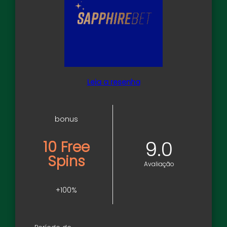
Leia a resenha
bonus
9.0
10 Free
Spins
Avaliação
+100%