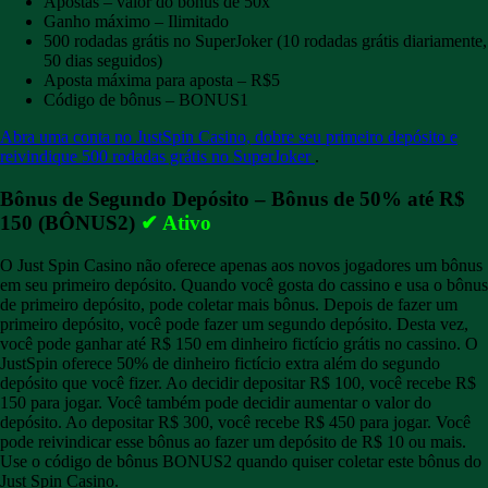
Apostas – valor do bônus de 50x
Ganho máximo – Ilimitado
500 rodadas grátis no SuperJoker (10 rodadas grátis diariamente,
50 dias seguidos)
Aposta máxima para aposta – R$5
Código de bônus – BONUS1
Abra uma conta no JustSpin Casino, dobre seu primeiro depósito e
reivindique 500 rodadas grátis no SuperJoker
.
Bônus de Segundo Depósito – Bônus de 50% até R$
150 (BÔNUS2)
✔ Ativo
O Just Spin Casino não oferece apenas aos novos jogadores um bônus
em seu primeiro depósito. Quando você gosta do cassino e usa o bônus
de primeiro depósito, pode coletar mais bônus. Depois de fazer um
primeiro depósito, você pode fazer um segundo depósito. Desta vez,
você pode ganhar até R$ 150 em dinheiro fictício grátis no cassino. O
JustSpin oferece 50% de dinheiro fictício extra além do segundo
depósito que você fizer. Ao decidir depositar R$ 100, você recebe R$
150 para jogar. Você também pode decidir aumentar o valor do
depósito. Ao depositar R$ 300, você recebe R$ 450 para jogar. Você
pode reivindicar esse bônus ao fazer um depósito de R$ 10 ou mais.
Use o código de bônus BONUS2 quando quiser coletar este bônus do
Just Spin Casino.