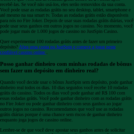
recebê-las. Se você não usá-los, eles serão removidos da sua conta.
Você pode usar as rodadas grátis no seu desktop, tablet, smartphone e
até mesmo na sua smart tv. Todas as rodadas grátis estão disponíveis
para nós no Fire Joker. Depois de usar suas rodadas grátis diárias, você
pode usar seus ganhos em outros jogos no cassino. No momento, você
pode jogar mais de 1.000 jogos de cassino no JustSpin Casino.
Quer experimentar 100 rodadas grátis antes de fazer um primeiro
depósito?
Abra uma conta no JustSpin e comece a jogar neste
confiável cassino online
.
Posso ganhar dinheiro com minhas rodadas de bônus
sem fazer um depósito em dinheiro real?
Quando você decide usar o bônus JustSpin sem depósito, pode ganhar
dinheiro real todos os dias. 10 dias seguidos você recebe 10 rodadas
grátis do cassino. Todos os dias você pode ganhar até R$ 100 com
essas rodadas grátis. Você pode ganhar dinheiro com as rodadas grátis
no Fire Joker ou pode ganhar dinheiro com seus ganhos ao jogar
outros jogos no cassino. Recomendamos que você use as rodadas
grátis diárias porque é uma chance sem riscos de ganhar dinheiro
enquanto joga jogos de cassino online.
Lembre-se de que você deve apostar seus ganhos antes de solicitar