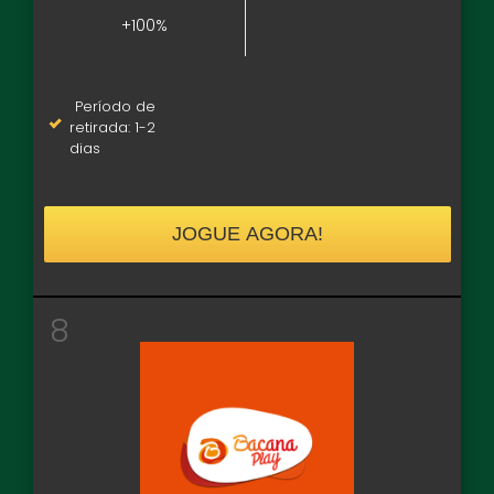
+100%
Período de
retirada: 1-2
dias
JOGUE AGORA!
8