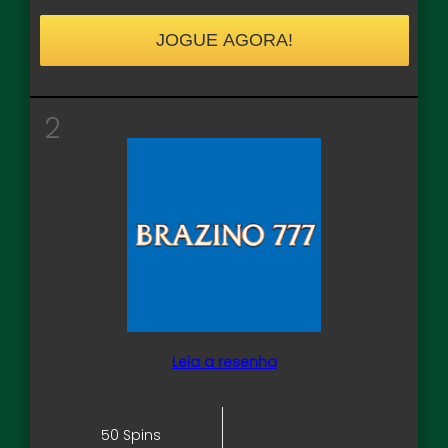
JOGUE AGORA!
2
Leia a resenha
50 Spins