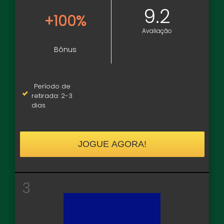
9.2
+100%
Avaliação
Bônus
Período de
retirada: 2-3
dias
JOGUE AGORA!
3