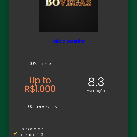
Leia a resenha
100% bonus
8.3
Up to
R$1.000
Avaliação
+ 100 Free Spins
Período de
retirada: 1-3