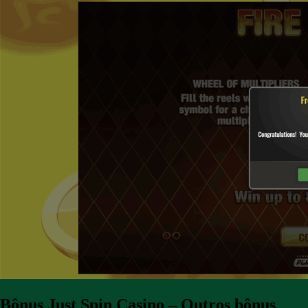
Bônus Just Spin Casino – Outros bônus