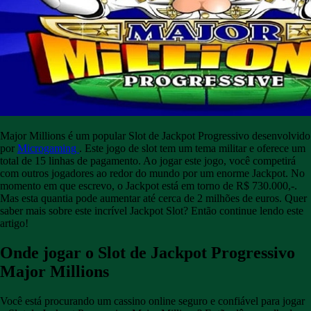
Major Millions é um popular Slot de Jackpot Progressivo desenvolvido
por
Microgaming
. Este jogo de slot tem um tema militar e oferece um
total de 15 linhas de pagamento. Ao jogar este jogo, você competirá
com outros jogadores ao redor do mundo por um enorme Jackpot. No
momento em que escrevo, o Jackpot está em torno de R$ 730.000,-.
Mas esta quantia pode aumentar até cerca de 2 milhões de euros. Quer
saber mais sobre este incrível Jackpot Slot? Então continue lendo este
artigo!
Onde jogar o Slot de Jackpot Progressivo
Major Millions
Você está procurando um cassino online seguro e confiável para jogar