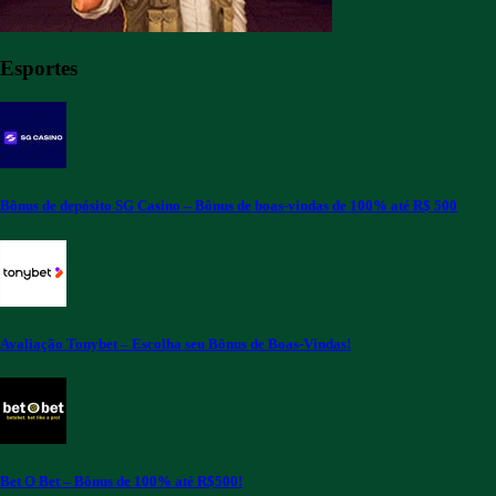
Esportes
Bônus de depósito SG Casino – Bônus de boas-vindas de 100% até R$ 500
Avaliação Tonybet – Escolha seu Bônus de Boas-Vindas!
Bet O Bet – Bônus de 100% até R$500!