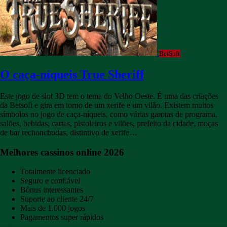
BetSoft
O caça-níqueis True Sheriff
Este jogo de slot 3D tem o tema do Velho Oeste. É uma das criações
da Betsoft e gira em torno de um xerife e um vilão. Existem muitos
símbolos no jogo de caça-níqueis, como várias garotas de programa,
salões, bebidas, cartas, pistoleiros e vilões, prefeito da cidade, moças
de bar rechonchudas, distintivo de xerife…
Melhores cassinos online 2026
Totalmente licenciado
Seguro e confiável
Bônus interessantes
Suporte ao cliente 24/7
Mais de 1.000 jogos
Pagamentos super rápidos