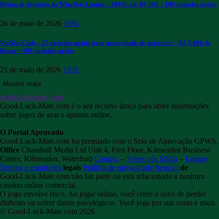
Bônus de depósito do Wizebets Casino – 100% até R$ 100 + 100 rodadas grátis
26 de maio de 2026
1986
VipSlot.Club – 25 rodadas grátis (sem necessidade de depósito) + R$ 3.000 de
bônus + 300 rodadas grátis
21 de maio de 2026
1926
Mostre mais
good-luck-mate.com
Good-Luck-Mate.com é o seu recurso único para obter informações
sobre jogos de azar e apostas online.
O Portal Aprovado
Good-Luck-Mate.com foi premiado com o Selo de Aprovação GPWA.
Office
Chambull Media Ltd
Unit 4, First Floor,
Kilmeaden Business
Center,
Kilmeaden,
Waterford
Contato
–
Sobre nós
Mídia
–
Equipe
Termos e condições
legais
Política de privacidade
Isenção
de
responsabilidade Jogo responsável Jogo
Good-Luck-Mate.com não faz parte ou está relacionado a nenhum
responsável
Como evitar o
vício
cassino online comercial.
O jogo envolve risco.
Ao jogar online, você corre o risco de perder
dinheiro ou sofrer danos psicológicos.
Você joga por sua conta e risco.
© Good-Luck-Mate.com 2026