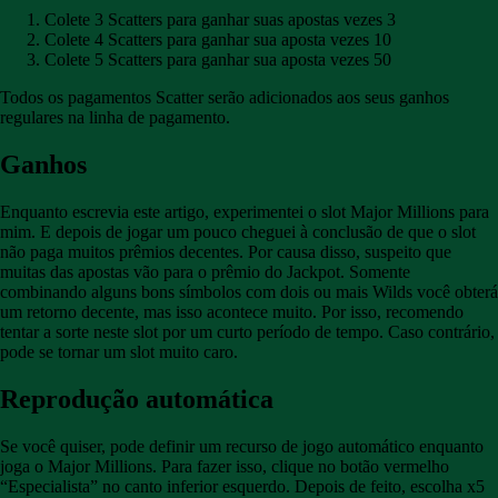
Colete 3 Scatters para ganhar suas apostas vezes 3
Colete 4 Scatters para ganhar sua aposta vezes 10
Colete 5 Scatters para ganhar sua aposta vezes 50
Todos os pagamentos Scatter serão adicionados aos seus ganhos
regulares na linha de pagamento.
Ganhos
Enquanto escrevia este artigo, experimentei o slot Major Millions para
mim. E depois de jogar um pouco cheguei à conclusão de que o slot
não paga muitos prêmios decentes. Por causa disso, suspeito que
muitas das apostas vão para o prêmio do Jackpot. Somente
combinando alguns bons símbolos com dois ou mais Wilds você obterá
um retorno decente, mas isso acontece muito. Por isso, recomendo
tentar a sorte neste slot por um curto período de tempo. Caso contrário,
pode se tornar um slot muito caro.
Reprodução automática
Se você quiser, pode definir um recurso de jogo automático enquanto
joga o Major Millions. Para fazer isso, clique no botão vermelho
“Especialista” no canto inferior esquerdo. Depois de feito, escolha x5