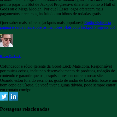
prefiro jogar um Slot de Jackpot Progressivo diferente, como o Hall of
Gods ou o Mega Moolah. Por que? Esses jogos oferecem mais
pagamentos e recursos, incluindo um bônus de rodadas grátis.
Quer saber mais sobre os jackpots mais populares?
Então visite esta
página e saiba mais sobre os melhores Slots com Jackpot Progressivo!
Koen Verkerk
Cofundador e sócio-gerente da Good-Luck-Mate.com. Responsável
por muitas coisas, incluindo desenvolvimento de produtos, redação de
conteúdo e garantir que os pesquisadores encontrem nosso site.
Quando estou fora do escritório, gosto de andar de bicicleta, boxe e um
bom copo de uísque. Se você tiver alguma dúvida, pode sempre entrar
em contato comigo.
Postagens relacionadas