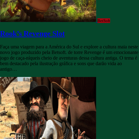
BetSoft
Rook’s Revenge Slot
Faça uma viagem para a América do Sul e explore a cultura maia neste
novo jogo produzido pela Betsoft. de torre Revenge é um emocionante
jogo de caça-níqueis cheio de aventuras dessa cultura antiga. O tema é
bem destacado pela ilustração gráfica e sons que darão vida ao
antigo…