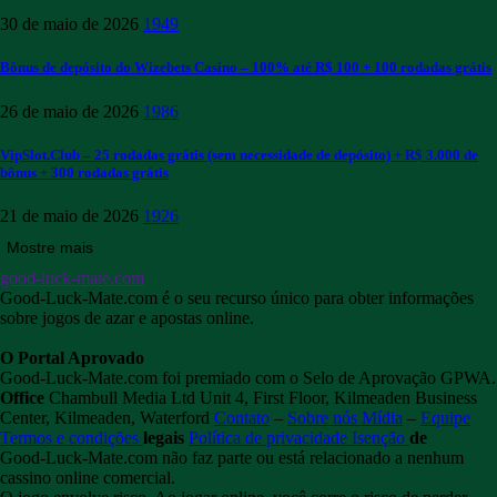
30 de maio de 2026
1949
Bônus de depósito do Wizebets Casino – 100% até R$ 100 + 100 rodadas grátis
26 de maio de 2026
1986
VipSlot.Club – 25 rodadas grátis (sem necessidade de depósito) + R$ 3.000 de
bônus + 300 rodadas grátis
21 de maio de 2026
1926
Mostre mais
good-luck-mate.com
Good-Luck-Mate.com é o seu recurso único para obter informações
sobre jogos de azar e apostas online.
O Portal Aprovado
Good-Luck-Mate.com foi premiado com o Selo de Aprovação GPWA.
Office
Chambull Media Ltd
Unit 4, First Floor,
Kilmeaden Business
Center,
Kilmeaden,
Waterford
Contato
–
Sobre nós
Mídia
–
Equipe
Termos e condições
legais
Política de privacidade
Isenção
de
responsabilidade Jogo responsável Jogo
Good-Luck-Mate.com não faz parte ou está relacionado a nenhum
responsável
Como evitar o
vício
cassino online comercial.