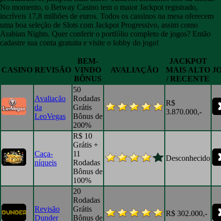
No momento, o Betway Casino tem o maior Jackpot registrado,
incríveis 17,8 milhões de euros. Todos os cassinos na mesa oferecem
uma boa seleção de Slots com Jackpot Progressivo, assim como
Arabian Nights. Quer conferir o portfólio completo de jogos? Então
cadastre sua conta gratuita e visite o lobby do jogo!
BEM-
JACKPOT
CASINO
REVISÃO
VINDO
AVALIAÇÃO
MAIS ALTO
J
BÔNUS
/ RECENTE
50
Avaliação
Rodadas
R$
da
Grátis
3.870.000,-
LeoVegas
Bônus de
200%
R$ 10
Grátis +
Caça-
11
Desconhecido
níqueis
Rodadas
Bônus de
100%
20
Rodadas
Revisão
Grátis
R$ 302.000,-
Dunder
Bônus de