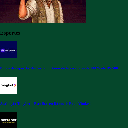
Esportes
Bônus de depósito SG Casino – Bônus de boas-vindas de 100% até R$ 500
Avaliação Tonybet – Escolha seu Bônus de Boas-Vindas!