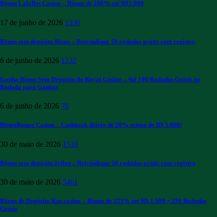
Bônus LalaBet Casino – Bônus de 200% até R$1.000
17 de junho de 2026
1330
Bônus sem depósito Bizzo – Reivindique 50 rodadas grátis com registro
6 de junho de 2026
1232
Ganha Bônus Sem Depósito do Royal Casino – Até 100 Rodadas Grátis na
Rodada para Ganhar
6 de junho de 2026
76
BingoBonga Casino – Cashback diário de 20% acima de R$ 5.000!
30 de maio de 2026
1510
Bônus sem depósito Ivibet – Reivindique 50 rodadas grátis com registro
30 de maio de 2026
5461
Bônus de Depósito Kas.casino – Bônus de 225% até R$ 1.500 + 250 Rodadas
Grátis