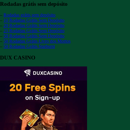
Rodadas grátis sem depósito
–
Rodadas grátis sem depósito
–
10 Rodadas Grátis Sem Depósito
–
20 Rodadas Grátis Sem Depósito
–
25 Rodadas Grátis Sem Depósito
–
50 Rodadas Grátis Sem Depósito
–
50 Rodadas Grátis Livro dos Mortos
–
50 Rodadas Grátis Starburst
DUX CASINO