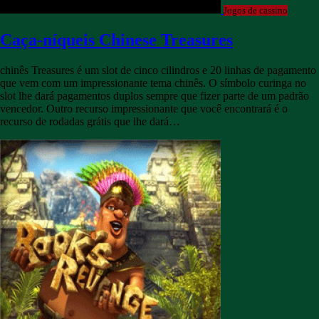
Jogos de cassino
Caça-níqueis Chinese Treasures
chinês Treasures é um slot de cinco cilindros e 20 linhas de pagamento
que vem com um impressionante tema chinês. O símbolo curinga no
slot lhe dará pagamentos duplos sempre que fizer parte de um padrão
vencedor. Outro recurso impressionante que você encontrará é o
recurso de rodadas grátis que lhe dará…