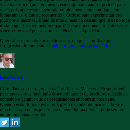
você tiver um orçamento menor, este jogo pode não ser perfeito para
você, pois pode esgotar seu saldo rapidamente enquanto joga com
linhas ativas (o que eu recomendo). Curioso para experimentar este
jogo por si mesmos? Então dê uma olhada no cassino que listei no topo
desta página! Experimentou o jogo? Deixe um comentário e deixe-me
saber o que você pensa sobre este NetEnt Jackpot Slot!
Quer saber mais sobre os melhores caça-níqueis com Jackpot
Progressivo do momento?
Então continue lendo nesta página!
Koen Verkerk
Cofundador e sócio-gerente da Good-Luck-Mate.com. Responsável
por muitas coisas, incluindo desenvolvimento de produtos, redação de
conteúdo e garantir que os pesquisadores encontrem nosso site.
Quando estou fora do escritório, gosto de andar de bicicleta, boxe e
uma boa copo de uísque. Se você tiver alguma dúvida, pode sempre
entrar em contato comigo.