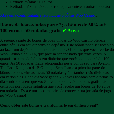
Retirada mínima: 10 euros
Retirada máxima: 50 euros (ou equivalente em outras moedas)
Abra uma conta gratuita e reivindique o bônus Woo Casino
.
Bônus de boas-vindas parte 2; o bônus de 50% até
100 euros e 50 rodadas grátis
✔ Ativo
A segunda parte do bônus de boas-vindas do Woo Casino oferece
outro bônus em seu dinheiro de depósito. Este bónus pode ser recebido
ao fazer um depósito mínimo de 20 euros. O bônus que você recebe do
Woo Casino é de 50%, que precisa ser apostado quarenta vezes. A
quantia máxima de bônus em dinheiro que você pode obter é de 100
euros. As 50 rodadas grátis adicionadas neste bônus são para Avalon:
The Lost Kingdom da B Gaming. Semelhante à primeira parte do
bônus de boas-vindas, essas 50 rodadas grátis também são divididas
em vários dias. Cada dia você ganha 25 novas rodadas com o primeiro
dia sendo o dia em que você ativou o bônus. 50 rodadas grátis a 20
centavos por rodada significa que você recebe um bônus de 10 euros
em rodadas! Essa é uma boa maneira de começar sua jornada de jogo
no Woo Casino!
Como obter este bônus e transformá-lo em dinheiro real?