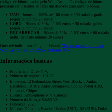
códigos de bônus usados ​​pelo Woo Casino. Os códigos de bônus
precisam ser inseridos ao fazer um depósito para ativar o bônus.
UAU
– bónus de 100% até 100 euros + 150 rodadas grátis
(depósito mínimo 20 euros)
LOBO
– Bónus de 50% até 100 euros + 50 rodadas grátis
(depósito mínimo 20 euros)
RECARREGAR
– Bónus de 50% até 100 euros + 60 rodadas
grátis (depósito mínimo 20 euros)
Quer reivindicar um código de bônus?
Abra uma conta gratuita no
Woo Casino e use um código de bônus ativo
.
Informações básicas
Proprietário: Direx N.V.
Número de registro: 131879
Endereço: 12 Kolonakiou Street, West Block, 1
Andar,
Escritório/Flat 101, Agios Athanasios, Código Postal 4103,
Limassol, Chipre.
Licença: Antillephone N.V. Curaçao
Número da licença: 8048/JAZ
Fundação: 2020
Moedas: Dólar dos Estados Unidos (USD), R$ (EUR), Dólar