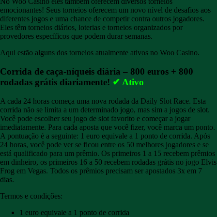
No Woo Casino eles também oferecem diversos torneios
emocionantes! Seus torneios oferecem um novo nível de desafios aos
diferentes jogos e uma chance de competir contra outros jogadores.
Eles têm torneios diários, loterias e torneios organizados por
provedores específicos que podem durar semanas.
Aqui estão alguns dos torneios atualmente ativos no Woo Casino.
Corrida de caça-níqueis diária – 800 euros + 800
rodadas grátis diariamente!
✔ Ativo
A cada 24 horas começa uma nova rodada da Daily Slot Race. Esta
corrida não se limita a um determinado jogo, mas sim a jogos de slot.
Você pode escolher seu jogo de slot favorito e começar a jogar
imediatamente. Para cada aposta que você fizer, você marca um ponto.
A pontuação é a seguinte: 1 euro equivale a 1 ponto de corrida. Após
24 horas, você pode ver se ficou entre os 50 melhores jogadores e se
está qualificado para um prêmio. Os primeiros 1 a 15 recebem prêmios
em dinheiro, os primeiros 16 a 50 recebem rodadas grátis no jogo Elvis
Frog em Vegas. Todos os prêmios precisam ser apostados 3x em 7
dias.
Termos e condições:
1 euro equivale a 1 ponto de corrida