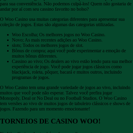
para sua conveniência. Não podemos culpá-los! Quem não gostaria de
andar por aí com seu cassino favorito no bolso?
O Woo Casino usa muitas categorias diferentes para apresentar sua
coleção de jogos. Estas são algumas das categorias utilizadas.
Woo Escolha; Os melhores jogos no Woo Casino.
Novo; As mais recentes adições ao Woo Casino.
slots; Todos os melhores jogos de slot.
Bônus de compra; aqui você pode experimentar a emoção de
muitos bônus diferentes.
Cassino ao vivo; Os dealers ao vivo estão lendo para sua melhor
experiência de jogo. Você pode jogar jogos clássicos como
blackjack, roleta, pôquer, bacará e muitos outros, incluindo
programas de jogos.
O Woo Casino tem uma grande variedade de jogos ao vivo, incluindo
muitos que você pode não esperar. Talvez você prefira jogar
Monopoly, Deal or No Deal ou no Football Studios. O Woo Casino
tem versões ao vivo de muitos jogos de tabuleiro clássicos e shows de
jogos. Fazendo para um momento emocionante!
TORNEIOS DE CASINO WOO!