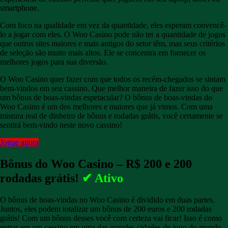
smartphone.
Com foco na qualidade em vez da quantidade, eles esperam convencê-
lo a jogar com eles. O Woo Casino pode não ter a quantidade de jogos
que outros sites maiores e mais antigos do setor têm, mas seus critérios
de seleção são muito mais altos. Ele se concentra em fornecer os
melhores jogos para sua diversão.
O Woo Casino quer fazer com que todos os recém-chegados se sintam
bem-vindos em seu cassino. Que melhor maneira de fazer isso do que
um bônus de boas-vindas espetacular? O bônus de boas-vindas do
Woo Casino é um dos melhores e maiores que já vimos. Com uma
mistura real de dinheiro de bônus e rodadas grátis, você certamente se
sentirá bem-vindo neste novo cassino!
Jogue agora
Bônus do Woo Casino – R$ 200 e 200
rodadas grátis!
✔ Ativo
O bônus de boas-vindas no Woo Casino é dividido em duas partes.
Juntos, eles podem totalizar um bônus de 200 euros e 200 rodadas
grátis! Com um bônus desses você com certeza vai ficar! Isso é como
entrar em um cassino em uma das grandes cidades de jogo do mundo