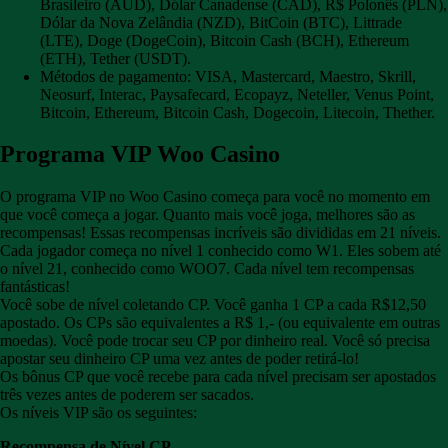
Brasileiro (AUD), Dólar Canadense (CAD), R$ Polonês (PLN),
Dólar da Nova Zelândia (NZD), BitCoin (BTC), Littrade
(LTE), Doge (DogeCoin), Bitcoin Cash (BCH), Ethereum
(ETH), Tether (USDT).
Métodos de pagamento: VISA, Mastercard, Maestro, Skrill,
Neosurf, Interac, Paysafecard, Ecopayz, Neteller, Venus Point,
Bitcoin, Ethereum, Bitcoin Cash, Dogecoin, Litecoin, Thether.
Programa VIP Woo Casino
O programa VIP no Woo Casino começa para você no momento em
que você começa a jogar. Quanto mais você joga, melhores são as
recompensas! Essas recompensas incríveis são divididas em 21 níveis.
Cada jogador começa no nível 1 conhecido como W1. Eles sobem até
o nível 21, conhecido como WOO7. Cada nível tem recompensas
fantásticas!
Você sobe de nível coletando CP. Você ganha 1 CP a cada R$12,50
apostado. Os CPs são equivalentes a R$ 1,- (ou equivalente em outras
moedas). Você pode trocar seu CP por dinheiro real. Você só precisa
apostar seu dinheiro CP uma vez antes de poder retirá-lo!
Os bônus CP que você recebe para cada nível precisam ser apostados
três vezes antes de poderem ser sacados.
Os níveis VIP são os seguintes:
Recompensa de Nível CP