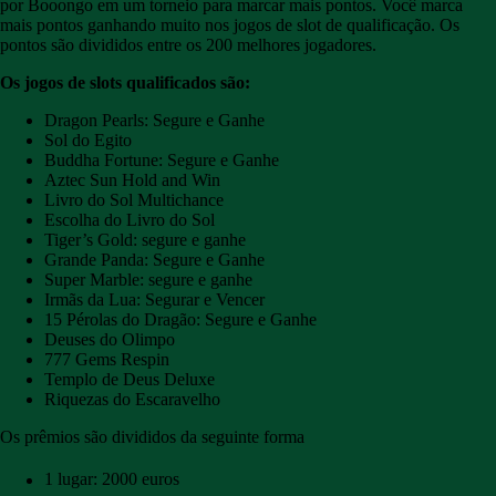
por Booongo em um torneio para marcar mais pontos. Você marca
mais pontos ganhando muito nos jogos de slot de qualificação. Os
pontos são divididos entre os 200 melhores jogadores.
Os jogos de slots qualificados são:
Dragon Pearls: Segure e Ganhe
Sol do Egito
Buddha Fortune: Segure e Ganhe
Aztec Sun Hold and Win
Livro do Sol Multichance
Escolha do Livro do Sol
Tiger’s Gold: segure e ganhe
Grande Panda: Segure e Ganhe
Super Marble: segure e ganhe
Irmãs da Lua: Segurar e Vencer
15 Pérolas do Dragão: Segure e Ganhe
Deuses do Olimpo
777 Gems Respin
Templo de Deus Deluxe
Riquezas do Escaravelho
Os prêmios são divididos da seguinte forma
1
lugar: 2000 euros