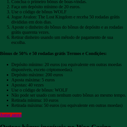
Conclua o primeiro bônus de boas-vindas.
Faça um depósito mínimo de 20 euros.
Use o código de bônus WOLF
Jogue Avalon: The Lost Kingdom e receba 50 rodadas grátis
divididas em dois dias.
Aposte o dinheiro do bônus do bônus de depósito e as rodadas
grátis quarenta vezes.
Retirar dinheiro usando um método de pagamento de sua
escolha.
Bônus de 50% e 50 rodadas grátis Termos e Condições:
Depósito mínimo: 20 euros (ou equivalente em outras moedas
disponíveis, exceto criptomoedas).
Depósito máximo: 200 euros
Aposta máxima: 5 euros
Apostas: 40 vezes
Use o código de bônus: WOLF
Não pode ser usado com nenhum outro bônus ao mesmo tempo.
Retirada mínima: 10 euros
Retirada máxima: 50 euros (ou equivalente em outras moedas)
Jogue agora