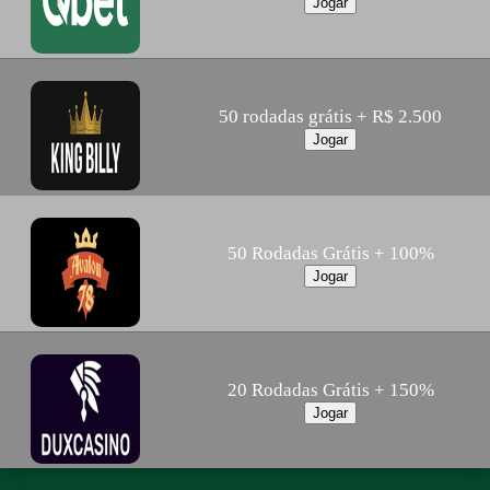
Jogar
50 rodadas grátis + R$ 2.500
Jogar
50 Rodadas Grátis + 100%
Jogar
20 Rodadas Grátis + 150%
Jogar