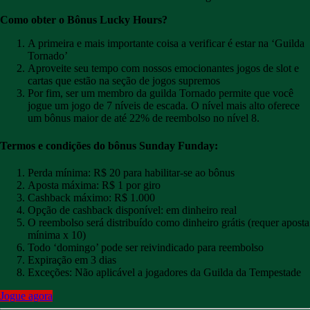
Como obter o Bônus Lucky Hours?
A primeira e mais importante coisa a verificar é estar na ‘Guilda
Tornado’
Aproveite seu tempo com nossos emocionantes jogos de slot e
cartas que estão na seção de jogos supremos
Por fim, ser um membro da guilda Tornado permite que você
jogue um jogo de 7 níveis de escada. O nível mais alto oferece
um bônus maior de até 22% de reembolso no nível 8.
Termos e condições do bônus Sunday Funday:
Perda mínima: R$ 20 para habilitar-se ao bônus
Aposta máxima: R$ 1 por giro
Cashback máximo: R$ 1.000
Opção de cashback disponível: em dinheiro real
O reembolso será distribuído como dinheiro grátis (requer aposta
mínima x 10)
Todo ‘domingo’ pode ser reivindicado para reembolso
Expiração em 3 dias
Exceções: Não aplicável a jogadores da Guilda da Tempestade
Jogue agora