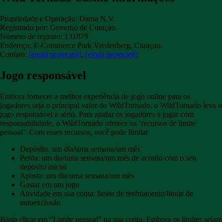
Propriedade e Operação: Dama N.V.
Registrado por: Governo de Curaçao
Número de registro: 131879
Endereço: E-Commerce Park Vredenberg, Curaçao.
Contato:
[email protected]
,
[email protected]
Jogo responsável
Embora fornecer a melhor experiência de jogo online para os
jogadores seja o principal valor do WildTornado, o WildTornado leva o
jogo responsável a sério. Para ajudar os jogadores a jogar com
responsabilidade, o WildTornado oferece os ‘recursos de limite
pessoal’. Com esses recursos, você pode limitar
Depósito: um dia/uma semana/um mês
Perda: um dia/uma semana/um mês de acordo com o seu
depósito inicial
Aposta: um dia/uma semana/um mês
Gastar em um jogo
Atividade em sua conta: limite de resfriamento/limite de
autoexclusão
Basta clicar em “Limite pessoal” na sua conta. Embora os limites sejam