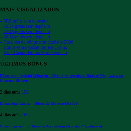
MAIS VISUALIZADOS
–
5R$ grátis sem depósito
– 10R$ grátis sem depósito
–
25R$ grátis sem depósito
–
50R$ grátis sem depósito
– Cassinos de bônus sem depósito 2026
–
Bônus sem depósito do Ice Casino
–
Nine Casino Bônus Sem Depósito
ÚLTIMOS BÔNUS
Bônus sem depósito Winawin – 30 rodadas grátis no Book of Megaways ou
Bonanza Billions
2 dias atrás
192
Bônus Jupi Casino – Bônus de 120% até R$600
4 dias atrás
160
Cobra Casino – 50 Rodadas Grátis Sem Depósito (*Exclusivo)