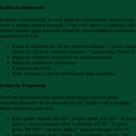
Guilda da Iluminação
Esqueça o dinheiro real! Se você gosta de criptomoedas, veio ao lugar
certo. A guilda Lighting tem tudo. O que você disser. A Lighting Guild
oferece rodadas grátis semanais, bônus de correspondência, reembolso,
assistência VIP e etc.
Gama de cashback: de 5% de cashback semanal + 1 ponto comp
(Nível 1) a 25% de cashback semanal + 1 ponto comp (Nível 9)
Opção de cashback disponível: em criptomoeda real
Requisito: mínimo de 3 depósitos
Expiração em 3 dias
Todo ‘domingo’ pode ser reivindicado para reembolso
Guilda da Tempestade
Você está procurando uma grande participação com um preço
vencedor ilimitado? Se sua resposta for sim, Storm Guild tem alguns
bônus fantásticos para você.
Giros grátis: depósito R$ 20 = 10 giros grátis, R$ 100 = 50 giros
grátis (1 dia por semana/ Nível 1) depósito R$ 20 = 20 giros
grátis, R$ 100 = 100 giros grátis (7 dias por semana/ Nível 9)
Jogos disponíveis: Aztec Magic, Fire Lightning, Avalon: The