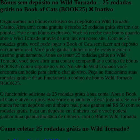
Bônus sem depósito no Wild Tornado – 25 rodadas
grátis no Book of Cats (BOOK25)
❌ Inativo
Organizamos um bônus exclusivo sem depósito no Wild Tornado
Casino. Abra uma conta gratuita e receba 25 rodadas grátis em um slot
popular. Este é um bônus exclusivo. Você só recebe este bônus quando
abre o Wild Tornado através de um link em nosso site. Com as 25
rodadas grátis, você pode jogar o Book of Cats sem fazer um depósito
em dinheiro real. Você pode ganhar dinheiro real e experimentar o
cassino gratuitamente. Antes de tentar 25 rodadas grátis no Wild
Tornado, você deve abrir uma conta e compartilhar o código de bônus
BOOK25 com o suporte ao vivo. No site do Wild Tornado você
encontra um botão para abrir o chat ao vivo. Peça ao funcionário suas
rodadas grátis e dê ao funcionário o código de bônus Wild Tornado
BOOK25.
O funcionário adiciona as 25 rodadas grátis à sua conta. Abra o Book
of Cats e ative os giros. Boa sorte enquanto você está jogando. Se você
nunca fez um depósito em dinheiro real, pode ganhar até R$ 50 com as
rodadas grátis. Faça um depósito em dinheiro real e você poderá
ganhar uma quantia ilimitada de dinheiro com o Bônus Wild Tornado.
Como coletar 25 rodadas grátis no Wild Tornado?