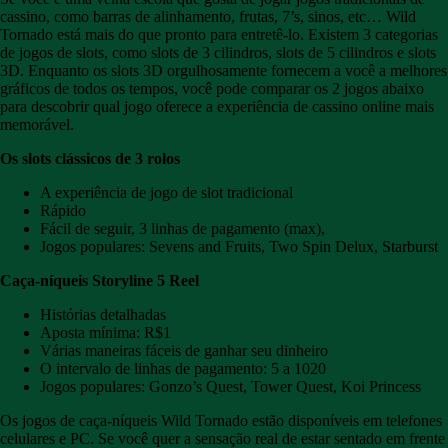
cassino, como barras de alinhamento, frutas, 7’s, sinos, etc… Wild
Tornado está mais do que pronto para entretê-lo. Existem 3 categorias
de jogos de slots, como slots de 3 cilindros, slots de 5 cilindros e slots
3D. Enquanto os slots 3D orgulhosamente fornecem a você a melhores
gráficos de todos os tempos, você pode comparar os 2 jogos abaixo
para descobrir qual jogo oferece a experiência de cassino online mais
memorável.
Os slots clássicos de 3 rolos
A experiência de jogo de slot tradicional
Rápido
Fácil de seguir, 3 linhas de pagamento (max),
Jogos populares: Sevens and Fruits, Two Spin Delux, Starburst
Caça-níqueis Storyline 5 Reel
Histórias detalhadas
Aposta mínima: R$1
Várias maneiras fáceis de ganhar seu dinheiro
O intervalo de linhas de pagamento: 5 a 1020
Jogos populares: Gonzo’s Quest, Tower Quest, Koi Princess
Os jogos de caça-níqueis Wild Tornado estão disponíveis em telefones
celulares e PC. Se você quer a sensação real de estar sentado em frente