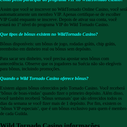
Assim que você se inscrever no WildTornado Online Casino, você será
automaticamente um membro VIP. Apenas certifique-se de escolher
VIP Guild enquanto se inscreve. Depois de ativar sua conta, você
estará no 1º nível do programa VIP do Wild Tornado Casino.
Que tipos de bônus existem no WildTornado Casino?
Bônus disponíveis: um bônus de jogo, rodadas grátis, chip grátis,
reembolso em dinheiro real ou bônus sem depósito.
Para sacar seu dinheiro, você precisa apostar seus bônus com
antecedência. Observe que os jogadores na Suécia não são elegíveis
para bônus, incluindo promoções.
Quando o Wild Tornado Casino oferece bônus?
Existem alguns bônus oferecidos pelo Tornado Casino. Você receberá
‘bônus de boas-vindas’ quando fizer o primeiro depósito. Além disso,
você também receberá ‘bônus semanais’ que são oferecidos todos os
dias da semana se você fizer mais de 1 depósito. Por fim, existem os
‘bônus VIP especiais’, que é um bônus exclusivo para quem é membro
de cada Guilda.
Wild Tornado Casino informações