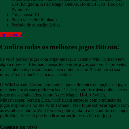
Lost Kingdom, Aztec Magic Deluxe, Book Of Cats, Book Of
Pyramids.
# de aposta: 10
Preço vencedor ilimitado
Período de ativação: 2 dias
Jogue agora
Confira todos os melhores jogos Bitcoin!
Se você preferir jogar com criptomoeda, o cassino Wild Tornado tem
algo a oferecer. Eles não apenas têm vários jogos para você aproveitar,
mas também depositar/levantar seu dinheiro com Bitcoin torna sua
transação mais fácil e sem taxas ocultas.
O WildTornado Casino tem muitos tipos diferentes de opções de jogo
que atendem às suas preferências. Desde o jogo de roleta online até os
jogos mais conhecidos, como Aztec Magic, Hi-Lo Switch,
Minesweeper, Scratch Dice, você ficará surpreso com o número de
jogos disponíveis no site Wild Tornado. Não fique sobrecarregado com
as escolhas embora. WildTornado pode ajudá-lo a encontrar seus jogos
preferidos. Você só precisa clicar na seção de revisão do jogo.
Cassino ao vivo