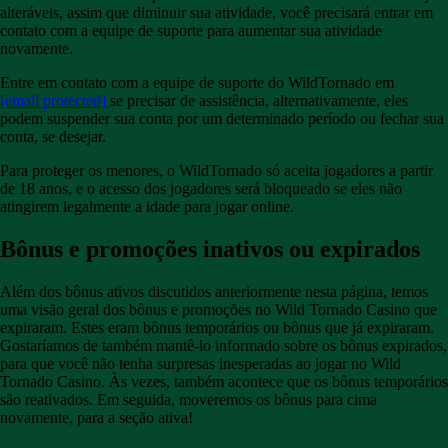
alteráveis, assim que diminuir sua atividade, você precisará entrar em
contato com a equipe de suporte para aumentar sua atividade
novamente.
Entre em contato com a equipe de suporte do WildTornado em
[email protected]
se precisar de assistência, alternativamente, eles
podem suspender sua conta por um determinado período ou fechar sua
conta, se desejar.
Para proteger os menores, o WildTornado só aceita jogadores a partir
de 18 anos, e o acesso dos jogadores será bloqueado se eles não
atingirem legalmente a idade para jogar online.
Bônus e promoções inativos ou expirados
Além dos bônus ativos discutidos anteriormente nesta página, temos
uma visão geral dos bônus e promoções no Wild Tornado Casino que
expiraram. Estes eram bônus temporários ou bônus que já expiraram.
Gostaríamos de também mantê-lo informado sobre os bônus expirados,
para que você não tenha surpresas inesperadas ao jogar no Wild
Tornado Casino. Às vezes, também acontece que os bônus temporários
são reativados. Em seguida, moveremos os bônus para cima
novamente, para a seção ativa!