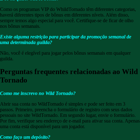
Como os programas VIP do WhildTornado têm diferentes categorias,
haverá diferentes tipos de bônus em diferentes níveis. Além disso,
sempre temos algo especial para você. Certifique-se de ficar de olho
nos bônus semanais.
Existe alguma restrição para participar da promoção semanal de
uma determinada guilda?
Não, você é elegível para jogar pelos bônus semanais em qualquer
guilda.
Perguntas frequentes relacionadas ao Wild
Tornado
Como me inscrevo no Wild Tornado?
Abrir sua conta no WildTornado é simples e pode ser feito em 3
passos. Primeiro, preencha o formulário de registro com seus dados
pessoais no site WildTornado. Em segundo lugar, envie o formulário.
Por fim, verifique seu endereço de e-mail para ativar sua conta. Apenas
uma conta está disponível para um jogador.
Como faço um depósito?