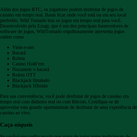
Além dos jogos BTC, os jogadores podem desfrutar de jogos de
cassino em tempo real. Basta ficar onde você está ou em seu local
preferido, Wild Tornado traz os jogos em tempo real para você.
Desenvolvido pela Ezugi, que é um dos principais fornecedores de
software de jogos, WildTornado orgulhosamente apresenta jogos
online como
Vinte-e-um
Bacará
Roleta
Casino Hold’em
Nocauteie o bacará
Roleta OTT
Blackjack ilimitado
Blackjack Híbrido
Para sua conveniência, você pode desfrutar de jogos de cassino em
tempo real com dinheiro real ou com Bitcoin. Certifique-se de
aproveitar esta grande oportunidade de desfrutar de uma experiência de
cassino ao vivo.
Caça-níqueis
Se você é uma velha escola que gosta de jogar jogos tradicionais de