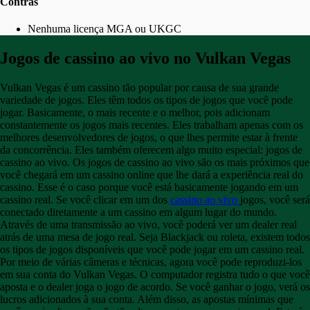
Contras
Nenhuma licença MGA ou UKGC
Jogos de cassino ao vivo no Vulkan Vegas
Vulkan Vegas é um cassino tão popular por causa de sua grande
variedade de jogos. Eles têm todos os tipos de jogos que você pode
jogar. Basicamente, o mais recente e o melhor, pois adicionam
constantemente os jogos mais recentes. Eles trabalham apenas com os
melhores desenvolvedores de jogos, o que lhes permite estar à frente
da concorrência. Eles também oferecem algo muito especial: jogos de
cassino ao vivo. Os jogos de cassino ao vivo são os mais próximos que
você chegará em um cassino online que lhe dará a experiência real do
cassino. Esse é o caso porque você está basicamente jogando em um
cassino real. Se você clicar em um dos
cassino ao vivo
jogos, você será
conectado diretamente a um cassino em algum lugar do mundo.
Através de uma transmissão ao vivo, você poderá ver um dealer real
atrás de uma mesa de jogo real. Seja Blackjack ou roleta, existem todos
os tipos de jogos disponíveis que você pode jogar em um cassino real.
Por meio de várias câmeras e técnicas, agora você pode reproduzi-los
em sua conta do Vulkan Vegas. O computador registra tudo o que você
aposta e o dealer joga o jogo de acordo. Se você ganhar o jogo, verá os
lucros adicionados à sua conta. Além disso, as apostas mínimas que