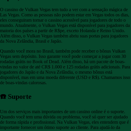
O cassino de Vulkan Vegas tem tudo a ver com a sensação mágica de
Las Vegas. Como as pessoas não podem estar em Vegas todos os dias,
eles conseguiram tornar o cassino acessível para jogadores de todo o
mundo. Atualmente, o Vulkan Vegas está disponível para jogadores da
maioria dos países a partir de R$pe, exceto Holanda e Reino Unido.
Além disso, o Vulkan Vegas também abriu suas portas para jogadores
da Nova Zelândia, Brasil e Japão.
Quando você mora no Brasil, também pode receber o bônus Vulkan
Vegas sem depósito. Isso garante você pode começar a jogar com 30
rodadas grátis no Book of Dead. Além disso, há um pacote de boas-
vindas no valor de até CR$ 1.000 e 125 rodadas grátis adicionais. Para
jogadores do Japão e da Nova Zelândia, o mesmo bônus está
disponível, mas em uma moeda diferente (USD e R$). Chamamos isso
de boas-vindas calorosas.
☎️ Suporte
Um dos serviços mais importantes de um cassino online é o suporte.
Quando você tem uma dúvida ou problema, você só quer ser ajudado
de forma rápida e profissional. Na Vulkan Vegas, eles entendem que é
importante fornecer um ótimo suporte ao cliente. Para ajudá-lo da