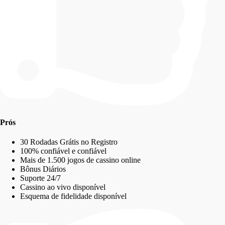
Prós
30 Rodadas Grátis no Registro
100% confiável e confiável
Mais de 1.500 jogos de cassino online
Bônus Diários
Suporte 24/7
Cassino ao vivo disponível
Esquema de fidelidade disponível