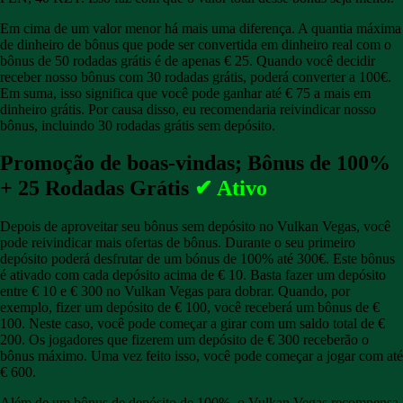
Em cima de um valor menor há mais uma diferença. A quantia máxima
de dinheiro de bônus que pode ser convertida em dinheiro real com o
bônus de 50 rodadas grátis é de apenas € 25. Quando você decidir
receber nosso bônus com 30 rodadas grátis, poderá converter a 100€.
Em suma, isso significa que você pode ganhar até € 75 a mais em
dinheiro grátis. Por causa disso, eu recomendaria reivindicar nosso
bônus, incluindo 30 rodadas grátis sem depósito.
Promoção de boas-vindas; Bônus de 100%
+ 25 Rodadas Grátis
✔ Ativo
Depois de aproveitar seu bônus sem depósito no Vulkan Vegas, você
pode reivindicar mais ofertas de bônus. Durante o seu primeiro
depósito poderá desfrutar de um bónus de 100% até 300€. Este bônus
é ativado com cada depósito acima de € 10. Basta fazer um depósito
entre € 10 e € 300 no Vulkan Vegas para dobrar. Quando, por
exemplo, fizer um depósito de € 100, você receberá um bônus de €
100. Neste caso, você pode começar a girar com um saldo total de €
200. Os jogadores que fizerem um depósito de € 300 receberão o
bônus máximo. Uma vez feito isso, você pode começar a jogar com até
€ 600.
Além de um bônus de depósito de 100%, o Vulkan Vegas recompensa