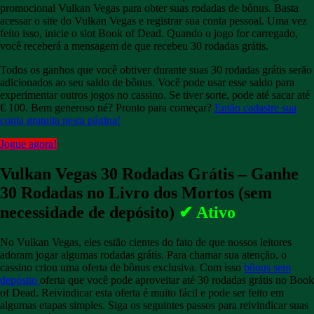
promocional Vulkan Vegas para obter suas rodadas de bônus. Basta
acessar o site do Vulkan Vegas e registrar sua conta pessoal. Uma vez
feito isso, inicie o slot Book of Dead. Quando o jogo for carregado,
você receberá a mensagem de que recebeu 30 rodadas grátis.
Todos os ganhos que você obtiver durante suas 30 rodadas grátis serão
adicionados ao seu saldo de bônus. Você pode usar esse saldo para
experimentar outros jogos no cassino. Se tiver sorte, pode até sacar até
€ 100. Bem generoso né? Pronto para começar?
Então cadastre sua
conta gratuita nesta página!
Jogue agora!
Vulkan Vegas 30 Rodadas Grátis – Ganhe
30 Rodadas no Livro dos Mortos (sem
necessidade de depósito)
✔ Ativo
No Vulkan Vegas, eles estão cientes do fato de que nossos leitores
adoram jogar algumas rodadas grátis. Para chamar sua atenção, o
cassino criou uma oferta de bônus exclusiva. Com isso
bônus sem
depósito
oferta que você pode aproveitar até 30 rodadas grátis no Book
of Dead. Reivindicar esta oferta é muito fácil e pode ser feito em
algumas etapas simples. Siga os seguintes passos para reivindicar suas