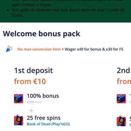
após creditar o bônus.
Seu saldo de dinheiro real será usado antes de usar o saldo de
bônus.