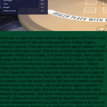
Sente que os jogos de cassino ao vivo são algo para você? Tudo o que
você precisa fazer é criar uma conta gratuita no Vulkan Vegas e
começar a ganhar. Criar uma conta leva apenas alguns minutos e você
poderá ir direto para a ação. Depois de preencher algumas informações
pessoais e verificar seu e-mail, você poderá fazer login. Para conferir
os jogos de cassino ao vivo, você precisará ir ao Vulkan Vegas Game
Hall. Lá você encontra todas as categorias de jogos que o Vulkan
Vegas possui. Entre eles, você também encontrará jogos de cassino ao
vivo. Clique nele e você verá uma lista completa de todos os jogos de
cassino ao vivo disponíveis. Você é capaz de verificar cada um deles.
No entanto, você não poderá jogá-los até fazer seu primeiro depósito.
Assim como criar uma conta, isso levará apenas alguns segundos. O
Vulkan Vegas tornou muito fácil fazer depósitos, oferecendo vários
métodos de pagamento. Você pode verificá-los na seção bancária desta
revisão. Depois de concluir o processo de depósito, você receberá
fundos instantaneamente em sua conta. Fazer certifique-se de usar um
dos bônus incríveis disponíveis no Vulkan Vegas. Dessa forma, você