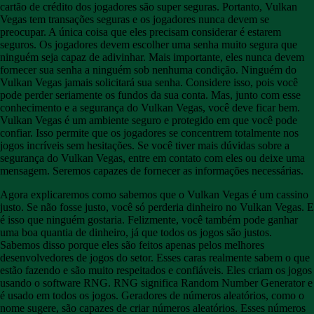
cartão de crédito dos jogadores são super seguras. Portanto, Vulkan
Vegas tem transações seguras e os jogadores nunca devem se
preocupar. A única coisa que eles precisam considerar é estarem
seguros. Os jogadores devem escolher uma senha muito segura que
ninguém seja capaz de adivinhar. Mais importante, eles nunca devem
fornecer sua senha a ninguém sob nenhuma condição. Ninguém do
Vulkan Vegas jamais solicitará sua senha. Considere isso, pois você
pode perder seriamente os fundos da sua conta. Mas, junto com esse
conhecimento e a segurança do Vulkan Vegas, você deve ficar bem.
Vulkan Vegas é um ambiente seguro e protegido em que você pode
confiar. Isso permite que os jogadores se concentrem totalmente nos
jogos incríveis sem hesitações. Se você tiver mais dúvidas sobre a
segurança do Vulkan Vegas, entre em contato com eles ou deixe uma
mensagem. Seremos capazes de fornecer as informações necessárias.
Agora explicaremos como sabemos que o Vulkan Vegas é um cassino
justo. Se não fosse justo, você só perderia dinheiro no Vulkan Vegas. E
é isso que ninguém gostaria. Felizmente, você também pode ganhar
uma boa quantia de dinheiro, já que todos os jogos são justos.
Sabemos disso porque eles são feitos apenas pelos melhores
desenvolvedores de jogos do setor. Esses caras realmente sabem o que
estão fazendo e são muito respeitados e confiáveis. Eles criam os jogos
usando o software RNG. RNG significa Random Number Generator e
é usado em todos os jogos. Geradores de números aleatórios, como o
nome sugere, são capazes de criar números aleatórios. Esses números