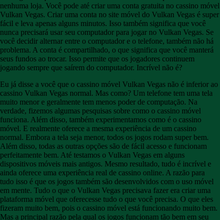
nenhuma loja. Você pode até criar uma conta gratuita no cassino móvel
Vulkan Vegas. Criar uma conta no site móvel do Vulkan Vegas é super
fácil e leva apenas alguns minutos. Isso também significa que você
nunca precisará usar seu computador para jogar no Vulkan Vegas. Se
você decidir alternar entre o computador e o telefone, também não há
problema. A conta é compartilhado, o que significa que você manterá
seus fundos ao trocar. Isso permite que os jogadores continuem
jogando sempre que saírem do computador. Incrível não é?
Eu já disse a você que o cassino móvel Vulkan Vegas não é inferior ao
cassino Vulkan Vegas normal. Mas como? Um telefone tem uma tela
muito menor e geralmente tem menos poder de computação. Na
verdade, fizemos algumas pesquisas sobre como o cassino móvel
funciona. Além disso, também experimentamos como é o cassino
móvel. E realmente oferece a mesma experiência de um cassino
normal. Embora a tela seja menor, todos os jogos rodam super bem.
Além disso, todas as outras opções são de fácil acesso e funcionam
perfeitamente bem. Até testamos o Vulkan Vegas em alguns
dispositivos móveis mais antigos. Mesmo resultado, tudo é incrível e
ainda oferece uma experiência real de cassino online. A razão para
tudo isso é que os jogos também são desenvolvidos com o uso móvel
em mente. Tudo o que o Vulkan Vegas precisava fazer era criar uma
plataforma móvel que oferecesse tudo o que você precisa. O que eles
fizeram muito bem, pois o cassino móvel está funcionando muito bem.
Mas a principal razão pela qual os jogos funcionam tão bem em seu