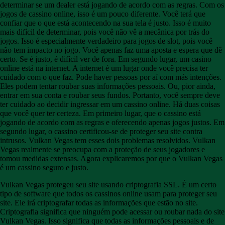
determinar se um dealer está jogando de acordo com as regras. Com os
jogos de cassino online, isso é um pouco diferente. Você terá que
confiar que o que está acontecendo na sua tela é justo. Isso é muito
mais difícil de determinar, pois você não vê a mecânica por trás do
jogos. Isso é especialmente verdadeiro para jogos de slot, pois você
não tem impacto no jogo. Você apenas faz uma aposta e espera que dê
certo. Se é justo, é difícil ver de fora. Em segundo lugar, um casino
online está na internet. A internet é um lugar onde você precisa ter
cuidado com o que faz. Pode haver pessoas por aí com más intenções.
Eles podem tentar roubar suas informações pessoais. Ou, pior ainda,
entrar em sua conta e roubar seus fundos. Portanto, você sempre deve
ter cuidado ao decidir ingressar em um cassino online. Há duas coisas
que você quer ter certeza. Em primeiro lugar, que o cassino está
jogando de acordo com as regras e oferecendo apenas jogos justos. Em
segundo lugar, o cassino certificou-se de proteger seu site contra
intrusos. Vulkan Vegas tem esses dois problemas resolvidos. Vulkan
Vegas realmente se preocupa com a proteção de seus jogadores e
tomou medidas extensas. Agora explicaremos por que o Vulkan Vegas
é um cassino seguro e justo.
Vulkan Vegas protegeu seu site usando criptografia SSL. É um certo
tipo de software que todos os cassinos online usam para proteger seu
site. Ele irá criptografar todas as informações que estão no site.
Criptografia significa que ninguém pode acessar ou roubar nada do site
Vulkan Vegas. Isso significa que todas as informações pessoais e de