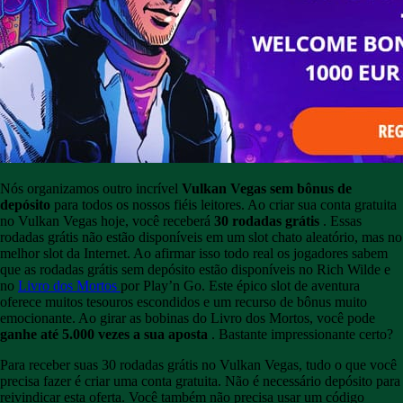
Nós organizamos outro incrível
Vulkan Vegas sem bônus de
depósito
para todos os nossos fiéis leitores. Ao criar sua conta gratuita
no Vulkan Vegas hoje, você receberá
30 rodadas grátis
. Essas
rodadas grátis não estão disponíveis em um slot chato aleatório, mas no
melhor slot da Internet. Ao afirmar isso todo real os jogadores sabem
que as rodadas grátis sem depósito estão disponíveis no Rich Wilde e
no
Livro dos Mortos
por Play’n Go. Este épico slot de aventura
oferece muitos tesouros escondidos e um recurso de bônus muito
emocionante. Ao girar as bobinas do Livro dos Mortos, você pode
ganhe até 5.000 vezes a sua aposta
. Bastante impressionante certo?
Para receber suas 30 rodadas grátis no Vulkan Vegas, tudo o que você
precisa fazer é criar uma conta gratuita. Não é necessário depósito para
reivindicar esta oferta. Você também não precisa usar um código