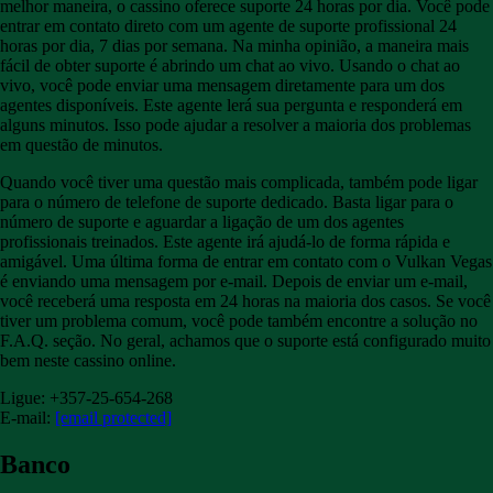
melhor maneira, o cassino oferece suporte 24 horas por dia. Você pode
entrar em contato direto com um agente de suporte profissional 24
horas por dia, 7 dias por semana. Na minha opinião, a maneira mais
fácil de obter suporte é abrindo um chat ao vivo. Usando o chat ao
vivo, você pode enviar uma mensagem diretamente para um dos
agentes disponíveis. Este agente lerá sua pergunta e responderá em
alguns minutos. Isso pode ajudar a resolver a maioria dos problemas
em questão de minutos.
Quando você tiver uma questão mais complicada, também pode ligar
para o número de telefone de suporte dedicado. Basta ligar para o
número de suporte e aguardar a ligação de um dos agentes
profissionais treinados. Este agente irá ajudá-lo de forma rápida e
amigável. Uma última forma de entrar em contato com o Vulkan Vegas
é enviando uma mensagem por e-mail. Depois de enviar um e-mail,
você receberá uma resposta em 24 horas na maioria dos casos. Se você
tiver um problema comum, você pode também encontre a solução no
F.A.Q. seção. No geral, achamos que o suporte está configurado muito
bem neste cassino online.
Ligue: +357-25-654-268
E-mail:
[email protected]
Banco