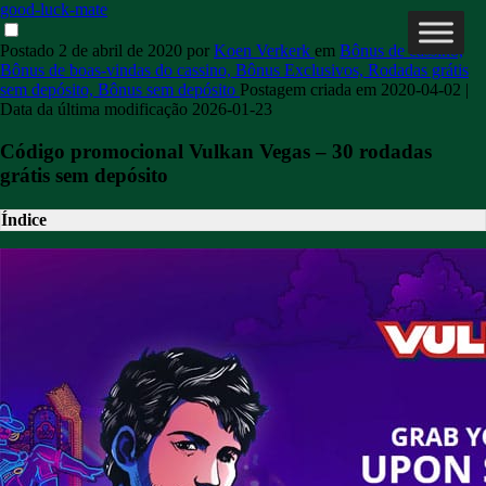
good-luck-mate
Postado
2 de abril de 2020
por
Koen Verkerk
em
Bônus de cassino,
Bônus de boas-vindas do cassino,
Bônus Exclusivos,
Rodadas grátis
sem depósito,
Bônus sem depósito
Postagem criada em
2020-04-02
|
Data da última modificação
2026-01-23
Código promocional Vulkan Vegas – 30 rodadas
grátis sem depósito
Índice