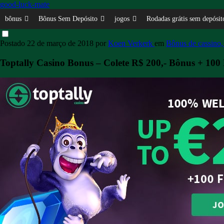
good-luck-mate
bônus
Bônus Sem Depósito
jogos
Rodadas grátis sem depósit
Postado
22 de março de 2018
por
Koen Verkerk
em
Bônus de cassino
Toptally Casino Bonus – Colete R$ 200,- Bônus + 100