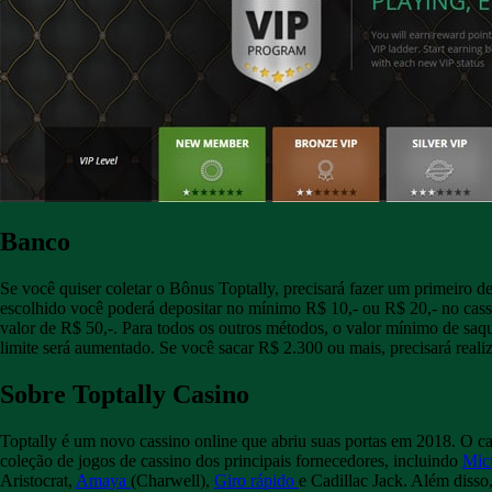
Banco
Se você quiser coletar o Bônus Toptally, precisará fazer um primeir
escolhido você poderá depositar no mínimo R$ 10,- ou R$ 20,- no cass
valor de R$ 50,-. Para todos os outros métodos, o valor mínimo de s
limite será aumentado. Se você sacar R$ 2.300 ou mais, precisará realiz
Sobre Toptally Casino
Toptally é um novo cassino online que abriu suas portas em 2018. O c
coleção de jogos de cassino dos principais fornecedores, incluindo
Mic
Aristocrat,
Amaya
(Charwell),
Giro rápido
e Cadillac Jack. Além disso