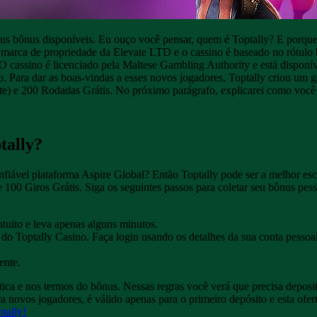
eus bônus disponíveis. Eu ouço você pensar, quem é Toptally? E porque
marca de propriedade da Elevate LTD e o cassino é baseado no rótulo b
O cassino é licenciado pela Maltese Gambling Authority e está disponív
o. Para dar as boas-vindas a esses novos jogadores, Toptally criou um
e) e 200 Rodadas Grátis. No próximo parágrafo, explicarei como você p
tally?
fiável plataforma Aspire Global? Então Toptally pode ser a melhor e
100 Giros Grátis. Siga os seguintes passos para coletar seu bônus pess
atuito e leva apenas alguns minutos.
e do Toptally Casino. Faça login usando os detalhes da sua conta pessoal
ente.
tica e nos termos do bônus. Nessas regras você verá que precisa deposi
 novos jogadores, é válido apenas para o primeiro depósito e esta ofer
ptally!