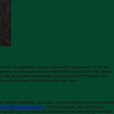
os métodos de pagamento seguros disponíveis. Dependendo do método
sponíveis. Os levantamentos por transferência bancária têm um mínimo
.000,00, no máximo mensalmente. Para jogadores VIP Platinum, esse
ally para obter mais informações sobre este tópico.
nça Maltese Gambling. No cassino, você encontrará uma impressionante
WMS (Williams Interactive)
, NextGen Gaming, Barcrest Games,
sso garante que você nunca ficará entediado enquanto estiver conectado