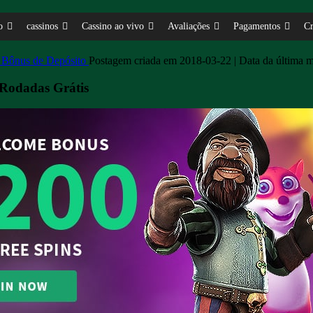
o
cassinos
Cassino ao vivo
Avaliações
Pagamentos
Cr
,
Bônus de Depósito
Postagem criada em
2018-03-22
| Data da última 
 Rodadas Grátis