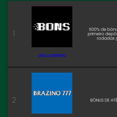
500% de bónu
1
primeiro depó
rodadas g
Leia a resenha
2
BÔNUS DE AT