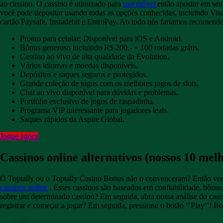
ao cassino. O cassino é otimizado para
uso móvel
então apostar em seu
você pode depositar usando todas as opções conhecidas, incluindo Visa, M
cartão Paysafe, Instadebit e EntroPay. Ao todo nós faríamos recomendo 
Pronto para celular; Disponível para iOS e Android.
Bônus generoso incluindo R$ 200,- + 100 rodadas grátis.
Cassino ao vivo de alta qualidade da Evolution.
Vários idiomas e moedas disponíveis.
Depósitos e saques seguros e protegidos.
Grande coleção de jogos com os melhores jogos de slots.
Chat ao vivo disponível para dúvidas e problemas.
Portfólio exclusivo de jogos de raspadinha.
Programa VIP interessante para jogadores leais.
Saques rápidos da Aspire Global.
Jogue agora
Cassinos online alternativos (nossos 10 mel
O Toptally ou o Toptally Casino Bonus não o convenceram? Então você 
cassinos online
. Esses cassinos são baseados em confiabilidade, bônus,
sobre um determinado cassino? Em seguida, abra nossa análise do cassin
registrar e começar a jogar? Em seguida, pressione o botão ‘’Play’’! Boa