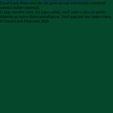
responsabilidade Jogo responsável Jogo
Good-Luck-Mate.com não faz parte ou está relacionado a nenhum
responsável
Como evitar o
vício
cassino online comercial.
O jogo envolve risco.
Ao jogar online, você corre o risco de perder
dinheiro ou sofrer danos psicológicos.
Você joga por sua conta e risco.
© Good-Luck-Mate.com 2026