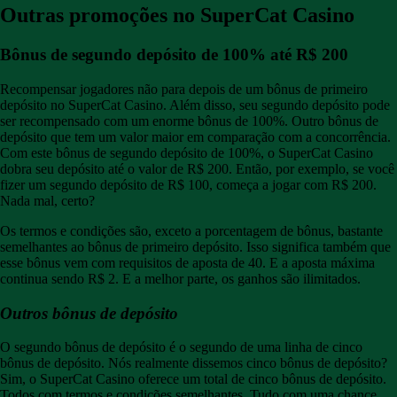
Outras promoções no SuperCat Casino
Bônus de segundo depósito de 100% até R$ 200
Recompensar jogadores não para depois de um bônus de primeiro
depósito no SuperCat Casino. Além disso, seu segundo depósito pode
ser recompensado com um enorme bônus de 100%. Outro bônus de
depósito que tem um valor maior em comparação com a concorrência.
Com este bônus de segundo depósito de 100%, o SuperCat Casino
dobra seu depósito até o valor de R$ 200. Então, por exemplo, se você
fizer um segundo depósito de R$ 100, começa a jogar com R$ 200.
Nada mal, certo?
Os termos e condições são, exceto a porcentagem de bônus, bastante
semelhantes ao bônus de primeiro depósito. Isso significa também que
esse bônus vem com requisitos de aposta de 40. E a aposta máxima
continua sendo R$ 2. E a melhor parte, os ganhos são ilimitados.
Outros bônus de depósito
O segundo bônus de depósito é o segundo de uma linha de cinco
bônus de depósito. Nós realmente dissemos cinco bônus de depósito?
Sim, o SuperCat Casino oferece um total de cinco bônus de depósito.
Todos com termos e condições semelhantes. Tudo com uma chance