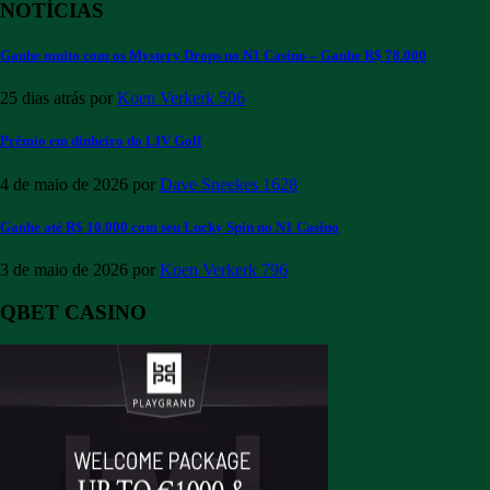
NOTÍCIAS
Ganhe muito com os Mystery Drops no N1 Casino – Ganhe R$ 78.000
25 dias atrás
por
Koen Verkerk
506
Prêmio em dinheiro do LIV Golf
4 de maio de 2026
por
Dave Sneekes
1628
Ganhe até R$ 10.000 com seu Lucky Spin no N1 Casino
3 de maio de 2026
por
Koen Verkerk
796
QBET CASINO