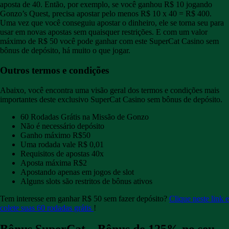
aposta de 40. Então, por exemplo, se você ganhou R$ 10 jogando
Gonzo’s Quest, precisa apostar pelo menos R$ 10 x 40 = R$ 400.
Uma vez que você conseguiu apostar o dinheiro, ele se torna seu para
usar em novas apostas sem quaisquer restrições. E com um valor
máximo de R$ 50 você pode ganhar com este SuperCat Casino sem
bônus de depósito, há muito o que jogar.
Outros termos e condições
Abaixo, você encontra uma visão geral dos termos e condições mais
importantes deste exclusivo SuperCat Casino sem bônus de depósito.
60 Rodadas Grátis na Missão de Gonzo
Não é necessário depósito
Ganho máximo R$50
Uma rodada vale R$ 0,01
Requisitos de apostas 40x
Aposta máxima R$2
Apostando apenas em jogos de slot
Alguns slots são restritos de bônus ativos
Tem interesse em ganhar R$ 50 sem fazer depósito?
Clique neste link e
colete suas 60 rodadas grátis
!