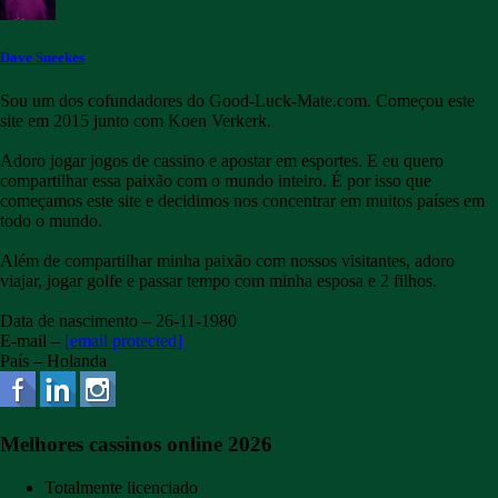
Dave Sneekes
Sou um dos cofundadores do Good-Luck-Mate.com. Começou este
site em 2015 junto com Koen Verkerk.
Adoro jogar jogos de cassino e apostar em esportes. E eu quero
compartilhar essa paixão com o mundo inteiro. É por isso que
começamos este site e decidimos nos concentrar em muitos países em
todo o mundo.
Além de compartilhar minha paixão com nossos visitantes, adoro
viajar, jogar golfe e passar tempo com minha esposa e 2 filhos.
Data de nascimento – 26-11-1980
E-mail –
[email protected]
País – Holanda
Melhores cassinos online 2026
Totalmente licenciado