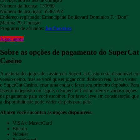
Licença: sob as leis de Curaçao
Número da licença: 139089
Número de inscrição: 5536/JAZ
Endereço registrado: Emancipatie Boulevard Dominico F. “Don”
Martina 29, Curaçao
Programa de afiliados:
Jim Parceiros
Jogue agora
Sobre as opções de pagamento do SuperCat
Casino
A maioria dos jogos de cassino do SuperCat Casino está disponível em
versão demo, mas se você quiser jogar com dinheiro real, basta visitar
o SuperCat Casino, criar uma conta e fazer seu primeiro depósito. Para
fazer um depósito ou saque, o SuperCat Casino oferece várias opções
de pagamento para você escolher. Por favor, leve em consideração que
a disponibilidade pode variar de país para país.
Abaixo você encontra as opções disponíveis.
VISA e MasterCard
Bitcoin
Neteller
Paysafecard