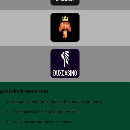
good-luck-mate.com
Sempre as melhores ofertas de bônus disponíveis.
Comentários justos de jogadores reais.
Guias de cassino úteis e extensos.