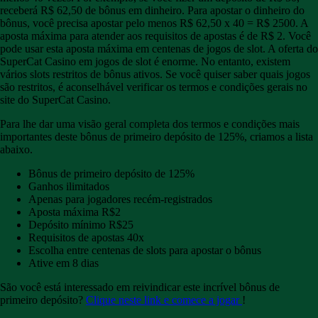
receberá R$ 62,50 de bônus em dinheiro. Para apostar o dinheiro do
bônus, você precisa apostar pelo menos R$ 62,50 x 40 = R$ 2500. A
aposta máxima para atender aos requisitos de apostas é de R$ 2. Você
pode usar esta aposta máxima em centenas de jogos de slot. A oferta do
SuperCat Casino em jogos de slot é enorme. No entanto, existem
vários slots restritos de bônus ativos. Se você quiser saber quais jogos
são restritos, é aconselhável verificar os termos e condições gerais no
site do SuperCat Casino.
Para lhe dar uma visão geral completa dos termos e condições mais
importantes deste bônus de primeiro depósito de 125%, criamos a lista
abaixo.
Bônus de primeiro depósito de 125%
Ganhos ilimitados
Apenas para jogadores recém-registrados
Aposta máxima R$2
Depósito mínimo R$25
Requisitos de apostas 40x
Escolha entre centenas de slots para apostar o bônus
Ative em 8 dias
São você está interessado em reivindicar este incrível bônus de
primeiro depósito?
Clique neste link e comece a jogar
!