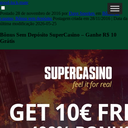
good-luck-mate
Postado
28 de novembro de 2016
por
Dave Sneekes
em
Bônus de
cassino,
Bônus sem depósito
Postagem criada em
28/11/2016
| Data da
última modificação
2026-05-25
Bônus Sem Depósito SuperCasino – Ganhe R$ 10
Grátis