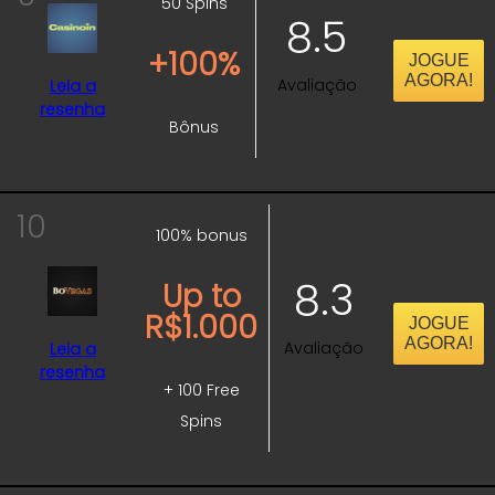
50 Spins
8.5
+100%
JOGUE
AGORA!
Avaliação
Leia a
resenha
Bônus
10
100% bonus
8.3
Up to
R$1.000
JOGUE
AGORA!
Avaliação
Leia a
resenha
+ 100 Free
Spins