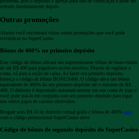
problema, pois o depósito é apenas para fins de verificação e pode ser
retirado imediatamente depois.
Outras promoções
Abaixo você encontrará várias outras promoções que você pode
reivindicar no SuperCasino.
Bônus de 400% no primeiro depósito
Este código de bônus ativará um impressionante bônus de boas-vindas
de até R$ 400 para jogadores recém-inscritos. Depois de registrar a
conta, vá para a seção de caixa. Ao fazer seu primeiro depósito,
forneça o código de bônus BONUS400. O código ativa um bônus
equivalente de 400% do seu primeiro depósito até o máximo de R$
400. O dinheiro é depositado automaticamente em sua conta de jogo e
você pode usá-lo em conjunto com seu primeiro depósito para jogar
nos vários jogos de cassino oferecidos.
Resgate seus R$ 10 de dinheiro virtual grátis e bônus de 400%
aqui
com o código promocional SuperCasino ativo
Código de bônus de segundo depósito do SuperCasino