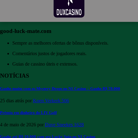
good-luck-mate.com
Sempre as melhores ofertas de bônus disponíveis.
Comentários justos de jogadores reais.
Guias de cassino úteis e extensos.
NOTÍCIAS
Ganhe muito com os Mystery Drops no N1 Casino – Ganhe R$ 78.000
25 dias atrás
por
Koen Verkerk
506
Prêmio em dinheiro do LIV Golf
4 de maio de 2026
por
Dave Sneekes
1628
Ganhe até R$ 10.000 com seu Lucky Spin no N1 Casino