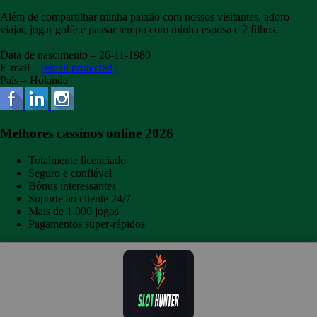
Além de compartilhar minha paixão com nossos visitantes, adoro
viajar, jogar golfe e passar tempo com minha esposa e 2 filhos.
Data de nascimento – 26-11-1980
E-mail –
[email protected]
País – Holanda
Melhores cassinos online 2026
Totalmente licenciado
Seguro e confiável
Bônus interessantes
Suporte ao cliente 24/7
Mais de 1.000 jogos
Pagamentos super-rápidos