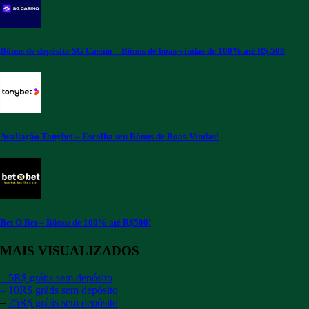
Bônus de depósito SG Casino – Bônus de boas-vindas de 100% até R$ 500
Avaliação Tonybet – Escolha seu Bônus de Boas-Vindas!
Bet O Bet – Bônus de 100% até R$500!
MAIS VISUALIZADOS
–
5R$ grátis sem depósito
– 10R$ grátis sem depósito
–
25R$ grátis sem depósito