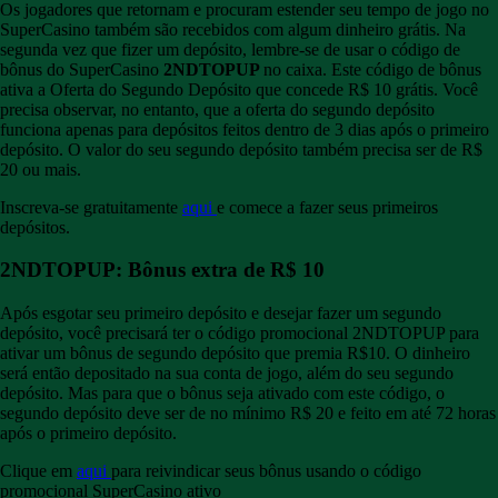
Os jogadores que retornam e procuram estender seu tempo de jogo no
SuperCasino também são recebidos com algum dinheiro grátis. Na
segunda vez que fizer um depósito, lembre-se de usar o código de
bônus do SuperCasino
2NDTOPUP
no caixa. Este código de bônus
ativa a Oferta do Segundo Depósito que concede R$ 10 grátis. Você
precisa observar, no entanto, que a oferta do segundo depósito
funciona apenas para depósitos feitos dentro de 3 dias após o primeiro
depósito. O valor do seu segundo depósito também precisa ser de R$
20 ou mais.
Inscreva-se gratuitamente
aqui
e comece a fazer seus primeiros
depósitos.
2NDTOPUP: Bônus extra de R$ 10
Após esgotar seu primeiro depósito e desejar fazer um segundo
depósito, você precisará ter o código promocional 2NDTOPUP para
ativar um bônus de segundo depósito que premia R$10. O dinheiro
será então depositado na sua conta de jogo, além do seu segundo
depósito. Mas para que o bônus seja ativado com este código, o
segundo depósito deve ser de no mínimo R$ 20 e feito em até 72 horas
após o primeiro depósito.
Clique em
aqui
para reivindicar seus bônus usando o código
promocional SuperCasino ativo