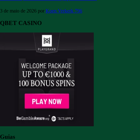
3 de maio de 2026
por
Koen Verkerk
796
QBET CASINO
Guias