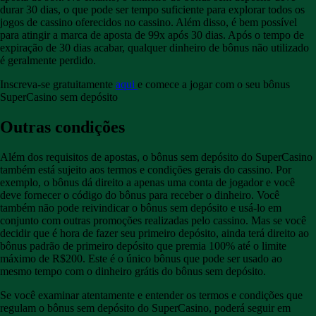
durar 30 dias, o que pode ser tempo suficiente para explorar todos os
jogos de cassino oferecidos no cassino. Além disso, é bem possível
para atingir a marca de aposta de 99x após 30 dias. Após o tempo de
expiração de 30 dias acabar, qualquer dinheiro de bônus não utilizado
é geralmente perdido.
Inscreva-se gratuitamente
aqui
e comece a jogar com o seu bônus
SuperCasino sem depósito
Outras condições
Além dos requisitos de apostas, o bônus sem depósito do SuperCasino
também está sujeito aos termos e condições gerais do cassino. Por
exemplo, o bônus dá direito a apenas uma conta de jogador e você
deve fornecer o código do bônus para receber o dinheiro. Você
também não pode reivindicar o bônus sem depósito e usá-lo em
conjunto com outras promoções realizadas pelo cassino. Mas se você
decidir que é hora de fazer seu primeiro depósito, ainda terá direito ao
bônus padrão de primeiro depósito que premia 100% até o limite
máximo de R$200. Este é o único bônus que pode ser usado ao
mesmo tempo com o dinheiro grátis do bônus sem depósito.
Se você examinar atentamente e entender os termos e condições que
regulam o bônus sem depósito do SuperCasino, poderá seguir em