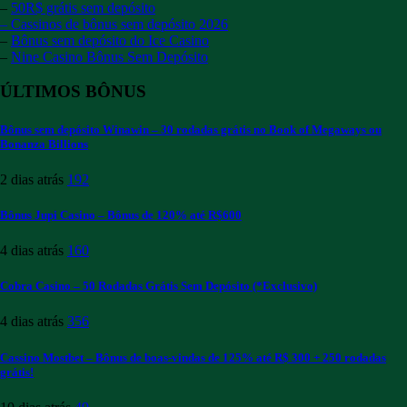
–
50R$ grátis sem depósito
– Cassinos de bônus sem depósito 2026
–
Bônus sem depósito do Ice Casino
–
Nine Casino Bônus Sem Depósito
ÚLTIMOS BÔNUS
Bônus sem depósito Winawin – 30 rodadas grátis no Book of Megaways ou
Bonanza Billions
2 dias atrás
192
Bônus Jupi Casino – Bônus de 120% até R$600
4 dias atrás
160
Cobra Casino – 50 Rodadas Grátis Sem Depósito (*Exclusivo)
4 dias atrás
356
Cassino Mostbet – Bônus de boas-vindas de 125% até R$ 300 + 250 rodadas
grátis!