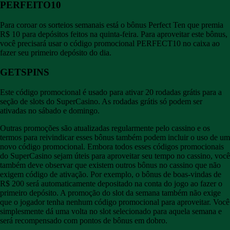
PERFEITO10
Para coroar os sorteios semanais está o bônus Perfect Ten que premia
R$ 10 para depósitos feitos na quinta-feira. Para aproveitar este bônus,
você precisará usar o código promocional PERFECT10 no caixa ao
fazer seu primeiro depósito do dia.
GETSPINS
Este código promocional é usado para ativar 20 rodadas grátis para a
seção de slots do SuperCasino. As rodadas grátis só podem ser
ativadas no sábado e domingo.
Outras promoções são atualizadas regularmente pelo cassino e os
termos para reivindicar esses bônus também podem incluir o uso de um
novo código promocional. Embora todos esses códigos promocionais
do SuperCasino sejam úteis para aproveitar seu tempo no cassino, você
também deve observar que existem outros bônus no cassino que não
exigem código de ativação. Por exemplo, o bônus de boas-vindas de
R$ 200 será automaticamente depositado na conta do jogo ao fazer o
primeiro depósito. A promoção do slot da semana também não exige
que o jogador tenha nenhum código promocional para aproveitar. Você
simplesmente dá uma volta no slot selecionado para aquela semana e
será recompensado com pontos de bônus em dobro.