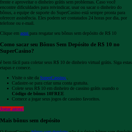
frente e aproveitar o dinheiro grátis sem problemas. Caso você
encontre dificuldades para reivindicar, usar ou sacar o dinheiro do
bônus, a equipe de suporte do SuperCasino está sempre pronta para
oferecer assistência. Eles podem ser contatados 24 horas por dia, por
telefone ou e-mail.
Clique em
aqui
para resgatar seu bônus sem depósito de R$ 10
Como sacar seu Bônus Sem Depósito de R$ 10 no
SuperCasino?
é bem fácil para coletar seus R$ 10 de dinheiro virtual grátis. Siga estas
etapas e comece.
Visite o site da
SuperCassino
.
Cadastre-se para criar uma conta gratuita.
Colete seus R$ 10 em dinheiro de cassino grátis usando o
Código de bônus 10FREE
Comece a jogar seus jogos de cassino favoritos.
Jogue agora!
Mais bônus sem depósito
O SuperCassino
bônus sem depósito
não é o único bônus sem depósito