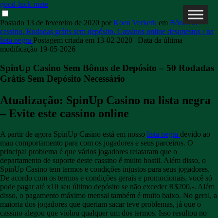
good-luck-mate
Postado
13 de fevereiro de 2020
por
Koen Verkerk
em
Bônus de
cassino,
Rodadas grátis sem depósito,
Cassinos online desonestos / na
lista negra
Postagem criada em
13-02-2020
| Data da última
modificação
19-05-2026
SpinUp Casino Sem Bônus de Depósito – 50 Rodadas
Grátis Sem Depósito Necessário
Atualização: SpinUp Casino na lista negra
– Evite este cassino online
A partir de agora SpinUp Casino está em nosso
lista negra
devido ao
mau comportamento para com os jogadores e seus parceiros. O
principal problema é que vários jogadores relataram que o
departamento de suporte deste cassino é muito hostil. Além disso, o
SpinUp Casino tem termos e condições injustos para seus jogadores.
De acordo com os termos e condições gerais e promocionais, você só
pode pagar até x10 seu último depósito se não exceder R$200,-. Além
disso, o pagamento máximo mensal também é muito baixo. No geral, a
maioria dos jogadores que queriam sacar teve problemas, já que o
cassino alegou que violou qualquer um dos termos. Isso resultou no