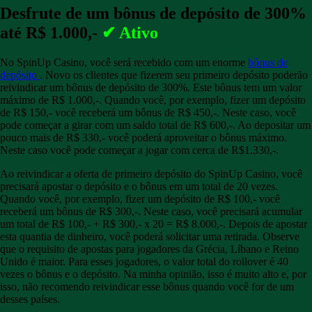
Desfrute de um bônus de depósito de 300%
até R$ 1.000,-
✔ Ativo
No SpinUp Casino, você será recebido com um enorme
bônus de
depósito
. Novo os clientes que fizerem seu primeiro depósito poderão
reivindicar um bônus de depósito de 300%. Este bônus tem um valor
máximo de R$ 1.000,-. Quando você, por exemplo, fizer um depósito
de R$ 150,- você receberá um bônus de R$ 450,-. Neste caso, você
pode começar a girar com um saldo total de R$ 600,-. Ao depositar um
pouco mais de R$ 330,- você poderá aproveitar o bônus máximo.
Neste caso você pode começar a jogar com cerca de R$1.330,-.
Ao reivindicar a oferta de primeiro depósito do SpinUp Casino, você
precisará apostar o depósito e o bônus em um total de 20 vezes.
Quando você, por exemplo, fizer um depósito de R$ 100,- você
receberá um bônus de R$ 300,-. Neste caso, você precisará acumular
um total de R$ 100,- + R$ 300,- x 20 = R$ 8.000,-. Depois de apostar
esta quantia de dinheiro, você poderá solicitar uma retirada. Observe
que o requisito de apostas para jogadores da Grécia, Líbano e Reino
Unido é maior. Para esses jogadores, o valor total do rollover é 40
vezes o bônus e o depósito. Na minha opinião, isso é muito alto e, por
isso, não recomendo reivindicar esse bônus quando você for de um
desses países.