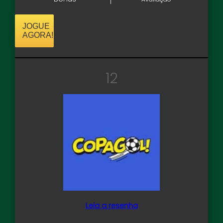
JOGUE
AGORA!
12
Leia a resenha