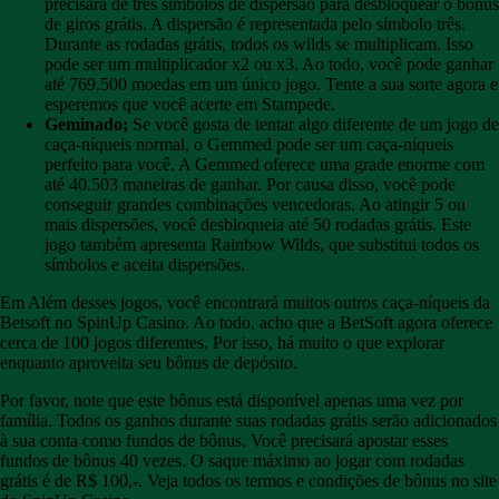
precisará de três símbolos de dispersão para desbloquear o bônus
de giros grátis. A dispersão é representada pelo símbolo três.
Durante as rodadas grátis, todos os wilds se multiplicam. Isso
pode ser um multiplicador x2 ou x3. Ao todo, você pode ganhar
até 769.500 moedas em um único jogo. Tente a sua sorte agora e
esperemos que você acerte em Stampede.
Geminado;
Se você gosta de tentar algo diferente de um jogo de
caça-níqueis normal, o Gemmed pode ser um caça-níqueis
perfeito para você. A Gemmed oferece uma grade enorme com
até 40.503 maneiras de ganhar. Por causa disso, você pode
conseguir grandes combinações vencedoras. Ao atingir 5 ou
mais dispersões, você desbloqueia até 50 rodadas grátis. Este
jogo também apresenta Rainbow Wilds, que substitui todos os
símbolos e aceita dispersões.
Em Além desses jogos, você encontrará muitos outros caça-níqueis da
Betsoft no SpinUp Casino. Ao todo, acho que a BetSoft agora oferece
cerca de 100 jogos diferentes. Por isso, há muito o que explorar
enquanto aproveita seu bônus de depósito.
Por favor, note que este bônus está disponível apenas uma vez por
família. Todos os ganhos durante suas rodadas grátis serão adicionados
à sua conta como fundos de bônus. Você precisará apostar esses
fundos de bônus 40 vezes. O saque máximo ao jogar com rodadas
grátis é de R$ 100,-. Veja todos os termos e condições de bônus no site