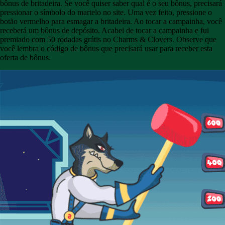
bônus de britadeira. Se você quiser saber qual é o seu bônus, precisará
pressionar o símbolo do martelo no site. Uma vez feito, pressione o
botão vermelho para esmagar a britadeira. Ao tocar a campainha, você
receberá um bônus de depósito. Acabei de tocar a campainha e fui
premiado com 50 rodadas grátis no Charms & Clovers. Observe que
você lembra o código de bônus que precisará usar para receber esta
oferta de bônus.