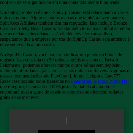
confisco de seus ganhos ou em uma conta totalmente bloqueada.
Um outro problema é que o SpinUp Casino está relacionado a vários
outros cassinos. Algumas outras marcas que também fazem parte da
Split Aces Affiliates também têm má reputação. Isso inclui o Bronze
Casino e o Jelly Bean Casino. Isso também torna mais difícil acreditar
que as reclamações relatadas são incidentes. Por causa disso,
suspeitamos que a empresa por trás do SpinUp Casino seja antiética e
deve ser evitada a todo custo.
No SpinUp Casino, você pode reivindicar um generoso bônus de
registro. Isso consistia em 50 rodadas grátis nos slots da Betsoft.
Felizmente, podemos oferecer muitos outros bônus sem depósito,
incluindo 50 rodadas grátis em cassinos online confiáveis. Algumas de
nossas recomendações são PlayGrand, Jonny Jackpot e Gate777.
Esses cassinos são todos baseados no
Plataforma de jogos White Hat
que é seguro, licenciado e 100% justo. Na tabela abaixo você
encontrará toda a gama de cassinos seguros que oferecem rodadas
grátis ao se inscrever.
1