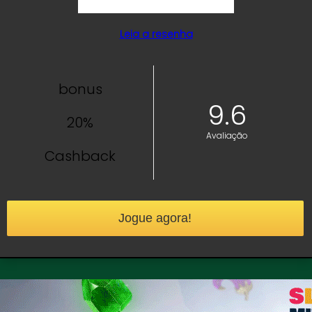
Leia a resenha
bonus
9.6
20%
Avaliação
Cashback
Jogue agora!