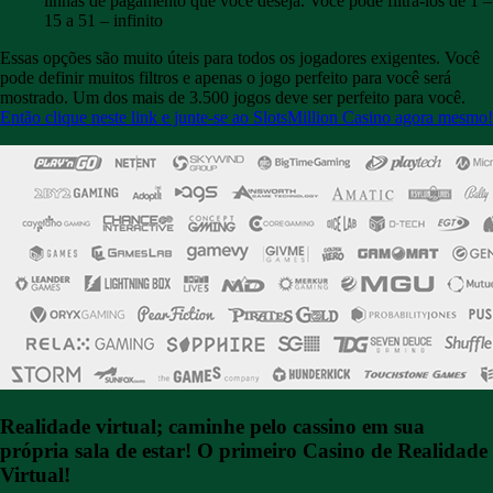
linhas de pagamento que você deseja. Você pode filtrá-los de 1 –
15 a 51 – infinito
Essas opções são muito úteis para todos os jogadores exigentes. Você
pode definir muitos filtros e apenas o jogo perfeito para você será
mostrado. Um dos mais de 3.500 jogos deve ser perfeito para você.
Então clique neste link e junte-se ao SlotsMillion Casino agora mesmo!
Realidade virtual; caminhe pelo cassino em sua
própria sala de estar! O primeiro Casino de Realidade
Virtual!