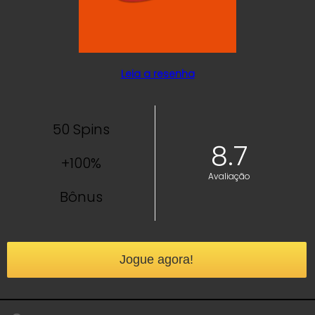
Leia a resenha
50 Spins
8.7
+100%
Avaliação
Bônus
Jogue agora!