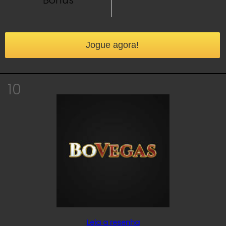
Bônus
Jogue agora!
10
Leia a resenha