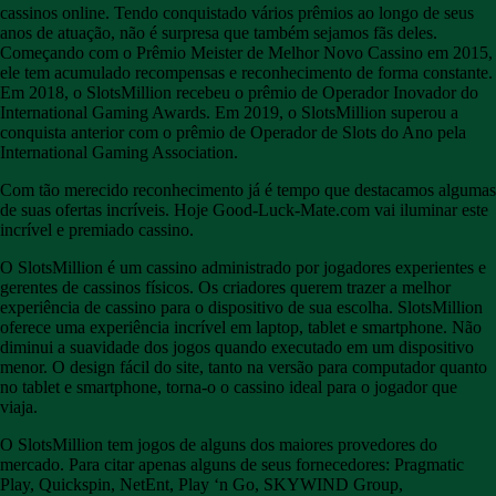
cassinos online. Tendo conquistado vários prêmios ao longo de seus
anos de atuação, não é surpresa que também sejamos fãs deles.
Começando com o Prêmio Meister de Melhor Novo Cassino em 2015,
ele tem acumulado recompensas e reconhecimento de forma constante.
Em 2018, o SlotsMillion recebeu o prêmio de Operador Inovador do
International Gaming Awards. Em 2019, o SlotsMillion superou a
conquista anterior com o prêmio de Operador de Slots do Ano pela
International Gaming Association.
Com tão merecido reconhecimento já é tempo que destacamos algumas
de suas ofertas incríveis. Hoje Good-Luck-Mate.com vai iluminar este
incrível e premiado cassino.
O SlotsMillion é um cassino administrado por jogadores experientes e
gerentes de cassinos físicos. Os criadores querem trazer a melhor
experiência de cassino para o dispositivo de sua escolha. SlotsMillion
oferece uma experiência incrível em laptop, tablet e smartphone. Não
diminui a suavidade dos jogos quando executado em um dispositivo
menor. O design fácil do site, tanto na versão para computador quanto
no tablet e smartphone, torna-o o cassino ideal para o jogador que
viaja.
O SlotsMillion tem jogos de alguns dos maiores provedores do
mercado. Para citar apenas alguns de seus fornecedores: Pragmatic
Play, Quickspin, NetEnt, Play ‘n Go, SKYWIND Group,