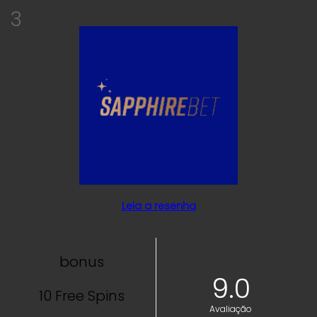
3
Leia a resenha
bonus
9.0
10 Free Spins
Avaliação