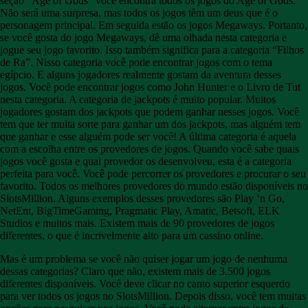
seção “Age of Gods” você encontra todos os jogos do Age of Gods.
Não será uma surpresa, mas todos os jogos têm um deus que é o
personagem principal. Em seguida estão os jogos Megaways. Portanto,
se você gosta do jogo Megaways, dê uma olhada nesta categoria e
jogue seu jogo favorito. Isso também significa para a categoria “Filhos
de Ra”. Nisso categoria você pode encontrar jogos com o tema
egípcio. E alguns jogadores realmente gostam da aventura desses
jogos. Você pode encontrar jogos como John Hunter e o Livro de Tut
nesta categoria. A categoria de jackpots é muito popular. Muitos
jogadores gostam dos jackpots que podem ganhar nesses jogos. Você
tem que ter muita sorte para ganhar um dos jackpots, mas alguém tem
que ganhar e esse alguém pode ser você! A última categoria é aquela
com a escolha entre os provedores de jogos. Quando você sabe quais
jogos você gosta e qual provedor os desenvolveu, esta é a categoria
perfeita para você. Você pode percorrer os provedores e procurar o seu
favorito. Todos os melhores provedores do mundo estão disponíveis no
SlotsMillion. Alguns exemplos desses provedores são Play ‘n Go,
NetEnt, BigTimeGaming, Pragmatic Play, Amatic, Betsoft, ELK
Studios e muitos mais. Existem mais de 90 provedores de jogos
diferentes, o que é incrivelmente alto para um cassino online.
Mas é um problema se você não quiser jogar um jogo de nenhuma
dessas categorias? Claro que não, existem mais de 3.500 jogos
diferentes disponíveis. Você deve clicar no canto superior esquerdo
para ver todos os jogos no SlotsMillion. Depois disso, você tem muitas