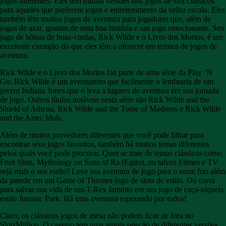
jogos diferentes. Eles têm muitas versões dos jogos de slot clássicos
para aqueles que preferem jogos e entretenimento da velha escola. Eles
também têm muitos jogos de aventura para jogadores que, além de
jogos de azar, gostam de uma boa história e um jogo emocionante. Seu
jogo de bônus de boas-vindas, Rick Wilde e o Livro dos Mortos, é um
excelente exemplo do que eles têm a oferecer em termos de jogos de
aventura.
Rick Wilde e o Livro dos Mortos faz parte de uma série da Play ‘N
Go. Rick Wilde é um aventureiro que facilmente o lembraria de um
jovem Indiana Jones que o leva a lugares de aventura em sua jornada
de jogo. Outros títulos notáveis ​​nesta série são Rick Wilde and the
Shield of Athena, Rick Wilde and the Tome of Madness e Rick Wilde
and the Aztec Idols.
Além de muitos provedores diferentes que você pode filtrar para
encontrar seus jogos favoritos, também há muitos temas diferentes
pelos quais você pode procurar. Quer se trate de temas clássicos como
Fruit Slots, Mythology ou Sons of Ra (Egito), ou talvez Filmes e TV
seja mais o seu estilo? Leve sua aventura de jogo para o norte frio além
da parede em um Game of Thrones jogo de slots de estilo. Ou corra
para salvar sua vida de um T-Rex faminto em um jogo de caça-níqueis
estilo Jurrasic Park. Há uma aventura esperando por todos!
Claro, os clássicos jogos de mesa não podem ficar de fora no
SlotsMillion. O cassino tem uma ampla seleção de diferentes versões