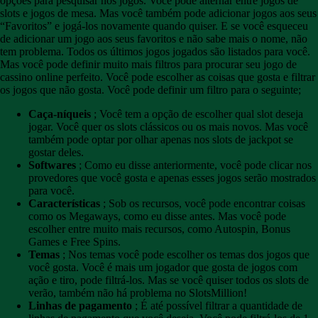
opções para pesquisar nos jogos. Você pode alternar entre jogos de
slots e jogos de mesa. Mas você também pode adicionar jogos aos seus
“Favoritos” e jogá-los novamente quando quiser. E se você esqueceu
de adicionar um jogo aos seus favoritos e não sabe mais o nome, não
tem problema. Todos os últimos jogos jogados são listados para você.
Mas você pode definir muito mais filtros para procurar seu jogo de
cassino online perfeito. Você pode escolher as coisas que gosta e filtrar
os jogos que não gosta. Você pode definir um filtro para o seguinte;
Caça-níqueis
; Você tem a opção de escolher qual slot deseja
jogar. Você quer os slots clássicos ou os mais novos. Mas você
também pode optar por olhar apenas nos slots de jackpot se
gostar deles.
Softwares
; Como eu disse anteriormente, você pode clicar nos
provedores que você gosta e apenas esses jogos serão mostrados
para você.
Características
; Sob os recursos, você pode encontrar coisas
como os Megaways, como eu disse antes. Mas você pode
escolher entre muito mais recursos, como Autospin, Bonus
Games e Free Spins.
Temas
; Nos temas você pode escolher os temas dos jogos que
você gosta. Você é mais um jogador que gosta de jogos com
ação e tiro, pode filtrá-los. Mas se você quiser todos os slots de
verão, também não há problema no SlotsMillion!
Linhas de pagamento
; É até possível filtrar a quantidade de