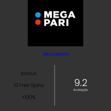
Leia a resenha
bonus
9.2
10 Free Spins
Avaliação
+100%