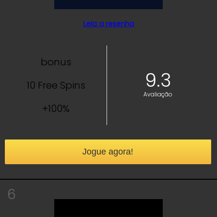
Leia a resenha
bonus
9.3
10 Free Spins
Avaliação
+100%
Jogue agora!
6