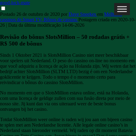
good-luck-mate
Postado
26 de outubro de 2020
por
Dave Sneekes
em
Melhores
cassinos de Smart TV,
Bônus de cassino
Postagem criada em
2020-10-
26
| Data da última modificação
14-06-2026
Revisão do bônus SlotsMillion – 50 rodadas grátis +
R$ 500 de bônus
Sinds 1 Oktober 2021 is SlotsMillion Casino niet meer beschikbaar
voor spelers uit Nederland. O peso do cassino on-line no momento em
que você adquiriu a licença de ação na Holanda zijn. Wij weten dat het
bedrijf achter SlotsMillion (SLTM LTD) bezig é om een ​​Nederlandse
goklicentie te krijgen. Todo o tempo é o momento certo para
reivindicar o bônus do cassino SlotsMillion.
No momento em que o SlotsMillion estava online, está na Holanda,
com uma licença de geldige zullen com sua fusão direta por meio de
nosso site. Jij kunt dan via ons uiteraard weer de beste bonus
ontvangen bij het casino.
Totdat SlotsMillion weer online is raden wij jou aan om bijeen casino
te splen met aen Nederlandse licentie. Alle legale online casino’s in
Nederland staan ​​hieronder vermeld. Wij raden op dit moment Batavia
Casino en Toto Casino aan. Jogar bingo je graag? Dan é uma conta em