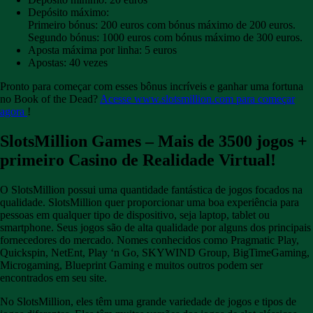
Depósito máximo:
Primeiro bónus: 200 euros com bónus máximo de 200 euros.
Segundo bónus: 1000 euros com bónus máximo de 300 euros.
Aposta máxima por linha: 5 euros
Apostas: 40 vezes
Pronto para começar com esses bônus incríveis e ganhar uma fortuna
no Book of the Dead?
Acesse www.slotsmillion.com para começar
agora
!
SlotsMillion Games – Mais de 3500 jogos +
primeiro Casino de Realidade Virtual!
O SlotsMillion possui uma quantidade fantástica de jogos focados na
qualidade. SlotsMillion quer proporcionar uma boa experiência para
pessoas em qualquer tipo de dispositivo, seja laptop, tablet ou
smartphone. Seus jogos são de alta qualidade por alguns dos principais
fornecedores do mercado. Nomes conhecidos como Pragmatic Play,
Quickspin, NetEnt, Play ‘n Go, SKYWIND Group, BigTimeGaming,
Microgaming, Blueprint Gaming e muitos outros podem ser
encontrados em seu site.
No SlotsMillion, eles têm uma grande variedade de jogos e tipos de