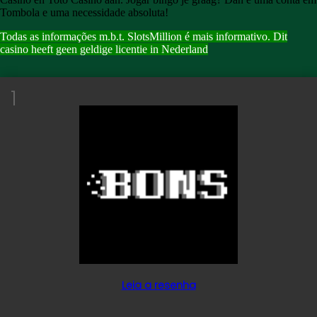
Tombola e uma necessidade absoluta!
Todas as informações m.b.t. SlotsMillion é mais informativo. Dit
casino heeft geen geldige licentie in Nederland
1
Leia a resenha