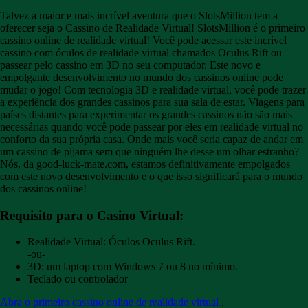
Talvez a maior e mais incrível aventura que o SlotsMillion tem a
oferecer seja o Cassino de Realidade Virtual! SlotsMillion é o primeiro
cassino online de realidade virtual! Você pode acessar este incrível
cassino com óculos de realidade virtual chamados Oculus Rift ou
passear pelo cassino em 3D no seu computador. Este novo e
empolgante desenvolvimento no mundo dos cassinos online pode
mudar o jogo! Com tecnologia 3D e realidade virtual, você pode trazer
a experiência dos grandes cassinos para sua sala de estar. Viagens para
países distantes para experimentar os grandes cassinos não são mais
necessárias quando você pode passear por eles em realidade virtual no
conforto da sua própria casa. Onde mais você seria capaz de andar em
um cassino de pijama sem que ninguém lhe desse um olhar estranho?
Nós, da good-luck-mate.com, estamos definitivamente empolgados
com este novo desenvolvimento e o que isso significará para o mundo
dos cassinos online!
Requisito para o Casino Virtual:
Realidade Virtual: Óculos Oculus Rift.
-ou-
3D: um laptop com Windows 7 ou 8 no mínimo.
Teclado ou controlador
Abra o primeiro cassino online de realidade virtual
.