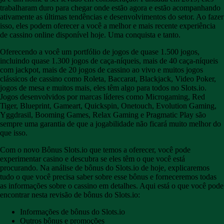
trabalharam duro para chegar onde estão agora e estão acompanhando
ativamente as últimas tendências e desenvolvimentos do setor. Ao fazer
isso, eles podem oferecer a você a melhor e mais recente experiência
de cassino online disponível hoje. Uma conquista e tanto.
Oferecendo a você um portfólio de jogos de quase 1.500 jogos,
incluindo quase 1.300 jogos de caça-níqueis, mais de 40 caça-níqueis
com jackpot, mais de 20 jogos de cassino ao vivo e muitos jogos
clássicos de cassino como Roleta, Baccarat, Blackjack, Video Poker,
jogos de mesa e muitos mais, eles têm algo para todos no Slots.io.
Jogos desenvolvidos por marcas líderes como Microgaming, Red
Tiger, Blueprint, Gameart, Quickspin, Onetouch, Evolution Gaming,
Yggdrasil, Booming Games, Relax Gaming e Pragmatic Play são
sempre uma garantia de que a jogabilidade não ficará muito melhor do
que isso.
Com o novo Bônus Slots.io que temos a oferecer, você pode
experimentar casino e descubra se eles têm o que você está
procurando. Na análise de bônus do Slots.io de hoje, explicaremos
tudo o que você precisa saber sobre esse bônus e forneceremos todas
as informações sobre o cassino em detalhes. Aqui está o que você pode
encontrar nesta revisão de bônus do Slots.io:
Informações de bônus do Slots.io
Outros bônus e promoções