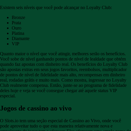
Existem seis níveis que você pode alcançar no Loyalty Club:
Bronze
Prata
Ouro
Platina
Diamante
VIP
Quanto maior o nível que você atingir, melhores serão os benefícios.
Você sobe de nível ganhando pontos de nível de lealdade que obtém
quando faz apostas com dinheiro real. Os benefícios do Loyalty Club
são apostas extras em seus jogos favoritos, reembolsos, multiplicador
de pontos de nível de fidelidade mais alto, recompensas em dinheiro
real, rodadas grátis e muito mais. Como mostra, ingressar no Loyalty
Club realmente compensa. Então, junte-se ao programa de fidelidade
deles hoje e veja se você consegue chegar até aquele status VIP
especial.
Jogos de cassino ao vivo
O Slots.io tem uma seção especial de Cassino ao Vivo, onde você
pode aproveitar tudo o que esta maneira relativamente nova e