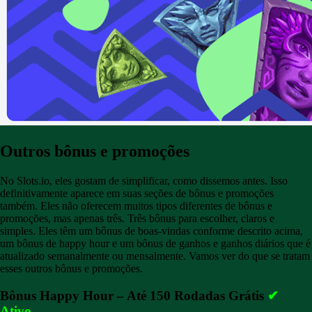
Outros bônus e promoções
No Slots.io, eles gostam de simplificar, como dissemos antes. Isso
definitivamente aparece em suas seções de bônus e promoções
também. Eles não oferecem muitos tipos diferentes de bônus e
promoções, mas apenas três. Três bônus para escolher, claros e
simples. Eles têm um bônus de boas-vindas conforme descrito acima,
um bônus de happy hour e um bônus de ganhos e ganhos diários que é
atualizado semanalmente ou mensalmente. Vamos ver do que se tratam
esses outros bônus e promoções.
Bônus Happy Hour – Até 150 Rodadas Grátis
✔
Ativo