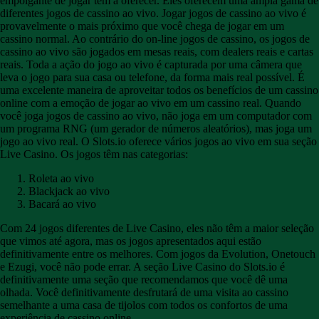
empolgante de jogar tem a oferecer. Eles oferecem uma ampla gama de
diferentes jogos de cassino ao vivo. Jogar jogos de cassino ao vivo é
provavelmente o mais próximo que você chega de jogar em um
cassino normal. Ao contrário do on-line jogos de cassino, os jogos de
cassino ao vivo são jogados em mesas reais, com dealers reais e cartas
reais. Toda a ação do jogo ao vivo é capturada por uma câmera que
leva o jogo para sua casa ou telefone, da forma mais real possível. É
uma excelente maneira de aproveitar todos os benefícios de um cassino
online com a emoção de jogar ao vivo em um cassino real. Quando
você joga jogos de cassino ao vivo, não joga em um computador com
um programa RNG (um gerador de números aleatórios), mas joga um
jogo ao vivo real. O Slots.io oferece vários jogos ao vivo em sua seção
Live Casino. Os jogos têm nas categorias:
Roleta ao vivo
Blackjack ao vivo
Bacará ao vivo
Com 24 jogos diferentes de Live Casino, eles não têm a maior seleção
que vimos até agora, mas os jogos apresentados aqui estão
definitivamente entre os melhores. Com jogos da Evolution, Onetouch
e Ezugi, você não pode errar. A seção Live Casino do Slots.io é
definitivamente uma seção que recomendamos que você dê uma
olhada. Você definitivamente desfrutará de uma visita ao cassino
semelhante a uma casa de tijolos com todos os confortos de uma
experiência de cassino online.