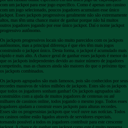
com um jackpot para esse jogo específico. Como é apenas um cassino
com um jogo selecionado, poucos jogadores acumulam esse único
jackpot. Esses jackpots progressivos geralmente não são extremamente
altos, mas têm uma chance maior de ganhar porque não há muitos
outros jogadores jogando por esse único jackpot. Daí o nome jackpot
progressivo autônomo.
Os jackpots progressivos locais são muito parecidos com os jackpots
autônomos, mas a principal diferença é que eles têm mais jogos
construindo o jackpot único. Desta forma, o jackpot é acumulado mais
rápido e mais alto. A chance geral de ganhar esses jackpots é menor do
que os jackpots independentes devido ao maior número de jogadores
competindo, mas as chances ainda são maiores do que o próximo tipo:
os jackpots combinados.
Os jackpots agrupados são mais famosos, pois são conhecidos por seus
recordes massivos de vários milhões de jackpots. Estes são os jackpots
que todos os jogadores sonham ganhar! Os jackpots agrupados são
construídos com a ajuda de muitos jogadores de centenas ou até
milhares de cassinos online, todos jogando o mesmo jogo. Todos esses
jogadores ajudam a construir esses jackpots para alturas recordes.
Esses são os progressistas jackpots que você ouve nas notícias. Todos
os casinos online estão ligados através de servidores especiais,
tornando possível a todos os jogadores contribuir para este crescente
jackpot. A chance de ganhar um jackpot como este é muito pequena,