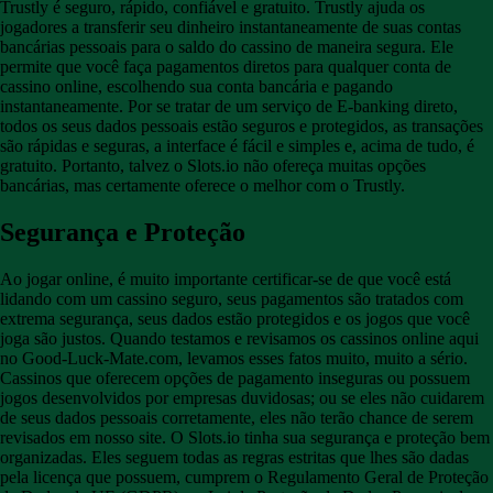
Trustly é seguro, rápido, confiável e gratuito. Trustly ajuda os
jogadores a transferir seu dinheiro instantaneamente de suas contas
bancárias pessoais para o saldo do cassino de maneira segura. Ele
permite que você faça pagamentos diretos para qualquer conta de
cassino online, escolhendo sua conta bancária e pagando
instantaneamente. Por se tratar de um serviço de E-banking direto,
todos os seus dados pessoais estão seguros e protegidos, as transações
são rápidas e seguras, a interface é fácil e simples e, acima de tudo, é
gratuito. Portanto, talvez o Slots.io não ofereça muitas opções
bancárias, mas certamente oferece o melhor com o Trustly.
Segurança e Proteção
Ao jogar online, é muito importante certificar-se de que você está
lidando com um cassino seguro, seus pagamentos são tratados com
extrema segurança, seus dados estão protegidos e os jogos que você
joga são justos. Quando testamos e revisamos os cassinos online aqui
no Good-Luck-Mate.com, levamos esses fatos muito, muito a sério.
Cassinos que oferecem opções de pagamento inseguras ou possuem
jogos desenvolvidos por empresas duvidosas; ou se eles não cuidarem
de seus dados pessoais corretamente, eles não terão chance de serem
revisados ​​em nosso site. O Slots.io tinha sua segurança e proteção bem
organizadas. Eles seguem todas as regras estritas que lhes são dadas
pela licença que possuem, cumprem o Regulamento Geral de Proteção