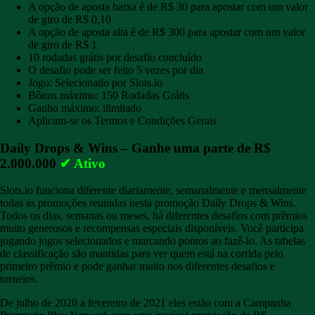
A opção de aposta baixa é de R$ 30 para apostar com um valor
de giro de R$ 0,10
A opção de aposta alta é de R$ 300 para apostar com um valor
de giro de R$ 1
10 rodadas grátis por desafio concluído
O desafio pode ser feito 5 vezes por dia
Jogo: Selecionado por Slots.io
Bônus máximo: 150 Rodadas Grátis
Ganho máximo: ilimitado
Aplicam-se os Termos e Condições Gerais
Daily Drops & Wins – Ganhe uma parte de R$
2.000.000
✔ Ativo
Slots.io funciona diferente diariamente, semanalmente e mensalmente
todas as promoções reunidas nesta promoção Daily Drops & Wins.
Todos os dias, semanas ou meses, há diferentes desafios com prêmios
muito generosos e recompensas especiais disponíveis. Você participa
jogando jogos selecionados e marcando pontos ao fazê-lo. As tabelas
de classificação são mantidas para ver quem está na corrida pelo
primeiro prêmio e pode ganhar muito nos diferentes desafios e
torneios.
De julho de 2020 a fevereiro de 2021 eles estão com a Campanha