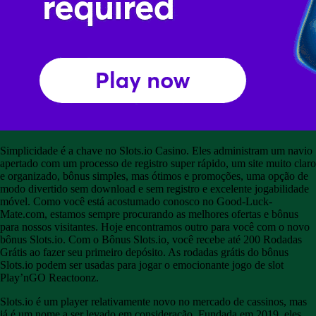
Simplicidade é a chave no Slots.io Casino. Eles administram um navio
apertado com um processo de registro super rápido, um site muito claro
e organizado, bônus simples, mas ótimos e promoções, uma opção de
modo divertido sem download e sem registro e excelente jogabilidade
móvel. Como você está acostumado conosco no Good-Luck-
Mate.com, estamos sempre procurando as melhores ofertas e bônus
para nossos visitantes. Hoje encontramos outro para você com o novo
bônus Slots.io. Com o Bônus Slots.io, você recebe até 200 Rodadas
Grátis ao fazer seu primeiro depósito. As rodadas grátis do bônus
Slots.io podem ser usadas para jogar o emocionante jogo de slot
Play’nGO Reactoonz.
Slots.io é um player relativamente novo no mercado de cassinos, mas
já é um nome a ser levado em consideração. Fundada em 2019, eles