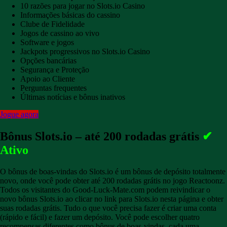
10 razões para jogar no Slots.io Casino
Informações básicas do cassino
Clube de Fidelidade
Jogos de cassino ao vivo
Software e jogos
Jackpots progressivos no Slots.io Casino
Opções bancárias
Segurança e Proteção
Apoio ao Cliente
Perguntas frequentes
Últimas notícias e bônus inativos
Jogue agora
Bônus Slots.io – até 200 rodadas grátis
✔
Ativo
O bônus de boas-vindas do Slots.io é um bônus de depósito totalmente
novo, onde você pode obter até 200 rodadas grátis no jogo Reactoonz.
Todos os visitantes do Good-Luck-Mate.com podem reivindicar o
novo bônus Slots.io ao clicar no link para Slots.io nesta página e obter
suas rodadas grátis. Tudo o que você precisa fazer é criar uma conta
(rápido e fácil) e fazer um depósito. Você pode escolher quatro
recompensas diferentes como bônus de boas-vindas, cada uma