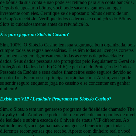
de bônus da sua conta e não pode ser retirado para sua conta bancária.
Depois de apostar o bônus, você pode sacar os ganhos ou jogar
livremente com eles. Certifique-se de apostar o bônus dentro de um
mês após recebê-lo. Verifique todos os termos e condições do Bônus
Slots.io cuidadosamente antes de reivindicá-lo.
É seguro jogar no Slots.io Casino?
Sim, 100%. O Slots.io Casino tem sua segurança bem organizada, pois
cumpre todas as regras necessárias. Eles têm todas as licenças corretas
e também seguem rigorosamente todas as regras de privacidade e
dados. Seus dados pessoais são protegidos pelo Regulamento Geral de
Proteção de Dados da UE (GDPR) e pela Lei de Proteção de Dados
Pessoais da Estônia e seus dados financeiros estão seguros devido ao
uso do Trustly como sua principal opção bancária. Assim, você pode
se sentir seguro enquanto joga no cassino e se concentrar em ganhar
dinheiro!
Existe um VIP / Lealdade Programa no Slots.io Casino?
Sim, o Slots.io tem um generoso programa de fidelidade chamado The
Loyalty Club. Aqui você pode subir de nível coletando pontos de nível
de lealdade e subir a escada de 6 níveis de status VIP diferentes. Ao
subir de nível, você ganha mais vantagens e benefícios por todas as
diferentes recompensas que recebe. Aposte com dinheiro real e você