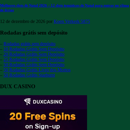
Melhores slots de Natal 2026 – 12 slots temáticos de Natal para entrar no clima
de férias
12 de dezembro de 2026
por
Koen Verkerk
5875
Rodadas grátis sem depósito
–
Rodadas grátis sem depósito
–
10 Rodadas Grátis Sem Depósito
–
20 Rodadas Grátis Sem Depósito
–
25 Rodadas Grátis Sem Depósito
–
50 Rodadas Grátis Sem Depósito
–
50 Rodadas Grátis Livro dos Mortos
–
50 Rodadas Grátis Starburst
DUX CASINO