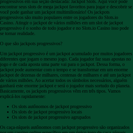
progressivos em sua seção destacada: Jackpot Slots. Aqui você pode
encontrar seus slots de mega jackpot favoritos para jogar e descobrir se
você pode ganhar um jackpot multimilionário! Os jackpots
progressivos são muito populares entre os jogadores do Slots.io
Casino. Atingir o jackpot de vários milhões em um slot de jackpot
progressivo é o sonho de todo jogador e no Slots.io Casino isso pode
se tornar realidade.
O que são jackpots progressivos?
Um jackpot progressivo é um jackpot acumulado por muitos jogadores
diferentes que jogam o mesmo jogo. Cada jogador faz suas apostas no
jogo e de cada aposta uma parte vai para o jackpot. Dessa forma, o
jackpot pode aumentar com o tempo e se transformar em um enorme
jackpot de dezenas de milhares, centenas de milhares e até um jackpot
de vários milhões. Ao acertar todos os símbolos necessários, alguém
ganhará este enorme jackpot e será o jogador mais sortudo do planeta.
Basicamente, os jackpots progressivos vêm em três tipos. Vamos
explicá-los rapidamente:
Os slots autônomos de jackpot progressivo
Os slots de jackpot progressivo locais
Os slots de jackpot progressivo agrupados
Os caça-níqueis autônomos com jackpot progressivo são organizados
por um cassino online específico em um único jogo de caça-níqueis