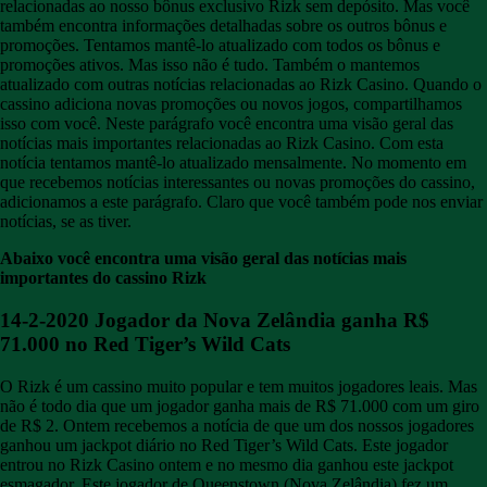
relacionadas ao nosso bônus exclusivo Rizk sem depósito. Mas você
também encontra informações detalhadas sobre os outros bônus e
promoções. Tentamos mantê-lo atualizado com todos os bônus e
promoções ativos. Mas isso não é tudo. Também o mantemos
atualizado com outras notícias relacionadas ao Rizk Casino. Quando o
cassino adiciona novas promoções ou novos jogos, compartilhamos
isso com você. Neste parágrafo você encontra uma visão geral das
notícias mais importantes relacionadas ao Rizk Casino. Com esta
notícia tentamos mantê-lo atualizado mensalmente. No momento em
que recebemos notícias interessantes ou novas promoções do cassino,
adicionamos a este parágrafo. Claro que você também pode nos enviar
notícias, se as tiver.
Abaixo você encontra uma visão geral das notícias mais
importantes do cassino Rizk
14-2-2020 Jogador da Nova Zelândia ganha R$
71.000 no Red Tiger’s Wild Cats
O Rizk é um cassino muito popular e tem muitos jogadores leais. Mas
não é todo dia que um jogador ganha mais de R$ 71.000 com um giro
de R$ 2. Ontem recebemos a notícia de que um dos nossos jogadores
ganhou um jackpot diário no Red Tiger’s Wild Cats. Este jogador
entrou no Rizk Casino ontem e no mesmo dia ganhou este jackpot
esmagador. Este jogador de Queenstown (Nova Zelândia) fez um