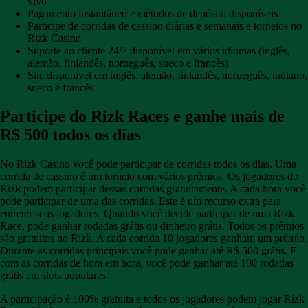
vivo
Pagamento instantâneo e métodos de depósito disponíveis
Participe de corridas de cassino diárias e semanais e torneios no
Rizk Casino
Suporte ao cliente 24/7 disponível em vários idiomas (inglês,
alemão, finlandês, norueguês, sueco e francês)
Site disponível em inglês, alemão, finlandês, norueguês, indiano,
sueco e francês
Participe do Rizk Races e ganhe mais de
R$ 500 todos os dias
No Rizk Casino você pode participar de corridas todos os dias. Uma
corrida de cassino é um torneio com vários prêmios. Os jogadores do
Rizk podem participar dessas corridas gratuitamente. A cada hora você
pode participar de uma das corridas. Este é um recurso extra para
entreter seus jogadores. Quando você decide participar de uma Rizk
Race, pode ganhar rodadas grátis ou dinheiro grátis. Todos os prêmios
são gratuitos no Rizk. A cada corrida 10 jogadores ganham um prêmio.
Durante as corridas principais você pode ganhar até R$ 500 grátis. E
com as corridas de hora em hora, você pode ganhar até 100 rodadas
grátis em slots populares.
A participação é 100% gratuita e todos os jogadores podem jogar Rizk