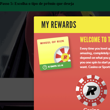
Passo 5: Escolha o tipo de prêmio que deseja