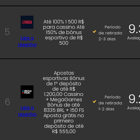
Até 100% 1 500 R$
9.
para cassino Até
Período
5
150% de bônus
de retirada:
esportivo de R$
Leia a
Avalia
2-3 dias
500
resenha
Apostas
esportivas Bônus
de 1º depósito
de até R$
1.200,00 Cassino
9.
Período
6
+ MegaGames
de retirada:
Bônus de até
Leia a
Avalia
1-2 dias
8335 BRL + 150 FS
resenha
Aposta grátis no
primeiro
depósito de até
R$ 555,00