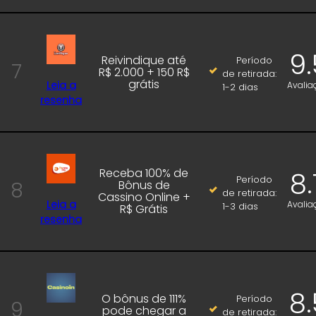
9.
Reivindique até
Período
7
R$ 2.000 + 150 R$
de retirada:
grátis
Leia a
Avalia
1-2 dias
resenha
Receba 100% de
8.
Período
8
Bônus de
de retirada:
Cassino Online +
Leia a
Avalia
1-3 dias
R$ Grátis
resenha
8.
O bônus de 111%
Período
9
pode chegar a
de retirada: