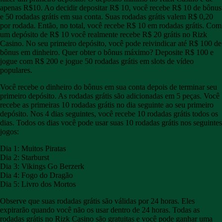
apenas R$10. Ao decidir depositar R$ 10, você recebe R$ 10 de bônus
e 50 rodadas grátis em sua conta. Suas rodadas grátis valem R$ 0,20
por rodada. Então, no total, você recebe R$ 10 em rodadas grátis. Com
um depósito de R$ 10 você realmente recebe R$ 20 grátis no Rizk
Casino. No seu primeiro depósito, você pode reivindicar até R$ 100 de
bônus em dinheiro. Quer obter o bônus máximo? Deposite R$ 100 e
jogue com R$ 200 e jogue 50 rodadas grátis em slots de vídeo
populares.
Você recebe o dinheiro do bônus em sua conta depois de terminar seu
primeiro depósito. As rodadas grátis são adicionadas em 5 peças. Você
recebe as primeiras 10 rodadas grátis no dia seguinte ao seu primeiro
depósito. Nos 4 dias seguintes, você recebe 10 rodadas grátis todos os
dias. Todos os dias você pode usar suas 10 rodadas grátis nos seguintes
jogos:
Dia 1: Muitos Piratas
Dia 2: Starburst
Dia 3: Vikings Go Berzerk
Dia 4: Fogo do Dragão
Dia 5: Livro dos Mortos
Observe que suas rodadas grátis são válidas por 24 horas. Eles
expirarão quando você não os usar dentro de 24 horas. Todas as
rodadas grátis no Rizk Casino são gratuitas e você pode ganhar uma