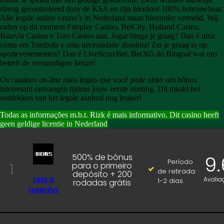
streng gecontroleerd door de KSA en zijn hierdoor 100% betrouwbaar.
Alle legale online casino’s in Nederland staan ​​hieronder vermeld. Wij
raden op dit moment Fairplay Casino, BetCity, Holland Casino,
Batavia Casino e Toto Casino aan. Jogar bingo je graag? Dan é uma
conta em Tombola e uma necessidade absoluta! Zet je graag in op
sportevenementen? Dan é LiveScoreBet, Bet365 do Bingoal wat ons
betreft de verstandigste keuze!
Os cassinos on-line mais legais que você pode obter um bônus
interresant ontvangen tijdens jouw eerste storting. Dit maakt het
ontdekken van het legale aanbod nog leuker!
Todas as informações m.b.t. Rizk é mais informativo. Dit casino heeft
geen geldige licentie in Nederland
500% de bónus
9.
Período
1
para o primeiro
de retirada:
depósito + 200
Leia a
Avalia
1-2 dias
rodadas grátis
resenha