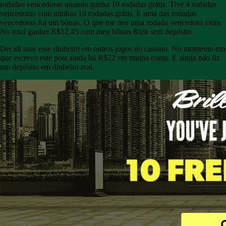
rodadas vencedoras quando ganha 10 rodadas grátis. Tive 4 rodadas
vencedoras com minhas 10 rodadas grátis. E uma das rodadas
vencedoras foi um bônus. O que me deu uma rodada vencedora extra.
No total ganhei R$12,45 com meu bônus Rizk sem depósito.
Decidi usar esse dinheiro em outros jogos no cassino. No momento em
que escrevo este post ainda há R$22 em minha conta. E ainda não fiz
um depósito em dinheiro real.