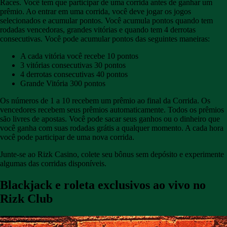
Races. Você tem que participar de uma corrida antes de ganhar um
prêmio. Ao entrar em uma corrida, você deve jogar os jogos
selecionados e acumular pontos. Você acumula pontos quando tem
rodadas vencedoras, grandes vitórias e quando tem 4 derrotas
consecutivas. Você pode acumular pontos das seguintes maneiras:
A cada vitória você recebe 10 pontos
3 vitórias consecutivas 30 pontos
4 derrotas consecutivas 40 pontos
Grande Vitória 300 pontos
Os números de 1 a 10 recebem um prêmio ao final da Corrida. Os
vencedores recebem seus prêmios automaticamente. Todos os prêmios
são livres de apostas. Você pode sacar seus ganhos ou o dinheiro que
você ganha com suas rodadas grátis a qualquer momento. A cada hora
você pode participar de uma nova corrida.
Junte-se ao Rizk Casino, colete seu bônus sem depósito e experimente
algumas das corridas disponíveis.
Blackjack e roleta exclusivos ao vivo no
Rizk Club