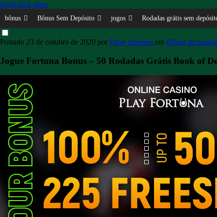
good-luck-mate
bônus
Bônus Sem Depósito
jogos
Rodadas grátis sem depósit
Postado
23 de outubro de 2020
por
Dave Sneekes
em
Bônus de cassin
Jogue Fortuna Bonus – 50 Rodadas Grátis Book of D