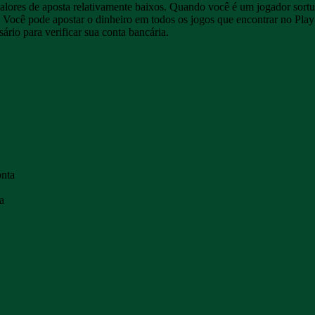
ores de aposta relativamente baixos. Quando você é um jogador sortud
s. Você pode apostar o dinheiro em todos os jogos que encontrar no Pl
ário para verificar sua conta bancária.
onta
a