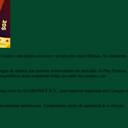
um cassino com muitos recursos e promoções maravilhosas. No momento,
jogos de muitos dos maiores fornecedores do mercado. O Play Fortuna
xperiência deles realmente brilha no estilo do cassino e no
cença vem da GLOBONET B.V., uma empresa registrada em Curaçao e
ecialmente interessante. Gostaríamos muito de apresentá-lo à emoção