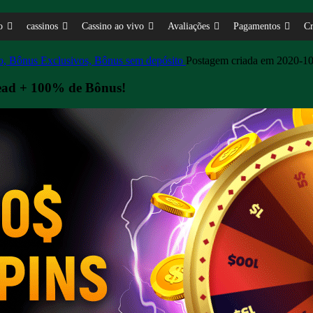
o
cassinos
Cassino ao vivo
Avaliações
Pagamentos
Cr
o,
Bônus Exclusivos,
Bônus sem depósito
Postagem criada em
2020-1
ead + 100% de Bônus!