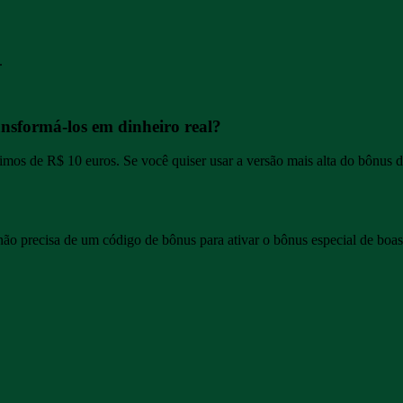
.
nsformá-los em dinheiro real?
imos de R$ 10 euros. Se você quiser usar a versão mais alta do bônus 
ão precisa de um código de bônus para ativar o bônus especial de boas