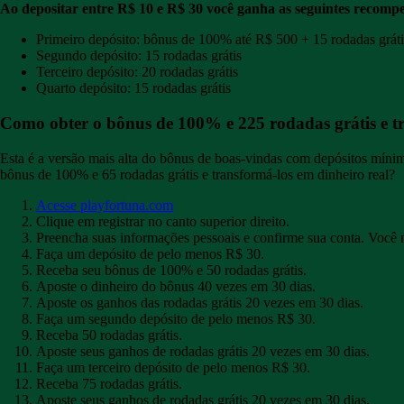
Ao depositar entre R$ 10 e R$ 30 você ganha as seguintes recomp
Primeiro depósito: bônus de 100% até R$ 500 + 15 rodadas gráti
Segundo depósito: 15 rodadas grátis
Terceiro depósito: 20 rodadas grátis
Quarto depósito: 15 rodadas grátis
Como obter o bônus de 100% e 225 rodadas grátis e tr
Esta é a versão mais alta do bônus de boas-vindas com depósitos míni
bônus de 100% e 65 rodadas grátis e transformá-los em dinheiro real?
Acesse playfortuna.com
Clique em registrar no canto superior direito.
Preencha suas informações pessoais e confirme sua conta. Você n
Faça um depósito de pelo menos R$ 30.
Receba seu bônus de 100% e 50 rodadas grátis.
Aposte o dinheiro do bônus 40 vezes em 30 dias.
Aposte os ganhos das rodadas grátis 20 vezes em 30 dias.
Faça um segundo depósito de pelo menos R$ 30.
Receba 50 rodadas grátis.
Aposte seus ganhos de rodadas grátis 20 vezes em 30 dias.
Faça um terceiro depósito de pelo menos R$ 30.
Receba 75 rodadas grátis.
Aposte seus ganhos de rodadas grátis 20 vezes em 30 dias.