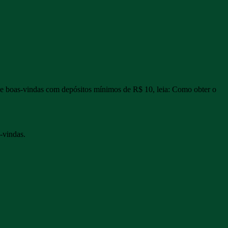
de boas-vindas com depósitos mínimos de R$ 10, leia: Como obter o
-vindas.