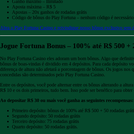
Ganho máximo – Ilimitado
Aposta máxima – R$ 5
Apostas – 20x ganhos de rodadas grátis
Código de bônus do Play Fortuna – nenhum código é necessário
Abra o Play Fortuna Casino e reivindique nosso bônus exclusivo sem 
Jogue Fortuna Bonus – 100% até R$ 500 + 
No Play Fortuna Casino eles adoram um bom bônus. Algo que definiti
bônus de boas-vindas é dividido em 4 depósitos. Para cada depósito voc
diferença de altura não afetará a porcentagem de bônus. Os jogos nos q
concedidas são determinados pelo Play Fortuna Casino.
Entre os depósitos, você pode alternar entre os bônus alterando a alt
R$ 10 e os dois primeiros, tudo bem. Isso pode ser benéfico para obter e
Ao depositar R$ 30 ou mais você ganha as seguintes recompensas:
Primeiro depósito: bônus de 100% até R$ 500 + 50 rodadas gráti
Segundo depósito: 50 rodadas grátis
Terceiro depósito: 75 rodadas grátis
Quarto depósito: 50 rodadas grátis.