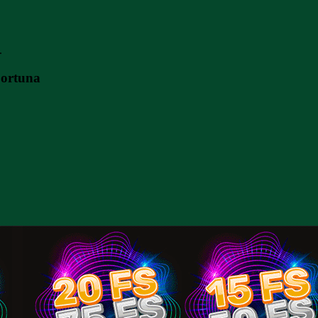
.
Fortuna