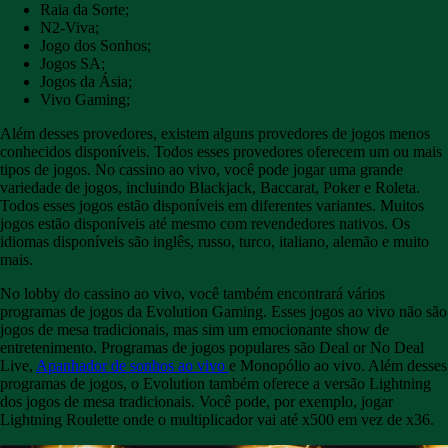
Raia da Sorte;
N2-Viva;
Jogo dos Sonhos;
Jogos SA;
Jogos da Ásia;
Vivo Gaming;
Além desses provedores, existem alguns provedores de jogos menos
conhecidos disponíveis. Todos esses provedores oferecem um ou mais
tipos de jogos. No cassino ao vivo, você pode jogar uma grande
variedade de jogos, incluindo Blackjack, Baccarat, Poker e Roleta.
Todos esses jogos estão disponíveis em diferentes variantes. Muitos
jogos estão disponíveis até mesmo com revendedores nativos. Os
idiomas disponíveis são inglês, russo, turco, italiano, alemão e muito
mais.
No lobby do cassino ao vivo, você também encontrará vários
programas de jogos da Evolution Gaming. Esses jogos ao vivo não são
jogos de mesa tradicionais, mas sim um emocionante show de
entretenimento. Programas de jogos populares são Deal or No Deal
Live,
Apanhador de sonhos ao vivo
e Monopólio ao vivo. Além desses
programas de jogos, o Evolution também oferece a versão Lightning
dos jogos de mesa tradicionais. Você pode, por exemplo, jogar
Lightning Roulette onde o multiplicador vai até x500 em vez de x36.