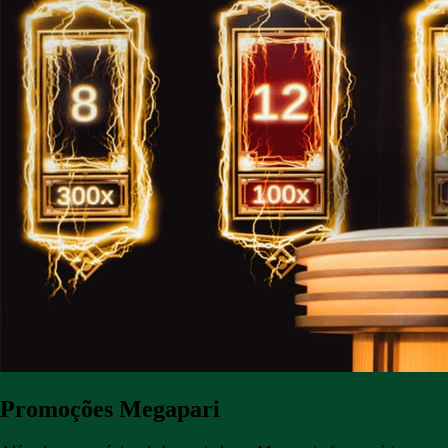
Promoções Megapari