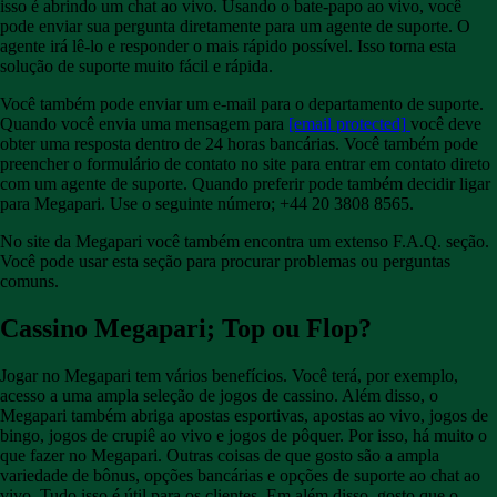
isso é abrindo um chat ao vivo. Usando o bate-papo ao vivo, você
pode enviar sua pergunta diretamente para um agente de suporte. O
agente irá lê-lo e responder o mais rápido possível. Isso torna esta
solução de suporte muito fácil e rápida.
Você também pode enviar um e-mail para o departamento de suporte.
Quando você envia uma mensagem para
[email protected]
você deve
obter uma resposta dentro de 24 horas bancárias. Você também pode
preencher o formulário de contato no site para entrar em contato direto
com um agente de suporte. Quando preferir pode também decidir ligar
para Megapari. Use o seguinte número; +44 20 3808 8565.
No site da Megapari você também encontra um extenso F.A.Q. seção.
Você pode usar esta seção para procurar problemas ou perguntas
comuns.
Cassino Megapari; Top ou Flop?
Jogar no Megapari tem vários benefícios. Você terá, por exemplo,
acesso a uma ampla seleção de jogos de cassino. Além disso, o
Megapari também abriga apostas esportivas, apostas ao vivo, jogos de
bingo, jogos de crupiê ao vivo e jogos de pôquer. Por isso, há muito o
que fazer no Megapari. Outras coisas de que gosto são a ampla
variedade de bônus, opções bancárias e opções de suporte ao chat ao
vivo. Tudo isso é útil para os clientes. Em além disso, gosto que o