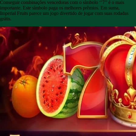
Conseguir combinações vencedoras com o símbolo ‘’7’’ é o mais
importante. Este símbolo paga os melhores prêmios. Em suma,
Imperial Fruits parece um jogo divertido de jogar com suas rodadas
grátis.