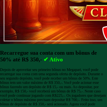
Recarregue sua conta com um bônus de
50% até R$ 350,-
✔ Ativo
Depois de aproveitar seu primeiro bônus no Megapari, você pode
recarregar sua conta com uma segunda oferta de depósito. Durante o
seu segundo depósito, você pode receber um bônus de 50%. Este
bônus tem um valor máximo de R$ 350,-. Você pode acionar esse
bônus fazendo um depósito de R$ 15,- ou mais. Ao depositar, por
exemplo, R$ 150,- você receberá um bônus de R$ 75,-. Neste caso
você pode continuar jogando com R$225,-. Os jogadores que desejam
coletar o bônus máximo precisam depositar R$ 700,-. Feito isso, um
bônus de depósito de R$ 350,- será acionado. Agora você pode