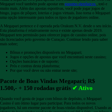
Megapari você também pode apostar em
esportes eletrônicos
, totó e
muito mais. Além das apostas esportivas, você pode jogar jogos de
bingo, jogos de pôquer, loterias e jogos virtuais. Isso torna o Megapari
uma opção interessante para todos os tipos de jogadores online.
A Megapari pertence e é operada pela Orakum N.V. desde o seu início.
Esta plataforma é relativamente nova e existe apenas desde 2019.
Megapari tem permissão para oferecer jogos de cassino online, pois
são licenciados pelo governo de Curaçao. Continue lendo para saber
mais sobre;
Bônus e promoções disponíveis no Megapari;
Jogos e opções de apostas que você encontrará neste cassino;
Opções bancárias e de suporte;
Prós e contras desta plataforma;
Por que você deve ou não entrar neste site;
Pacote de Boas Vindas Megapari; R$
1.500,- + 150 rodadas grátis
✔ Ativo
Quando você gosta de jogar com bônus de depósito, o Megapari
Casino é um ótimo lugar para participar. Para todos os novos
jogadores, há um enorme pacote de boas-vindas disponível. Usando as