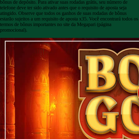
bônus de depósito. Para ativar suas rodadas grátis, seu número de
telefone deve ter sido ativado antes que o requisito de aposta seja
atingido. Observe que todos os ganhos de suas rodadas de bônus
estarão sujeitos a um requisito de aposta x35. Você encontrará todos os
termos de bônus importantes no site da Megapari (página
promocional).