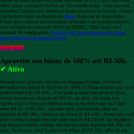
ofertas de boas-vindas você pode aproveitar até R$ 1.500,- em bônus.
Além disso, você pode receber até 150 rodadas grátis. Tudo isso está
disponível fazendo seus primeiros quatro depósitos no cassino. Abaixo
vou destacar todos os disponíveis
bônus
do pacote de boas-vindas.
Pronto para começar imediatamente? Durante o seu primeiro depósito
você receberá um bônus de 100% até R$300,-. Além disso, você
receberá 30 rodadas grátis.
Registre sua conta gratuita nesta página
para reivindicar sua primeira oferta.
Jogue agora!
Aproveite um bônus de 100% até R$ 300,-
✔ Ativo
Durante o seu primeiro depósito no Megapari Casino, você pode
reivindicar um bônus de depósito de 100%. O bônus máximo que você
pode receber é de R$ 300,-. Você pode acionar esta oferta de boas-
vindas fazendo um depósito de R$ 10,- ou mais. Em suma, isso
significa que o Megapari dobrará todos os depósitos que você fizer
entre R$ 10,- e R$ 300,-. Quando você, por exemplo, fizer um
depósito de R$ 100,-, receberá um bônus de R$ 100,-. Neste caso você
pode começar a jogar com um saldo total de R$ 200,00. Os jogadores
que desejam receber o bônus máximo precisam depositar R$ 300,- ou
mais. Nesse caso, você receberá um bônus de R$ 300,- além do seu