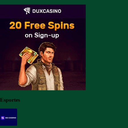
Esportes