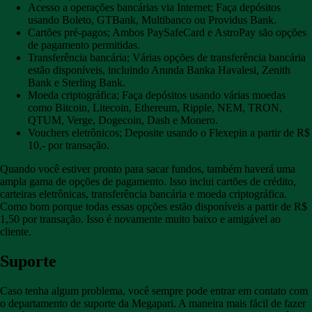
Acesso a operações bancárias via Internet; Faça depósitos
usando Boleto, GTBank, Multibanco ou Providus Bank.
Cartões pré-pagos; Ambos PaySafeCard e AstroPay são opções
de pagamento permitidas.
Transferência bancária; Várias opções de transferência bancária
estão disponíveis, incluindo Anında Banka Havalesi, Zenith
Bank e Sterling Bank.
Moeda criptográfica; Faça depósitos usando várias moedas
como Bitcoin, Litecoin, Ethereum, Ripple, NEM, TRON,
QTUM, Verge, Dogecoin, Dash e Monero.
Vouchers eletrônicos; Deposite usando o Flexepin a partir de R$
10,- por transação.
Quando você estiver pronto para sacar fundos, também haverá uma
ampla gama de opções de pagamento. Isso inclui cartões de crédito,
carteiras eletrônicas, transferência bancária e moeda criptográfica.
Como bom porque todas essas opções estão disponíveis a partir de R$
1,50 por transação. Isso é novamente muito baixo e amigável ao
cliente.
Suporte
Caso tenha algum problema, você sempre pode entrar em contato com
o departamento de suporte da Megapari. A maneira mais fácil de fazer