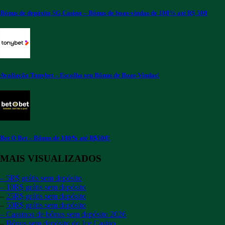
Bônus de depósito SG Casino – Bônus de boas-vindas de 100% até R$ 500
Avaliação Tonybet – Escolha seu Bônus de Boas-Vindas!
Bet O Bet – Bônus de 100% até R$500!
MAIS VISUALIZADOS
–
5R$ grátis sem depósito
– 10R$ grátis sem depósito
–
25R$ grátis sem depósito
–
50R$ grátis sem depósito
– Cassinos de bônus sem depósito 2026
–
Bônus sem depósito do Ice Casino