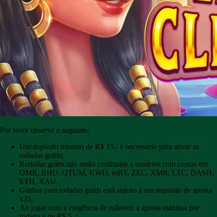
Por favor observe o seguinte;
Um depósito mínimo de R$ 15,- é necessário para ativar as
rodadas grátis;
Rodadas grátis não serão creditadas a usuários com contas em
OMR, BHD, QTUM, KWD, mBT, ZEC, XMR, LTC, DASH,
ETH, XAU.
Ganhar com rodadas grátis está sujeito a um requisito de aposta
x35;
Ao jogar com a exigência de rollover, a aposta máxima por
rodada é de R$ 5,-;