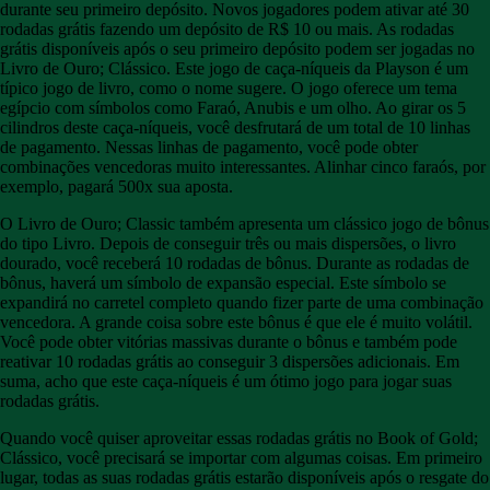
durante seu primeiro depósito. Novos jogadores podem ativar até 30
rodadas grátis fazendo um depósito de R$ 10 ou mais. As rodadas
grátis disponíveis após o seu primeiro depósito podem ser jogadas no
Livro de Ouro; Clássico. Este jogo de caça-níqueis da Playson é um
típico jogo de livro, como o nome sugere. O jogo oferece um tema
egípcio com símbolos como Faraó, Anubis e um olho. Ao girar os 5
cilindros deste caça-níqueis, você desfrutará de um total de 10 linhas
de pagamento. Nessas linhas de pagamento, você pode obter
combinações vencedoras muito interessantes. Alinhar cinco faraós, por
exemplo, pagará 500x sua aposta.
O Livro de Ouro; Classic também apresenta um clássico jogo de bônus
do tipo Livro. Depois de conseguir três ou mais dispersões, o livro
dourado, você receberá 10 rodadas de bônus. Durante as rodadas de
bônus, haverá um símbolo de expansão especial. Este símbolo se
expandirá no carretel completo quando fizer parte de uma combinação
vencedora. A grande coisa sobre este bônus é que ele é muito volátil.
Você pode obter vitórias massivas durante o bônus e também pode
reativar 10 rodadas grátis ao conseguir 3 dispersões adicionais. Em
suma, acho que este caça-níqueis é um ótimo jogo para jogar suas
rodadas grátis.
Quando você quiser aproveitar essas rodadas grátis no Book of Gold;
Clássico, você precisará se importar com algumas coisas. Em primeiro
lugar, todas as suas rodadas grátis estarão disponíveis após o resgate do