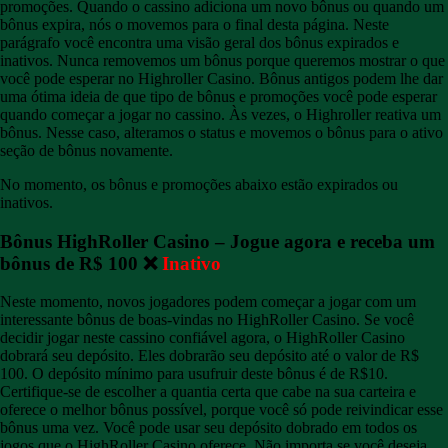
promoções. Quando o cassino adiciona um novo bônus ou quando um
bônus expira, nós o movemos para o final desta página. Neste
parágrafo você encontra uma visão geral dos bônus expirados e
inativos. Nunca removemos um bônus porque queremos mostrar o que
você pode esperar no Highroller Casino. Bônus antigos podem lhe dar
uma ótima ideia de que tipo de bônus e promoções você pode esperar
quando começar a jogar no cassino. Às vezes, o Highroller reativa um
bônus. Nesse caso, alteramos o status e movemos o bônus para o ativo
seção de bônus novamente.
No momento, os bônus e promoções abaixo estão expirados ou
inativos.
Bônus HighRoller Casino – Jogue agora e receba um
bônus de R$ 100
❌
Inativo
Neste momento, novos jogadores podem começar a jogar com um
interessante bônus de boas-vindas no HighRoller Casino. Se você
decidir jogar neste cassino confiável agora, o HighRoller Casino
dobrará seu depósito. Eles dobrarão seu depósito até o valor de R$
100. O depósito mínimo para usufruir deste bônus é de R$10.
Certifique-se de escolher a quantia certa que cabe na sua carteira e
oferece o melhor bônus possível, porque você só pode reivindicar esse
bônus uma vez. Você pode usar seu depósito dobrado em todos os
jogos que o HighRoller Casino oferece. Não importa se você deseja