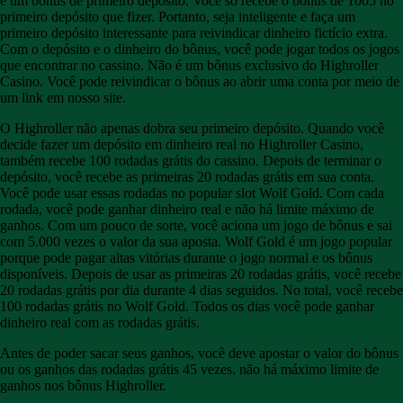
é um bônus de primeiro depósito. Você só recebe o bônus de 1005 no
primeiro depósito que fizer. Portanto, seja inteligente e faça um
primeiro depósito interessante para reivindicar dinheiro fictício extra.
Com o depósito e o dinheiro do bônus, você pode jogar todos os jogos
que encontrar no cassino. Não é um bônus exclusivo do Highroller
Casino. Você pode reivindicar o bônus ao abrir uma conta por meio de
um link em nosso site.
O Highroller não apenas dobra seu primeiro depósito. Quando você
decide fazer um depósito em dinheiro real no Highroller Casino,
também recebe 100 rodadas grátis do cassino. Depois de terminar o
depósito, você recebe as primeiras 20 rodadas grátis em sua conta.
Você pode usar essas rodadas no popular slot Wolf Gold. Com cada
rodada, você pode ganhar dinheiro real e não há limite máximo de
ganhos. Com um pouco de sorte, você aciona um jogo de bônus e sai
com 5.000 vezes o valor da sua aposta. Wolf Gold é um jogo popular
porque pode pagar altas vitórias durante o jogo normal e os bônus
disponíveis. Depois de usar as primeiras 20 rodadas grátis, você recebe
20 rodadas grátis por dia durante 4 dias seguidos. No total, você recebe
100 rodadas grátis no Wolf Gold. Todos os dias você pode ganhar
dinheiro real com as rodadas grátis.
Antes de poder sacar seus ganhos, você deve apostar o valor do bônus
ou os ganhos das rodadas grátis 45 vezes. não há máximo limite de
ganhos nos bônus Highroller.