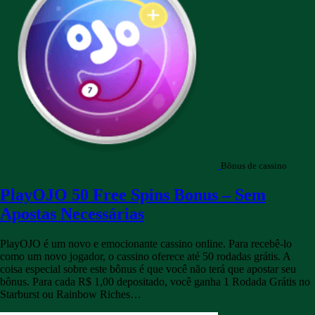
Bônus de cassino
PlayOJO 50 Free Spins Bonus – Sem
Apostas Necessárias
PlayOJO é um novo e emocionante cassino online. Para recebê-lo
como um novo jogador, o cassino oferece até 50 rodadas grátis. A
coisa especial sobre este bônus é que você não terá que apostar seu
bônus. Para cada R$ 1,00 depositado, você ganha 1 Rodada Grátis no
Starburst ou Rainbow Riches…