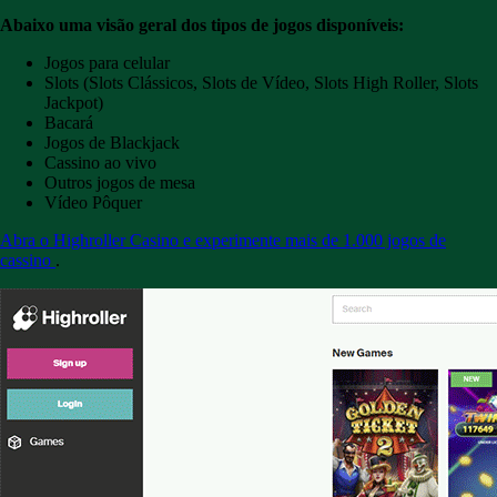
Abaixo uma visão geral dos tipos de jogos disponíveis:
Jogos para celular
Slots (Slots Clássicos, Slots de Vídeo, Slots High Roller, Slots
Jackpot)
Bacará
Jogos de Blackjack
Cassino ao vivo
Outros jogos de mesa
Vídeo Pôquer
Abra o Highroller Casino e experimente mais de 1.000 jogos de
cassino
.