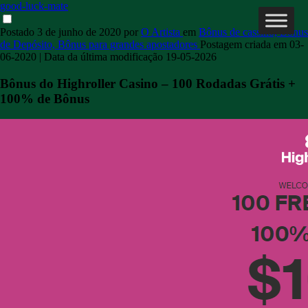
good-luck-mate
Postado
3 de junho de 2020
por
O Artista
em
Bônus de cassino,
Bônus
de Depósito,
Bônus para grandes apostadores
Postagem criada em
03-
06-2020
| Data da última modificação
19-05-2026
Bônus do Highroller Casino – 100 Rodadas Grátis +
100% de Bônus