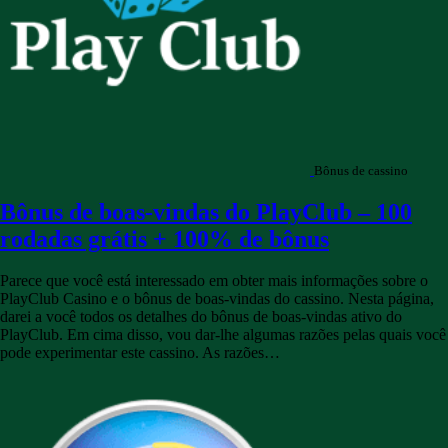
Bônus de cassino
Bônus de boas-vindas do PlayClub – 100
rodadas grátis + 100% de bônus
Parece que você está interessado em obter mais informações sobre o
PlayClub Casino e o bônus de boas-vindas do cassino. Nesta página,
darei a você todos os detalhes do bônus de boas-vindas ativo do
PlayClub. Em cima disso, vou dar-lhe algumas razões pelas quais você
pode experimentar este cassino. As razões…