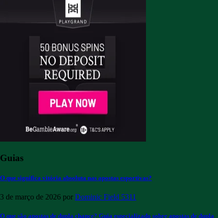
Guias
O que significa vitória absoluta nas apostas esportivas?
3 de março de 2026
por
Dominic Field
5311
O que são apostas de dupla chance? Guia especializado sobre apostas de dupla