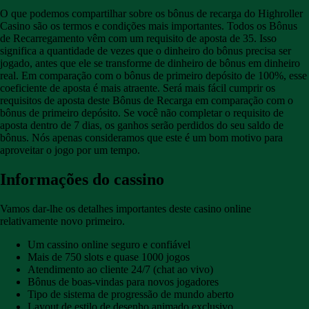
O que podemos compartilhar sobre os bônus de recarga do Highroller
Casino são os termos e condições mais importantes. Todos os Bônus
de Recarregamento vêm com um requisito de aposta de 35. Isso
significa a quantidade de vezes que o dinheiro do bônus precisa ser
jogado, antes que ele se transforme de dinheiro de bônus em dinheiro
real. Em comparação com o bônus de primeiro depósito de 100%, esse
coeficiente de aposta é mais atraente. Será mais fácil cumprir os
requisitos de aposta deste Bônus de Recarga em comparação com o
bônus de primeiro depósito. Se você não completar o requisito de
aposta dentro de 7 dias, os ganhos serão perdidos do seu saldo de
bônus. Nós apenas consideramos que este é um bom motivo para
aproveitar o jogo por um tempo.
Informações do cassino
Vamos dar-lhe os detalhes importantes deste casino online
relativamente novo primeiro.
Um cassino online seguro e confiável
Mais de 750 slots e quase 1000 jogos
Atendimento ao cliente 24/7 (chat ao vivo)
Bônus de boas-vindas para novos jogadores
Tipo de sistema de progressão de mundo aberto
Layout de estilo de desenho animado exclusivo