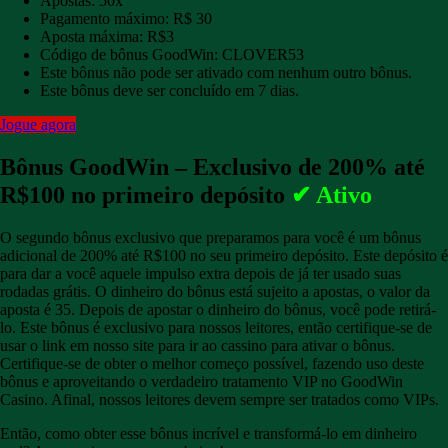
Apostas: 50x
Pagamento máximo: R$ 30
Aposta máxima: R$3
Código de bônus GoodWin: CLOVER53
Este bônus não pode ser ativado com nenhum outro bônus.
Este bônus deve ser concluído em 7 dias.
Jogue agora
Bônus GoodWin – Exclusivo de 200% até
R$100 no primeiro depósito
✔ Ativo
O segundo bônus exclusivo que preparamos para você é um bônus
adicional de 200% até R$100 no seu primeiro depósito. Este depósito é
para dar a você aquele impulso extra depois de já ter usado suas
rodadas grátis. O dinheiro do bônus está sujeito a apostas, o valor da
aposta é 35. Depois de apostar o dinheiro do bônus, você pode retirá-
lo. Este bônus é exclusivo para nossos leitores, então certifique-se de
usar o link em nosso site para ir ao cassino para ativar o bônus.
Certifique-se de obter o melhor começo possível, fazendo uso deste
bônus e aproveitando o verdadeiro tratamento VIP no GoodWin
Casino. Afinal, nossos leitores devem sempre ser tratados como VIPs.
Então, como obter esse bônus incrível e transformá-lo em dinheiro