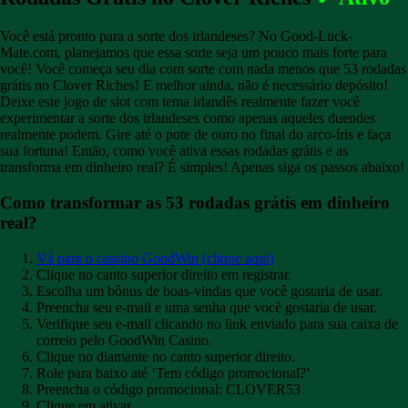
Você está pronto para a sorte dos irlandeses? No Good-Luck-
Mate.com, planejamos que essa sorte seja um pouco mais forte para
você! Você começa seu dia com sorte com nada menos que 53 rodadas
grátis no Clover Riches! E melhor ainda, não é necessário depósito!
Deixe este jogo de slot com tema irlandês realmente fazer você
experimentar a sorte dos irlandeses como apenas aqueles duendes
realmente podem. Gire até o pote de ouro no final do arco-íris e faça
sua fortuna! Então, como você ativa essas rodadas grátis e as
transforma em dinheiro real? É simples! Apenas siga os passos abaixo!
Como transformar as 53 rodadas grátis em dinheiro
real?
Vá para o cassino GoodWin (clique aqui)
Clique no canto superior direito em registrar.
Escolha um bônus de boas-vindas que você gostaria de usar.
Preencha seu e-mail e uma senha que você gostaria de usar.
Verifique seu e-mail clicando no link enviado para sua caixa de
correio pelo GoodWin Casino.
Clique no diamante no canto superior direito.
Role para baixo até ‘Tem código promocional?’
Preencha o código promocional: CLOVER53
Clique em ativar.