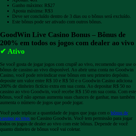
Ganho máximo: R$27
Aposta máxima: R$3
Deve ser concluído dentro de 3 dias ou o bônus será excluído.
Este bônus pode ser ativado com outros bônus.
GoodWin Live Casino Bonus – Bônus de
200% em todos os jogos com dealer ao vivo
✔ Ativo
Se você gosta de jogar jogos com crupiê ao vivo, recomendo que use o
bônus de cassino ao vivo disponível. Ao abrir uma conta no Goodwin
Casino, você pode reivindicar esse bônus em seu primeiro depósito.
deposite um valor entre R$ 10 e R$ 50 e o Goodwin Casino adiciona
200% de dinheiro fictício extra em sua conta. Ao depositar R$ 50 no
cassino ao vivo Goodwin, você recebe R$ 150 em sua conta. Com este
bônus, você não apenas aumenta suas chances de ganhar, mas também
aumenta o número de jogos que pode jogar.
Você pode triplicar a quantidade de jogos que joga com o
bônus de
cassino ao vivo
no Cassino Goodwin. Você tem permissão para jogar
todos os jogos de dealer ao vivo com este bônus. Depende de você
quanto dinheiro de bônus você vai coletar.