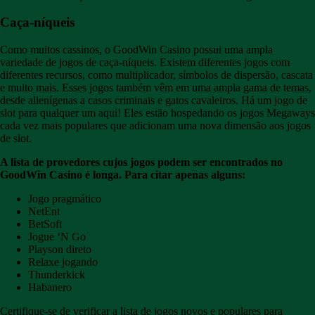
Caça-níqueis
Como muitos cassinos, o GoodWin Casino possui uma ampla
variedade de jogos de caça-níqueis. Existem diferentes jogos com
diferentes recursos, como multiplicador, símbolos de dispersão, cascata
e muito mais. Esses jogos também vêm em uma ampla gama de temas,
desde alienígenas a casos criminais e gatos cavaleiros. Há um jogo de
slot para qualquer um aqui! Eles estão hospedando os jogos Megaways
cada vez mais populares que adicionam uma nova dimensão aos jogos
de slot.
A lista de provedores cujos jogos podem ser encontrados no
GoodWin Casino é longa. Para citar apenas alguns:
Jogo pragmático
NetEnt
BetSoft
Jogue ‘N Go
Playson direto
Relaxe jogando
Thunderkick
Habanero
Certifique-se de verificar a lista de jogos novos e populares para