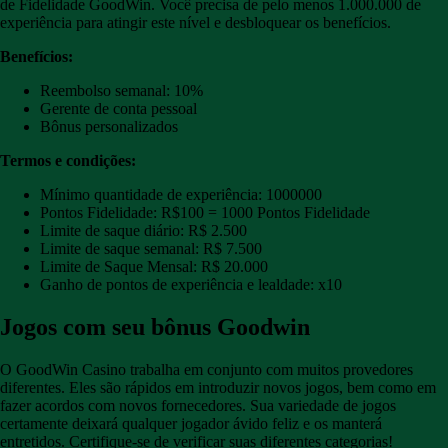
de Fidelidade GoodWin. Você precisa de pelo menos 1.000.000 de
experiência para atingir este nível e desbloquear os benefícios.
Benefícios:
Reembolso semanal: 10%
Gerente de conta pessoal
Bônus personalizados
Termos e condições:
Mínimo quantidade de experiência: 1000000
Pontos Fidelidade: R$100 = 1000 Pontos Fidelidade
Limite de saque diário: R$ 2.500
Limite de saque semanal: R$ 7.500
Limite de Saque Mensal: R$ 20.000
Ganho de pontos de experiência e lealdade: x10
Jogos com seu bônus Goodwin
O GoodWin Casino trabalha em conjunto com muitos provedores
diferentes. Eles são rápidos em introduzir novos jogos, bem como em
fazer acordos com novos fornecedores. Sua variedade de jogos
certamente deixará qualquer jogador ávido feliz e os manterá
entretidos. Certifique-se de verificar suas diferentes categorias!