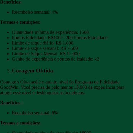
Benefícios:
Reembolso semanal: 4%
Termos e condições:
Quantidade mínima de experiência: 1500
Pontos Fidelidade: R$100 = 200 Pontos Fidelidade
Limite de saque diário: R$ 1.000
Limite de saque semanal: R$ 7.500
Limite de Saque Mensal: R$ 15.000
Ganho de experiência e pontos de lealdade: x2
Coragem Obtida
Courage’s Obtained é o quinto nível do Programa de Fidelidade
GoodWin. Você precisa de pelo menos 15.000 de experiência para
atingir esse nível e desbloquear os benefícios.
Benefícios
:
Reembolso semanal: 6%
Termos e condições:
Quantidade mínima de experiência: 15000