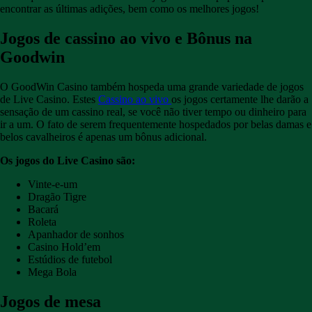
encontrar as últimas adições, bem como os melhores jogos!
Jogos de cassino ao vivo e Bônus na
Goodwin
O GoodWin Casino também hospeda uma grande variedade de jogos
de Live Casino. Estes
Cassino ao vivo
os jogos certamente lhe darão a
sensação de um cassino real, se você não tiver tempo ou dinheiro para
ir a um. O fato de serem frequentemente hospedados por belas damas e
belos cavalheiros é apenas um bônus adicional.
Os jogos do Live Casino são:
Vinte-e-um
Dragão Tigre
Bacará
Roleta
Apanhador de sonhos
Casino Hold’em
Estúdios de futebol
Mega Bola
Jogos de mesa