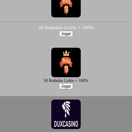
50 Rodadas Grátis + 100%
Jogar
50 Rodadas Grátis + 100%
Jogar