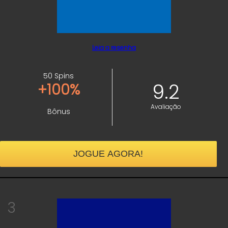
Leia a resenha
50 Spins
9.2
+100%
Avaliação
Bônus
JOGUE AGORA!
3