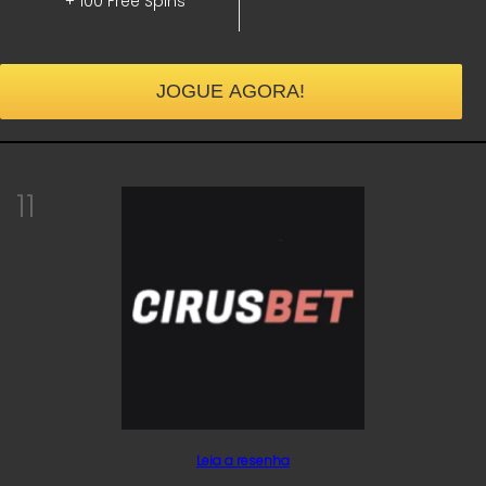
+ 100 Free Spins
JOGUE AGORA!
11
Leia a resenha