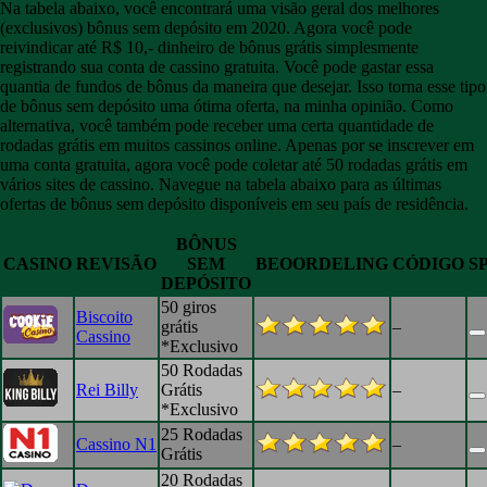
Na tabela abaixo, você encontrará uma visão geral dos melhores
(exclusivos) bônus sem depósito em 2020. Agora você pode
reivindicar até R$ 10,- dinheiro de bônus grátis simplesmente
registrando sua conta de cassino gratuita. Você pode gastar essa
quantia de fundos de bônus da maneira que desejar. Isso torna esse tipo
de bônus sem depósito uma ótima oferta, na minha opinião. Como
alternativa, você também pode receber uma certa quantidade de
rodadas grátis em muitos cassinos online. Apenas por se inscrever em
uma conta gratuita, agora você pode coletar até 50 rodadas grátis em
vários sites de cassino. Navegue na tabela abaixo para as últimas
ofertas de bônus sem depósito disponíveis em seu país de residência.
BÔNUS
CASINO
REVISÃO
SEM
BEOORDELING
CÓDIGO
S
DEPÓSITO
50 giros
Biscoito
grátis
–
Cassino
*Exclusivo
50 Rodadas
Rei Billy
Grátis
–
*Exclusivo
25 Rodadas
Cassino N1
–
Grátis
20 Rodadas