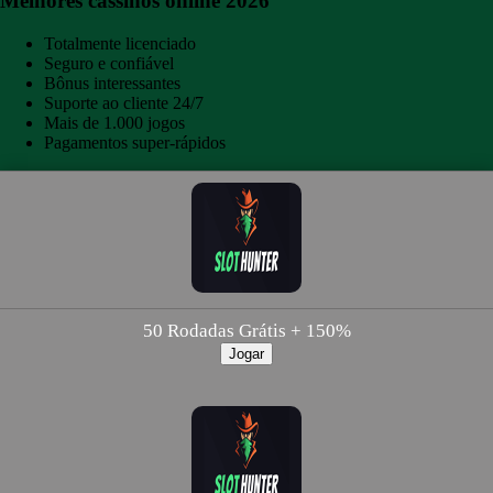
Melhores cassinos online 2026
Totalmente licenciado
Seguro e confiável
Bônus interessantes
Suporte ao cliente 24/7
Mais de 1.000 jogos
Pagamentos super-rápidos
50 Rodadas Grátis + 150%
Jogar