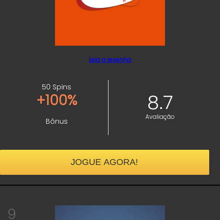
Leia a resenha
50 Spins
8.7
+100%
Avaliação
Bônus
JOGUE AGORA!
9