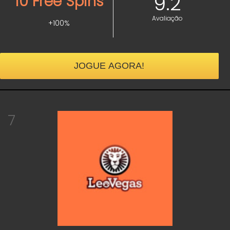
9.2
10 Free Spins
Avaliação
+100%
JOGUE AGORA!
7