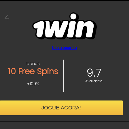
4
Leia a resenha
bonus
9.7
10 Free Spins
Avaliação
+100%
JOGUE AGORA!