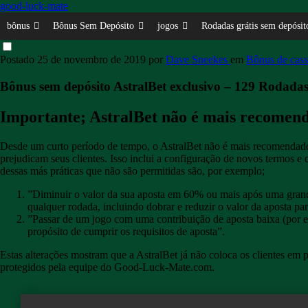
good-luck-mate
bônus
Bônus Sem Depósito
jogos
Rodadas grátis sem depósit
Postado
25 de novembro de 2019
por
Dave Sneekes
em
Bônus de cas
Bônus sem depósito AstralBet exclusivo – 129 Rodada
Importante; AstralBet não é mais recomen
Desde um curto período de tempo, o AstralBet não é mais recomendado 
prejudicam seus clientes. Isso inclui a configuração de novos termos 
dessas más práticas que não são permitidas são, por exemplo;
”Diminuir o valor da sua aposta em 60% ou mais após uma grande
qualquer rodada, incluindo dobrar e reduzir o valor da aposta p
”Passar de um jogo com uma contribuição de aposta baixa (por 
propósito de cumprir os requisitos de aposta”.
Estas alterações mostram que a AstralBet já não coloca os clientes em
protegidos pela equipe do Good-Luck-Mate.com.