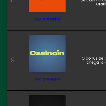
8
de Cassino On
Gráti
Leia a resenha
9
O bônus de 1
chegar a 
Leia a resenha