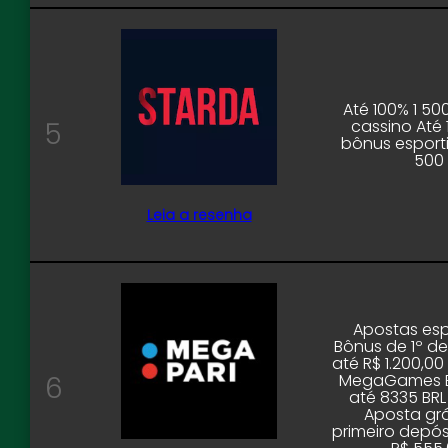
Até 100% 1 50
5
cassino Até
bônus esport
500
Leia a resenha
Apostas esp
Bônus de 1º d
até R$ 1.200,00
6
MegaGames 
até 8335 BRL 
Aposta grá
primeiro depós