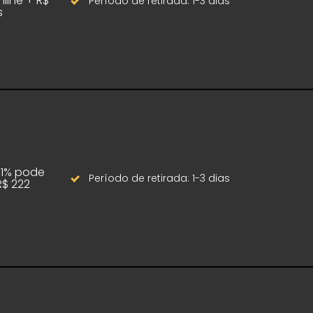
line + R$
Período de retirada: 1-3 dias
s
11% pode
Período de retirada: 1-3 dias
R$ 222