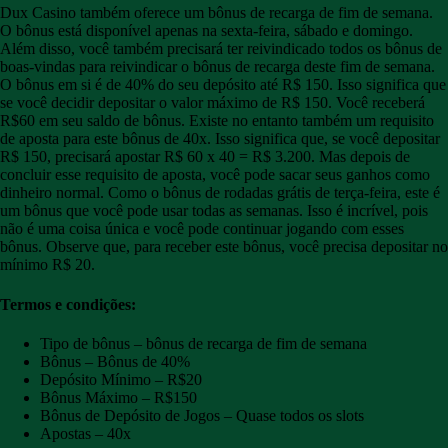
Dux Casino também oferece um bônus de recarga de fim de semana.
O bônus está disponível apenas na sexta-feira, sábado e domingo.
Além disso, você também precisará ter reivindicado todos os bônus de
boas-vindas para reivindicar o bônus de recarga deste fim de semana.
O bônus em si é de 40% do seu depósito até R$ 150. Isso significa que
se você decidir depositar o valor máximo de R$ 150. Você receberá
R$60 em seu saldo de bônus. Existe no entanto também um requisito
de aposta para este bônus de 40x. Isso significa que, se você depositar
R$ 150, precisará apostar R$ 60 x 40 = R$ 3.200. Mas depois de
concluir esse requisito de aposta, você pode sacar seus ganhos como
dinheiro normal. Como o bônus de rodadas grátis de terça-feira, este é
um bônus que você pode usar todas as semanas. Isso é incrível, pois
não é uma coisa única e você pode continuar jogando com esses
bônus. Observe que, para receber este bônus, você precisa depositar no
mínimo R$ 20.
Termos e condições:
Tipo de bônus – bônus de recarga de fim de semana
Bônus – Bônus de 40%
Depósito Mínimo – R$20
Bônus Máximo – R$150
Bônus de Depósito de Jogos – Quase todos os slots
Apostas – 40x