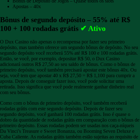
Bônus de Depósito de Jogos – Quase todos os slots
Apostas – 40x
Bônus de segundo depósito – 55% até R$
100 + 100 rodadas grátis
✔
Ativo
O Dux Casino não apenas o recompensa por fazer seu primeiro
depósito, mas também oferece um segundo bônus de depósito. No seu
segundo depósito você receberá 55% até R$ 100 e 100 rodadas grátis.
Então, se você, por exemplo, depositar R$ 50, o Dux Casino
adicionará outros R$ 27,50 ao seu saldo de bônus. Como o bônus de
primeiro depósito, você também precisará apostar este bônus 40x. Ou
seja, você tem que apostar 40 x R$ 27,50 = R$ 1,100 para cumprir a
aposta. Depois de conseguir fazer isso, você pode solicitar uma
retirada. Isso significa que você pode realmente ganhar dinheiro real
com seu bônus.
Como com o bônus de primeiro depósito, você também receberá
rodadas grátis com este segundo depósito. Depois de fazer seu
segundo depósito, você ganhará 100 rodadas grátis. Isso é quase o
dobro da quantidade de rodadas grátis em comparação com o bônus de
primeiro depósito. Essas rodadas podem ser usadas nos caça-níqueis
Da Vinci’s Treasure e Sweet Bonanza, ou Booming Seven Deluxe e
Cuba Caliente. As rodadas grátis também estão sujeitas ao requisito de