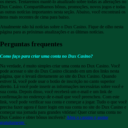
os meses. Tentaremos mantê-lo atualizado sobre todas as alterações no
Dux Casino. Compartilhamos bônus, promoções, novos jogos e todas
as outras notícias importantes nesta seção. Abaixo, você encontrará os
itens mais recentes de cima para baixo.
Atualmente não há notícias sobre o Dux Casino. Fique de olho nesta
página para as próximas atualizações e as últimas notícias.
Perguntas frequentes
Como faço para criar uma conta no Dux Casino?
Na verdade, é muito simples criar uma conta no Dux Casino. Você
pode acessar o site do Dux Casino clicando em um dos links nesta
página, que o levará diretamente ao site do Dux Casino. Quando
estiver lá, você pode usar o botão de inscrição no canto superior
direito. Lá você pode inserir as informações necessárias sobre você e
sua conta. Depois disso, você receberá um e-mail e um link de
confirmação no endereço de e-mail que você preencheu. Com este
link, você pode verificar sua conta e começar a jogar. Tudo o que você
precisa fazer agora é fazer login em sua conta no site do Dux Casino e
começar sua jornada para grandes vitórias! Quer criar uma conta no
Dux Casino e obter bônus incríveis?
Abra o cassino e assine
gratuitamente
.