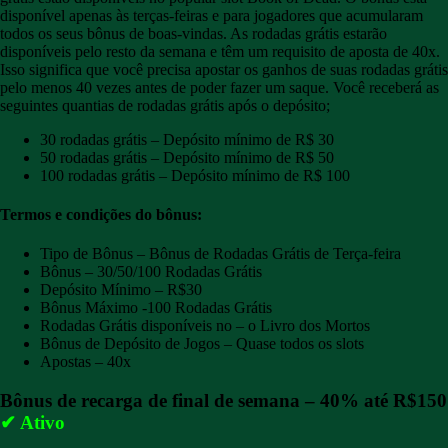
disponível apenas às terças-feiras e para jogadores que acumularam
todos os seus bônus de boas-vindas. As rodadas grátis estarão
disponíveis pelo resto da semana e têm um requisito de aposta de 40x.
Isso significa que você precisa apostar os ganhos de suas rodadas grátis
pelo menos 40 vezes antes de poder fazer um saque. Você receberá as
seguintes quantias de rodadas grátis após o depósito;
30 rodadas grátis – Depósito mínimo de R$ 30
50 rodadas grátis – Depósito mínimo de R$ 50
100 rodadas grátis – Depósito mínimo de R$ 100
Termos e condições do bônus:
Tipo de Bônus – Bônus de Rodadas Grátis de Terça-feira
Bônus – 30/50/100 Rodadas Grátis
Depósito Mínimo – R$30
Bônus Máximo -100 Rodadas Grátis
Rodadas Grátis disponíveis no – o Livro dos Mortos
Bônus de Depósito de Jogos – Quase todos os slots
Apostas – 40x
Bônus de recarga de final de semana – 40% até R$150
✔
Ativo