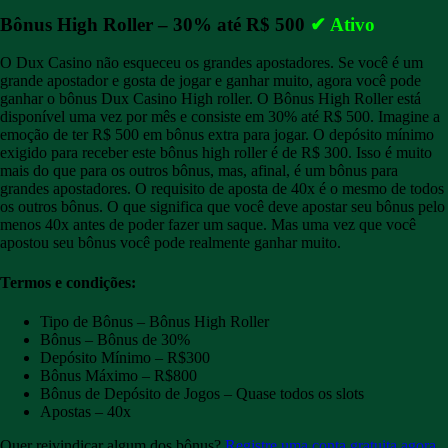
Bônus High Roller – 30% até R$ 500
✔
Ativo
O Dux Casino não esqueceu os grandes apostadores. Se você é um
grande apostador e gosta de jogar e ganhar muito, agora você pode
ganhar o bônus Dux Casino High roller. O Bônus High Roller está
disponível uma vez por mês e consiste em 30% até R$ 500. Imagine a
emoção de ter R$ 500 em bônus extra para jogar. O depósito mínimo
exigido para receber este bônus high roller é de R$ 300. Isso é muito
mais do que para os outros bônus, mas, afinal, é um bônus para
grandes apostadores. O requisito de aposta de 40x é o mesmo de todos
os outros bônus. O que significa que você deve apostar seu bônus pelo
menos 40x antes de poder fazer um saque. Mas uma vez que você
apostou seu bônus você pode realmente ganhar muito.
Termos e condições:
Tipo de Bônus – Bônus High Roller
Bônus – Bônus de 30%
Depósito Mínimo – R$300
Bônus Máximo – R$800
Bônus de Depósito de Jogos – Quase todos os slots
Apostas – 40x
Quer reivindicar algum dos bônus?
Registre uma conta gratuita agora