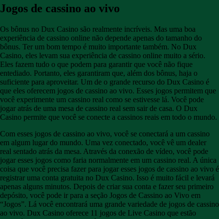
Jogos de cassino ao vivo
Os bônus no Dux Casino são realmente incríveis. Mas uma boa
experiência de cassino online não depende apenas do tamanho do
bônus. Ter um bom tempo é muito importante também. No Dux
Casino, eles levam sua experiência de cassino online muito a sério.
Eles fazem tudo o que podem para garantir que você não fique
entediado. Portanto, eles garantiram que, além dos bônus, haja o
suficiente para aproveitar. Um de o grande recurso do Dux Casino é
que eles oferecem jogos de cassino ao vivo. Esses jogos permitem que
você experimente um cassino real como se estivesse lá. Você pode
jogar atrás de uma mesa de cassino real sem sair de casa. O Dux
Casino permite que você se conecte a cassinos reais em todo o mundo.
Com esses jogos de cassino ao vivo, você se conectará a um cassino
em algum lugar do mundo. Uma vez conectado, você vê um dealer
real sentado atrás da mesa. Através da conexão de vídeo, você pode
jogar esses jogos como faria normalmente em um cassino real. A única
coisa que você precisa fazer para jogar esses jogos de cassino ao vivo é
registrar uma conta gratuita no Dux Casino. Isso é muito fácil e levará
apenas alguns minutos. Depois de criar sua conta e fazer seu primeiro
depósito, você pode ir para a seção Jogos de Cassino ao Vivo em
“Jogos”. Lá você encontrará uma grande variedade de jogos de cassino
ao vivo. Dux Casino oferece 11 jogos de Live Casino que estão