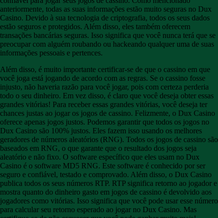
confiável para jogar seus jogos de cassino. Como mencionado
anteriormente, todas as suas informações estão muito seguras no Dux
Casino. Devido à sua tecnologia de criptografia, todos os seus dados
estão seguros e protegidos. Além disso, eles também oferecem
transações bancárias seguras. Isso significa que você nunca terá que se
preocupar com alguém roubando ou hackeando qualquer uma de suas
informações pessoais e pertences.
Além disso, é muito importante certificar-se de que o cassino em que
você joga está jogando de acordo com as regras. Se o cassino fosse
injusto, não haveria razão para você jogar, pois com certeza perderia
todo o seu dinheiro. Em vez disso, é claro que você deseja obter essas
grandes vitórias! Para receber essas grandes vitórias, você deseja ter
chances justas ao jogar os jogos de cassino. Felizmente, o Dux Casino
oferece apenas jogos justos. Podemos garantir que todos os jogos no
Dux Casino são 100% justos. Eles fazem isso usando os melhores
geradores de números aleatórios (RNG). Todos os jogos de cassino são
baseados em RNG, o que garante que o resultado dos jogos seja
aleatório e não fixo. O software específico que eles usam no Dux
Casino é o software MD5 RNG. Este software é conhecido por ser
seguro e confiável, testado e comprovado. Além disso, o Dux Casino
publica todos os seus números RTP. RTP significa retorno ao jogador e
mostra quanto do dinheiro gasto em jogos de cassino é devolvido aos
jogadores como vitórias. Isso significa que você pode usar esse número
para calcular seu retorno esperado ao jogar no Dux Casino. Mas