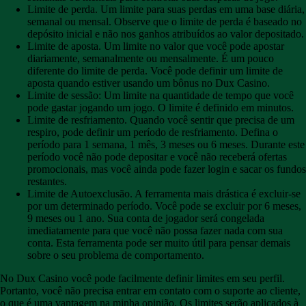
Limite de perda. Um limite para suas perdas em uma base diária,
semanal ou mensal. Observe que o limite de perda é baseado no
depósito inicial e não nos ganhos atribuídos ao valor depositado.
Limite de aposta. Um limite no valor que você pode apostar
diariamente, semanalmente ou mensalmente. É um pouco
diferente do limite de perda. Você pode definir um limite de
aposta quando estiver usando um bônus no Dux Casino.
Limite de sessão: Um limite na quantidade de tempo que você
pode gastar jogando um jogo. O limite é definido em minutos.
Limite de resfriamento. Quando você sentir que precisa de um
respiro, pode definir um período de resfriamento. Defina o
período para 1 semana, 1 mês, 3 meses ou 6 meses. Durante este
período você não pode depositar e você não receberá ofertas
promocionais, mas você ainda pode fazer login e sacar os fundos
restantes.
Limite de Autoexclusão. A ferramenta mais drástica é excluir-se
por um determinado período. Você pode se excluir por 6 meses,
9 meses ou 1 ano. Sua conta de jogador será congelada
imediatamente para que você não possa fazer nada com sua
conta. Esta ferramenta pode ser muito útil para pensar demais
sobre o seu problema de comportamento.
No Dux Casino você pode facilmente definir limites em seu perfil.
Portanto, você não precisa entrar em contato com o suporte ao cliente,
o que é uma vantagem na minha opinião. Os limites serão aplicados à