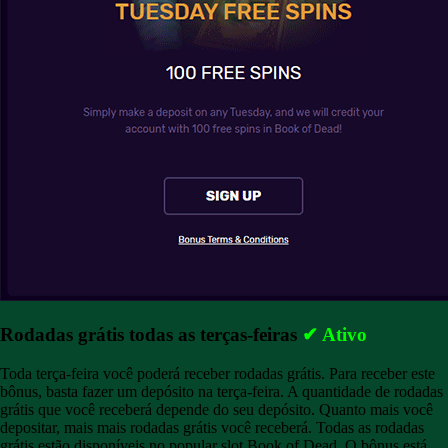
Rodadas grátis todas as terças-feiras
✔
Ativo
Toda terça-feira você poderá receber rodadas grátis. Para receber este
bônus, basta fazer um depósito na terça-feira. A quantidade de rodadas
grátis que você receberá depende do seu depósito. Quanto mais você
depositar, mais mais rodadas grátis você receberá. Todas as rodadas
grátis estão disponíveis no popular slot Book of Dead. O bônus está