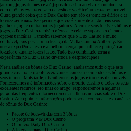
jackpot, jogos de mesa e até jogos de casino ao vivo. Combine isso
com o bônus exclusivo sem depósito e você terá um cassino incrível.
Outra grande coisa que o Dux Casino tem são os torneios diários e as
loterias semanais. Isso permite que você aumente ainda mais seus
ganhos e jogue contra outros jogadores. Além de seus incríveis bônus e
jogos, o Dux Casino também oferece excelente suporte ao cliente e
opções bancárias. Também sabemos que o Dux Casino é muito
confiável, pois possui uma licença da Malta Gaming Authority. Em
nossa experiência, esta é a melhor licença, pois oferece proteção ao
jogador e garante jogos justos. Tudo isso combinado torna a
experiência no Dux Casino divertida e despreocupada.
Nesta análise de bônus do Dux Casino, analisamos tudo o que este
grande cassino tem a oferecer. vamos começar com todos os bônus e
seus termos. Mais tarde, discutiremos os jogos e torneios disponíveis.
Forneceremos até informações sobre o próprio cassino e todos os seus
excelentes recursos. No final do artigo, responderemos a algumas
perguntas frequentes e forneceremos as últimas notícias sobre o Dux
Casino. As seguintes informações podem ser encontradas nesta análise
de bônus do Dux Casino:
Pacote de boas-vindas com 3 bônus
O programa VIP Dux Casino
O torneio Daily Dux Casino
A loteria semanal Dux Casino