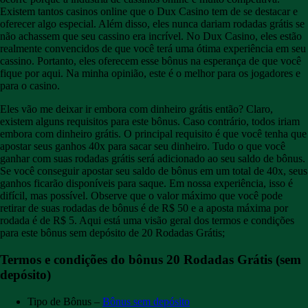
Existem tantos casinos online que o Dux Casino tem de se destacar e
oferecer algo especial. Além disso, eles nunca dariam rodadas grátis se
não achassem que seu cassino era incrível. No Dux Casino, eles estão
realmente convencidos de que você terá uma ótima experiência em seu
cassino. Portanto, eles oferecem esse bônus na esperança de que você
fique por aqui. Na minha opinião, este é o melhor para os jogadores e
para o casino.
Eles vão me deixar ir embora com dinheiro grátis então? Claro,
existem alguns requisitos para este bônus. Caso contrário, todos iriam
embora com dinheiro grátis. O principal requisito é que você tenha que
apostar seus ganhos 40x para sacar seu dinheiro. Tudo o que você
ganhar com suas rodadas grátis será adicionado ao seu saldo de bônus.
Se você conseguir apostar seu saldo de bônus em um total de 40x, seus
ganhos ficarão disponíveis para saque. Em nossa experiência, isso é
difícil, mas possível. Observe que o valor máximo que você pode
retirar de suas rodadas de bônus é de R$ 50 e a aposta máxima por
rodada é de R$ 5. Aqui está uma visão geral dos termos e condições
para este bônus sem depósito de 20 Rodadas Grátis;
Termos e condições do bônus 20 Rodadas Grátis (sem
depósito)
Tipo de Bônus –
Bônus sem depósito