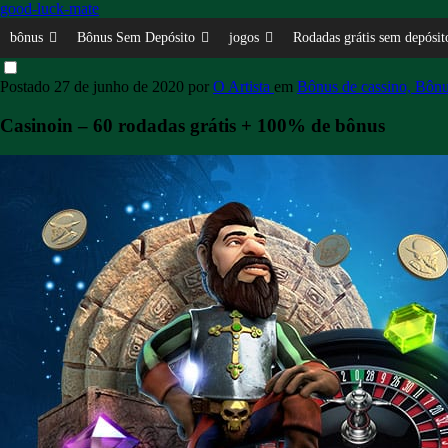
good-luck-mate
bônus
Bônus Sem Depósito
jogos
Rodadas grátis sem depósit
Postado
27 de junho de 2020
por
O Artista
em
Bônus de cassino,
Bônu
Casinoin – 60 rodadas grátis + 100% de bônus