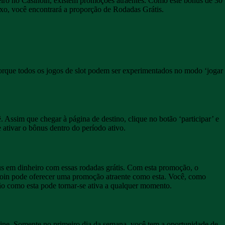
iro no Casinoin, existem promoções atraentes. Como este bônus de 30
ixo, você encontrará a proporção de Rodadas Grátis.
porque todos os jogos de slot podem ser experimentados no modo ‘jogar
cê. Assim que chegar à página de destino, clique no botão ‘participar’ e
 ativar o bônus dentro do período ativo.
s em dinheiro com essas rodadas grátis. Com esta promoção, o
sinoin pode oferecer uma promoção atraente como esta. Você, como
o como esta pode tornar-se ativa a qualquer momento.
ine. Somente no primeiro dia da semana, você tem a oportunidade de