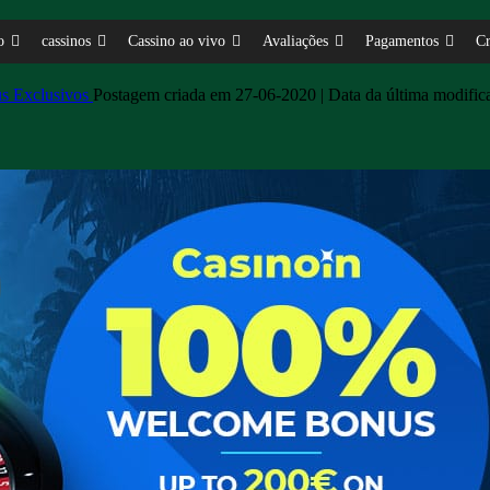
o
cassinos
Cassino ao vivo
Avaliações
Pagamentos
Cr
s Exclusivos
Postagem criada em
27-06-2020
| Data da última modifi