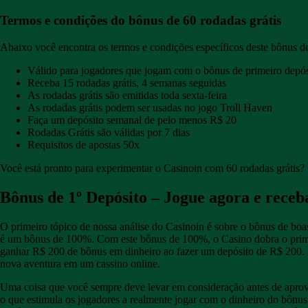
Termos e condições do bônus de 60 rodadas grátis
Abaixo você encontra os termos e condições específicos deste bônus d
Válido para jogadores que jogam com o bônus de primeiro depó
Receba 15 rodadas grátis, 4 semanas seguidas
As rodadas grátis são emitidas toda sexta-feira
As rodadas grátis podem ser usadas no jogo Troll Haven
Faça um depósito semanal de pelo menos R$ 20
Rodadas Grátis são válidas por 7 dias
Requisitos de apostas 50x
Você está pronto para experimentar o Casinoin com 60 rodadas grátis?
Bônus de 1º Depósito – Jogue agora e rec
O primeiro tópico de nossa análise do Casinoin é sobre o bônus de boa
é um bônus de 100%. Com este bônus de 100%, o Casino dobra o primeiro
ganhar R$ 200 de bônus em dinheiro ao fazer um depósito de R$ 200.
nova aventura em um cassino online.
Uma coisa que você sempre deve levar em consideração antes de aprovei
o que estimula os jogadores a realmente jogar com o dinheiro do bônus.