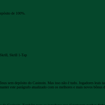
depósito de 100%.
rill, Skrill 1-Tap
ônus sem depósito do Casinoin. Mas isso não é tudo. Jogadores leais 
manter este parágrafo atualizado com os melhores e mais novos bônus 