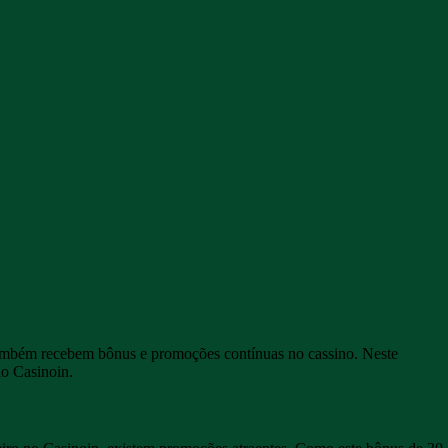
também recebem bônus e promoções contínuas no cassino. Neste
do Casinoin.