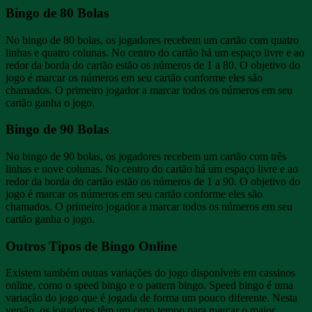
Bingo de 80 Bolas
No bingo de 80 bolas, os jogadores recebem um cartão com quatro
linhas e quatro colunas. No centro do cartão há um espaço livre e ao
redor da borda do cartão estão os números de 1 a 80. O objetivo do
jogo é marcar os números em seu cartão conforme eles são
chamados. O primeiro jogador a marcar todos os números em seu
cartão ganha o jogo.
Bingo de 90 Bolas
No bingo de 90 bolas, os jogadores recebem um cartão com três
linhas e nove colunas. No centro do cartão há um espaço livre e ao
redor da borda do cartão estão os números de 1 a 90. O objetivo do
jogo é marcar os números em seu cartão conforme eles são
chamados. O primeiro jogador a marcar todos os números em seu
cartão ganha o jogo.
Outros Tipos de Bingo Online
Existem também outras variações do jogo disponíveis em cassinos
online, como o speed bingo e o pattern bingo. Speed ​​bingo é uma
variação do jogo que é jogada de forma um pouco diferente. Nesta
versão, os jogadores têm um certo tempo para marcar o maior