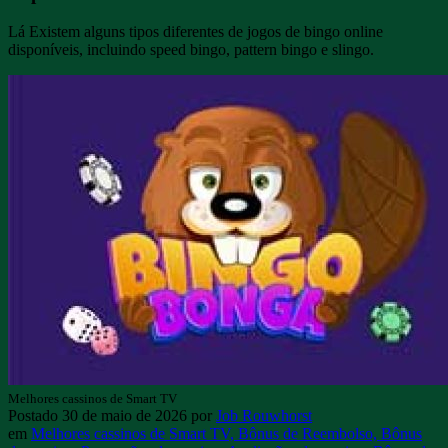
Lá Existem alguns tipos diferentes de jogos de bingo online
disponíveis, incluindo speed bingo, pattern bingo e slingo.
Melhores cassinos de Smart TV
Postado
30 de maio de 2026
por
Job Rouwhorst
em
Melhores cassinos de Smart TV,
Bônus de Reembolso,
Bônus