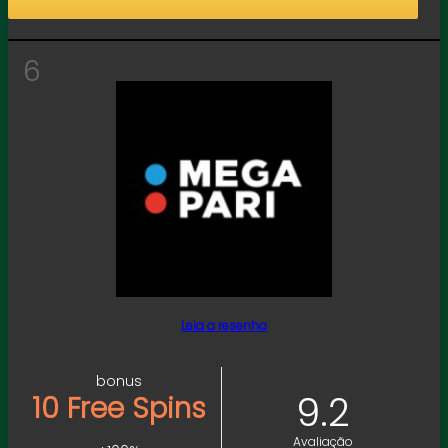
6
Leia a resenha
bonus
9.2
10 Free Spins
Avaliação