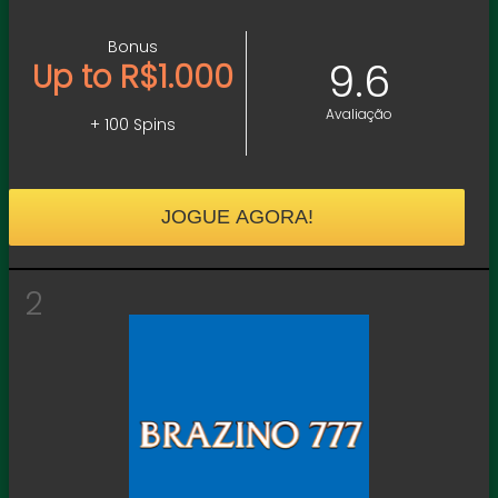
Bonus
9.6
Up to R$1.000
Avaliação
+ 100 Spins
JOGUE AGORA!
2