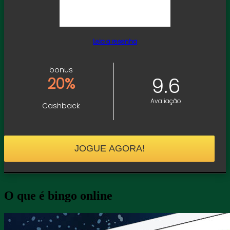
Leia a resenha
bonus
9.6
20%
Avaliação
Cashback
JOGUE AGORA!
O que é bingo online