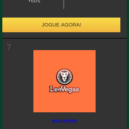
+100%
JOGUE AGORA!
7
Leia a resenha