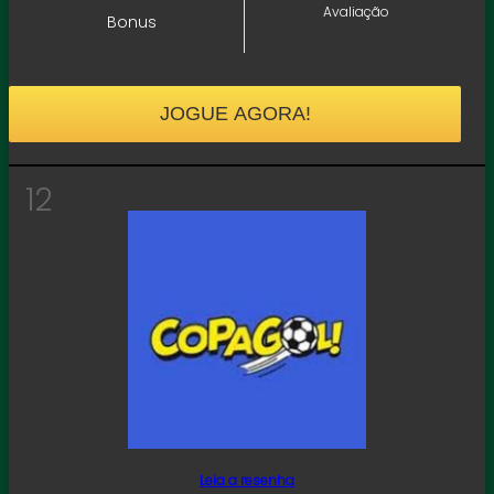
Avaliação
Bonus
JOGUE AGORA!
12
Leia a resenha