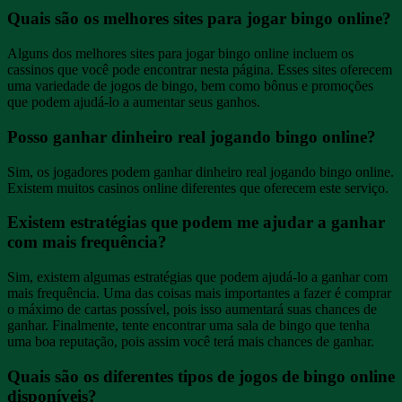
Quais são os melhores sites para jogar bingo online?
Alguns dos melhores sites para jogar bingo online incluem os
cassinos que você pode encontrar nesta página. Esses sites oferecem
uma variedade de jogos de bingo, bem como bônus e promoções
que podem ajudá-lo a aumentar seus ganhos.
Posso ganhar dinheiro real jogando bingo online?
Sim, os jogadores podem ganhar dinheiro real jogando bingo online.
Existem muitos casinos online diferentes que oferecem este serviço.
Existem estratégias que podem me ajudar a ganhar
com mais frequência?
Sim, existem algumas estratégias que podem ajudá-lo a ganhar com
mais frequência. Uma das coisas mais importantes a fazer é comprar
o máximo de cartas possível, pois isso aumentará suas chances de
ganhar. Finalmente, tente encontrar uma sala de bingo que tenha
uma boa reputação, pois assim você terá mais chances de ganhar.
Quais são os diferentes tipos de jogos de bingo online
disponíveis?