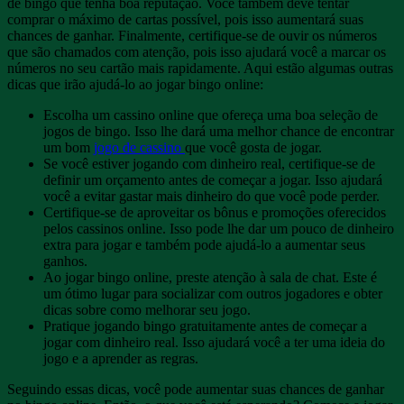
de bingo que tenha boa reputação. Você também deve tentar
comprar o máximo de cartas possível, pois isso aumentará suas
chances de ganhar. Finalmente, certifique-se de ouvir os números
que são chamados com atenção, pois isso ajudará você a marcar os
números no seu cartão mais rapidamente. Aqui estão algumas outras
dicas que irão ajudá-lo ao jogar bingo online:
Escolha um cassino online que ofereça uma boa seleção de
jogos de bingo. Isso lhe dará uma melhor chance de encontrar
um bom
jogo de cassino
que você gosta de jogar.
Se você estiver jogando com dinheiro real, certifique-se de
definir um orçamento antes de começar a jogar. Isso ajudará
você a evitar gastar mais dinheiro do que você pode perder.
Certifique-se de aproveitar os bônus e promoções oferecidos
pelos cassinos online. Isso pode lhe dar um pouco de dinheiro
extra para jogar e também pode ajudá-lo a aumentar seus
ganhos.
Ao jogar bingo online, preste atenção à sala de chat. Este é
um ótimo lugar para socializar com outros jogadores e obter
dicas sobre como melhorar seu jogo.
Pratique jogando bingo gratuitamente antes de começar a
jogar com dinheiro real. Isso ajudará você a ter uma ideia do
jogo e a aprender as regras.
Seguindo essas dicas, você pode aumentar suas chances de ganhar