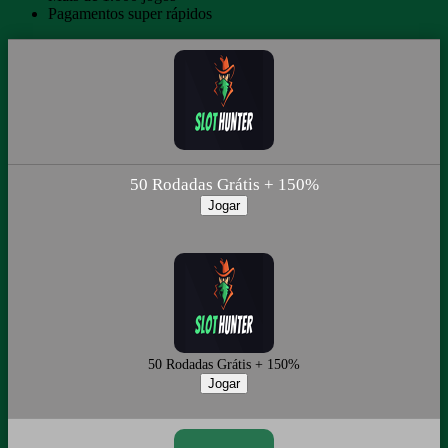
Pagamentos super rápidos
50 Rodadas Grátis + 150%
Jogar
50 Rodadas Grátis + 150%
Jogar