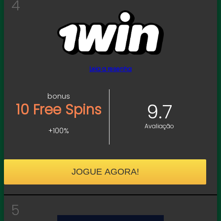
4
Leia a resenha
bonus
9.7
10 Free Spins
Avaliação
+100%
JOGUE AGORA!
5