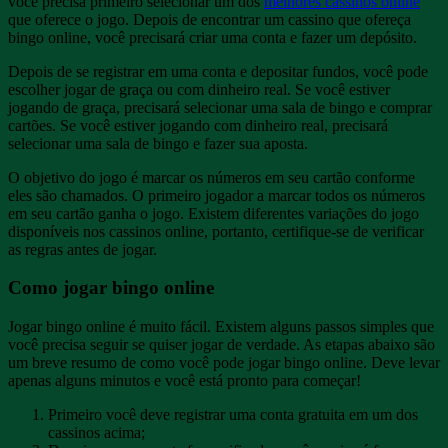
você precisa primeiro selecionar um dos
melhores cassinos online
que oferece o jogo. Depois de encontrar um cassino que ofereça
bingo online, você precisará criar uma conta e fazer um depósito.
Depois de se registrar em uma conta e depositar fundos, você pode
escolher jogar de graça ou com dinheiro real. Se você estiver
jogando de graça, precisará selecionar uma sala de bingo e comprar
cartões. Se você estiver jogando com dinheiro real, precisará
selecionar uma sala de bingo e fazer sua aposta.
O objetivo do jogo é marcar os números em seu cartão conforme
eles são chamados. O primeiro jogador a marcar todos os números
em seu cartão ganha o jogo. Existem diferentes variações do jogo
disponíveis nos cassinos online, portanto, certifique-se de verificar
as regras antes de jogar.
Como jogar bingo online
Jogar bingo online é muito fácil. Existem alguns passos simples que
você precisa seguir se quiser jogar de verdade. As etapas abaixo são
um breve resumo de como você pode jogar bingo online. Deve levar
apenas alguns minutos e você está pronto para começar!
Primeiro você deve registrar uma conta gratuita em um dos
cassinos acima;