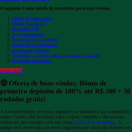
O seguinte é uma tabela de conteúdos para esta revisão;
Oferta de boas-vindas
Outras promoções
Programa VIP
Jogo responsável
Por que tentar arcanebet?
Avaliação e comentários
Informações básicas
Conteúdo – Cassino online e apostas esportivas
Perguntas frequentes
Jogue agora
🤑 Oferta de boas-vindas; Bônus de
primeiro depósito de 100% até R$ 200 + 50
rodadas grátis!
A Arcanebet adora ver novos jogadores se juntando à sua comunidade
online! Assim, eles decidiram rolar o tapete vermelho e dar as boas-
vindas aos seus novatos com este mega
Oferta de boas-vindas
. A
equipe está oferecendo aos novos jogadores que ainda não fizeram um