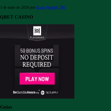
3 de maio de 2026
por
Koen Verkerk
796
QBET CASINO
Guias