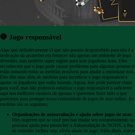
🛑 Jogo responsável
Algo que definitivamente O que não passou despercebido para nós é a
dedicação da arcanebet em fornecer não apenas um ambiente de jogo
divertido, mas também super seguro para seus jogadores leais. Eles
reconhecem que o jogo pode causar problemas para algumas pessoas e
estão tomando todas as medidas possíveis para ajudar a minimizar isso.
Eles têm uma série de medidas para incentivar o jogo responsável e
apoiar os jogadores que estão lutando. Agora, isso pode parecer chato
para você, mas não podemos enfatizar o jogo responsável o suficiente
aqui nos melhores cassinos de apostas e queremos fazer tudo o que
pudermos para proteger nossa comunidade de jogos de azar online. As
medidas são as seguintes;
Organizações de autoavaliação e ajuda sobre jogos de azar:
Eles sugerem que se você precisar mudar seu comportamento ou
procurar ajuda para preencher a Autoavaliação do NODS, a fim
de entender melhor seus níveis atuais de jogo. Além disso, entrar