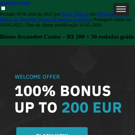
good-luck-mate
Postado
19 de abril de 2021
por
Koen Verkerk
em
Bônus de cassino,
Bônus de Depósito,
Bônus de apostas esportivas
Postagem criada em
19-04-2021
| Data da última modificação
16-05-2026
Bônus Arcanebet Casino – R$ 200 + 50 rodadas grátis