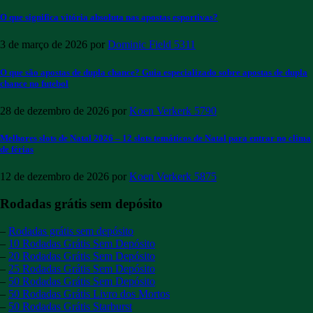
O que significa vitória absoluta nas apostas esportivas?
3 de março de 2026
por
Dominic Field
5311
O que são apostas de dupla chance? Guia especializado sobre apostas de dupla
chance no futebol
28 de dezembro de 2026
por
Koen Verkerk
5790
Melhores slots de Natal 2026 – 12 slots temáticos de Natal para entrar no clima
de férias
12 de dezembro de 2026
por
Koen Verkerk
5875
Rodadas grátis sem depósito
–
Rodadas grátis sem depósito
–
10 Rodadas Grátis Sem Depósito
–
20 Rodadas Grátis Sem Depósito
–
25 Rodadas Grátis Sem Depósito
–
50 Rodadas Grátis Sem Depósito
–
50 Rodadas Grátis Livro dos Mortos
–
50 Rodadas Grátis Starburst