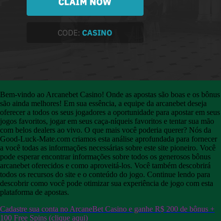
Bem-vindo ao Arcanebet Casino! Onde as apostas são boas e os bônus
são ainda melhores! Em sua essência, a equipe da arcanebet deseja
oferecer a todos os seus jogadores a oportunidade para apostar em seus
jogos favoritos, jogar em seus caça-níqueis favoritos e tentar sua mão
com belos dealers ao vivo. O que mais você poderia querer? Nós da
Good-Luck-Mate.com criamos esta análise aprofundada para fornecer
a você todas as informações necessárias sobre este site pioneiro. Você
pode esperar encontrar informações sobre todos os generosos bônus
arcanebet oferecidos e como aproveitá-los. Você também descobrirá
todos os recursos do site e o conteúdo do jogo. Continue lendo para
descobrir como você pode otimizar sua experiência de jogo com esta
plataforma de apostas.
Cadastre sua conta no ArcaneBet Casino e ganhe R$ 200 de bônus +
100 Free Spins (clique aqui)