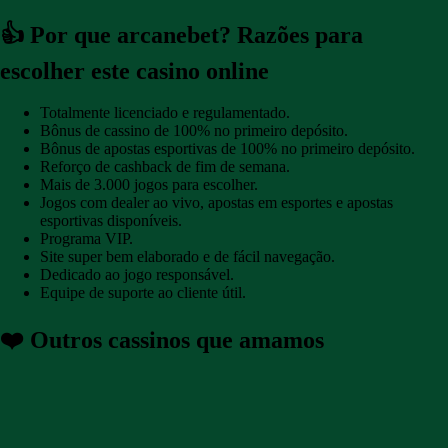
👍 Por que arcanebet? Razões para
escolher este casino online
Totalmente licenciado e regulamentado.
Bônus de cassino de 100% no primeiro depósito.
Bônus de apostas esportivas de 100% no primeiro depósito.
Reforço de cashback de fim de semana.
Mais de 3.000 jogos para escolher.
Jogos com dealer ao vivo, apostas em esportes e apostas
esportivas disponíveis.
Programa VIP.
Site super bem elaborado e de fácil navegação.
Dedicado ao jogo responsável.
Equipe de suporte ao cliente útil.
❤️ Outros cassinos que amamos