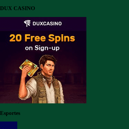
DUX CASINO
Esportes