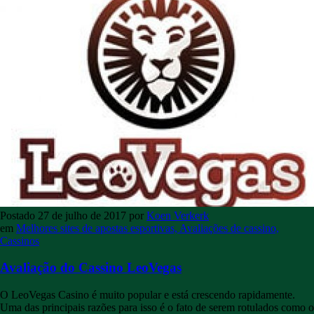
Postado
27 de julho de 2017
por
Koen Verkerk
em
Melhores sites de apostas esportivas,
Avaliações de cassino,
Cassinos
Avaliação do Cassino LeoVegas
O LeoVegas Casino é muito popular e está crescendo rapidamente.
Uma das principais razões para isso é o fato de serem rotulados como o