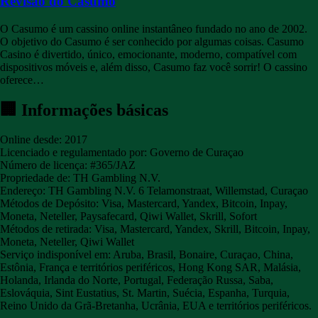
Revisão do Casumo
O Casumo é um cassino online instantâneo fundado no ano de 2002.
O objetivo do Casumo é ser conhecido por algumas coisas. Casumo
Casino é divertido, único, emocionante, moderno, compatível com
dispositivos móveis e, além disso, Casumo faz você sorrir! O cassino
oferece…
🏢 Informações básicas
Online desde: 2017
Licenciado e regulamentado por: Governo de Curaçao
Número de licença: #365/JAZ
Propriedade de: TH Gambling N.V.
Endereço: TH Gambling N.V. 6 Telamonstraat, Willemstad, Curaçao
Métodos de Depósito: Visa, Mastercard, Yandex, Bitcoin, Inpay,
Moneta, Neteller, Paysafecard, Qiwi Wallet, Skrill, Sofort
Métodos de retirada: Visa, Mastercard, Yandex, Skrill, Bitcoin, Inpay,
Moneta, Neteller, Qiwi Wallet
Serviço indisponível em: Aruba, Brasil, Bonaire, Curaçao, China,
Estônia, França e territórios periféricos, Hong Kong SAR, Malásia,
Holanda, Irlanda do Norte, Portugal, Federação Russa, Saba,
Eslováquia, Sint Eustatius, St. Martin, Suécia, Espanha, Turquia,
Reino Unido da Grã-Bretanha, Ucrânia, EUA e territórios periféricos.