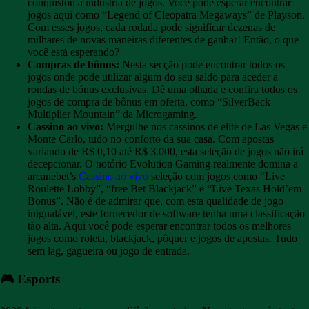
conquistou a indústria de jogos. Você pode esperar encontrar
jogos aqui como “Legend of Cleopatra Megaways” de Playson.
Com esses jogos, cada rodada pode significar dezenas de
milhares de novas maneiras diferentes de ganhar! Então, o que
você está esperando?
Compras de bônus:
Nesta secção pode encontrar todos os
jogos onde pode utilizar algum do seu saldo para aceder a
rondas de bónus exclusivas. Dê uma olhada e confira todos os
jogos de compra de bônus em oferta, como “SilverBack
Multiplier Mountain” da Microgaming.
Cassino ao vivo:
Mergulhe nos cassinos de elite de Las Vegas e
Monte Carlo, tudo no conforto da sua casa. Com apostas
variando de R$ 0,10 até R$ 3.000, esta seleção de jogos não irá
decepcionar. O notório Evolution Gaming realmente domina a
arcanebet’s
Cassino ao vivo
seleção com jogos como “Live
Roulette Lobby”, “free Bet Blackjack” e “Live Texas Hold’em
Bonus”. Não é de admirar que, com esta qualidade de jogo
inigualável, este fornecedor de software tenha uma classificação
tão alta. Aqui você pode esperar encontrar todos os melhores
jogos como roleta, blackjack, pôquer e jogos de apostas. Tudo
sem lag, gagueira ou jogo de entrada.
🎮 Esports