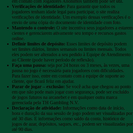
em contato com Jogadores Anônimos também pode ser útil.
Verificações de identidade:
Para garantir que todos os
jogadores tenham idade legal para participar, o site realiza
verificações de identidade. Um exemplo dessas verificações é o
envio de uma cópia do documento de identidade com foto.
Mantendo o controle:
O site incentiva seus jogadores a estarem
cientes e gerenciarem ativamente seu tempo e recursos gastos
online.
Definir limites de depósito:
Esses limites de depósito podem
ser limites diários, limites semanais ou limites mensais. Todos
eles podem ser alterados a seu pedido à Equipe de Atendimento
ao Cliente (pode haver período de reflexão).
Faça uma pausa:
seja por 24 horas ou 3 meses, às vezes, uma
pausa no jogo é necessária para jogadores com dificuldades.
Para fazer isso, entre em contato com a equipe de suporte ao
cliente, que ficará feliz em ajudar.
Parar de jogar – exclusão:
Se você acha que chegou ao ponto
em que não pode mais jogar com segurança, pode ser excluído
de jogos futuros na arcanebet e em qualquer outra marca
gerenciada pela TH Gambling N.V.
Declaração de atividade:
Informações como data de início,
hora e duração da sua sessão de jogo podem ser visualizadas por
até 30 dias. E informações como saldo da conta, histórico de
jogos de azar, depósitos, saques, etc., podem ser visualizadas por
até 90 dias.