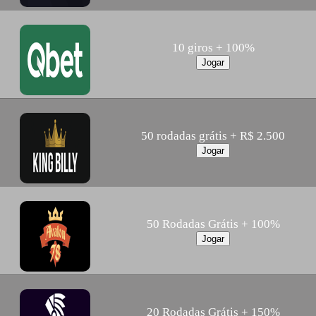
10 giros + 100%
Jogar
50 rodadas grátis + R$ 2.500
Jogar
50 Rodadas Grátis + 100%
Jogar
20 Rodadas Grátis + 150%