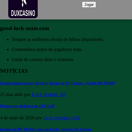
Jogar
good-luck-mate.com
Sempre as melhores ofertas de bônus disponíveis.
Comentários justos de jogadores reais.
Guias de cassino úteis e extensos.
NOTÍCIAS
Ganhe muito com os Mystery Drops no N1 Casino – Ganhe R$ 78.000
25 dias atrás
por
Koen Verkerk
506
Prêmio em dinheiro do LIV Golf
4 de maio de 2026
por
Dave Sneekes
1628
Ganhe até R$ 10.000 com seu Lucky Spin no N1 Casino