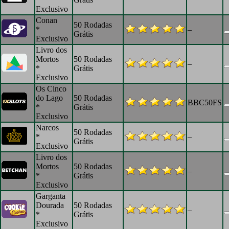
Exclusivo
Conan
50 Rodadas
*
–
Grátis
Exclusivo
Livro dos
Mortos
50 Rodadas
–
*
Grátis
Exclusivo
Os Cinco
do Lago
50 Rodadas
BBC50FS
*
Grátis
Exclusivo
Narcos
50 Rodadas
*
–
Grátis
Exclusivo
Livro dos
Mortos
50 Rodadas
–
*
Grátis
Exclusivo
Garganta
Dourada
50 Rodadas
–
*
Grátis
Exclusivo