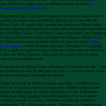
uma olhada nesta página para as melhores ofertas, incluindo
50
Rodadas Grátis Sem Depósito
!
Em primeiro lugar, vou fornecer algumas informações básicas sobre o
cassino. O cassino tem uma interface fácil de usar e é no estilo do
Reino Unido. O cassino não é apenas para pessoas do Reino Unido,
porque jogadores da maioria dos outros países também são bem-vindos
no All British Casino. O All British Casino é licenciado pela Gambling
Commission do Reino Unido, jurisdição de Curaçao e Maltese LGA.
O Casino oferece uma excelente seleção de jogos de casino
NetEnt
,
Microgaming
, Amatic, Evolution gaming e Portomaso Live gaming.
Com a seção de jogos Portomaso Live você pode entrar no Portomaso
Casino em Malta. Portanto, jogue jogos de cassino reais em mesas
reais com revendedores reais.
O suporte no All British Casino está disponível 24 horas por dia, 7 dias
por semana, por meio de bate-papo ao vivo, e o cassino oferece vários
níveis de segurança e proteções de firewall.
Temos um acordo de bônus exclusivo para todos os britânicos para
você, se você nunca jogou no cassino antes. Registre uma conta de
cassino gratuita agora no cassino All British e receba 50 Rodadas
Grátis para testar o popular vídeo Slot Starburst. E se você quiser
continuar jogando no cassino, dobramos seu primeiro depósito e
adicionamos 100 rodadas grátis extras. Claro que você também pode