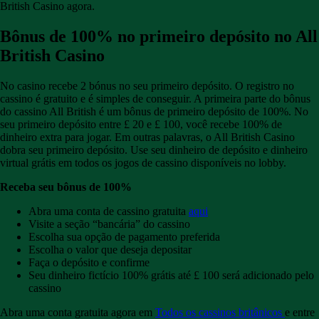
British Casino agora.
Bônus de 100% no primeiro depósito no All
British Casino
No casino recebe 2 bónus no seu primeiro depósito. O registro no
cassino é gratuito e é simples de conseguir. A primeira parte do bônus
do cassino All British é um bônus de primeiro depósito de 100%. No
seu primeiro depósito entre £ 20 e £ 100, você recebe 100% de
dinheiro extra para jogar. Em outras palavras, o All British Casino
dobra seu primeiro depósito. Use seu dinheiro de depósito e dinheiro
virtual grátis em todos os jogos de cassino disponíveis no lobby.
Receba seu bônus de 100%
Abra uma conta de cassino gratuita
aqui
Visite a seção “bancária” do cassino
Escolha sua opção de pagamento preferida
Escolha o valor que deseja depositar
Faça o depósito e confirme
Seu dinheiro fictício 100% grátis até £ 100 será adicionado pelo
cassino
Abra uma conta gratuita agora em
Todos os cassinos britânicos
e entre