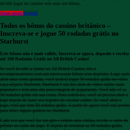
decidir jogar no cassino sem usar um bônus.
Jogue agora
Revisão
Todos os bônus do cassino britânico –
Inscreva-se e jogue 50 rodadas grátis no
Starburst
Este bônus não é mais válido. Inscreva-se agora, deposite e receba
até 100 Rodadas Grátis no All British Casino!
Se você decidir se juntar ao All British Casino, nós o
recompensaremos com um interessante bônus sem depósito. Logo após
abrir uma conta gratuita, você poderá jogar 50 rodadas grátis no vídeo
caça-níqueis Starburst. Starburst é um dos slots de vídeo online mais
populares e tem uma alta porcentagem de pagamento. Você não vê as
50 rodadas grátis em sua conta. Para coletá-los, você só precisa abrir o
jogo depois de fazer seu registro no cassino online. Se você abrir o
jogo, verá que tem 50 rodadas grátis. A partir de agora você está pronto
para obter alguns ganhos no Starburst.
Cada vez que você faz um giro e obtém uma vitória, recebe o valor do
prêmio no saldo do jogo. E depois de terminar as 50 rodadas grátis,