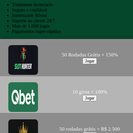
Totalmente licenciado
Seguro e confiável
Interessante Bônus
Suporte ao cliente 24/7
Mais de 1.000 jogos
Pagamentos super-rápidos
50 Rodadas Grátis + 150%
Jogar
10 giros + 100%
Jogar
50 rodadas grátis + R$ 2.500