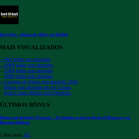
Bet O Bet – Bônus de 100% até R$500!
MAIS VISUALIZADOS
–
5R$ grátis sem depósito
– 10R$ grátis sem depósito
–
25R$ grátis sem depósito
–
50R$ grátis sem depósito
– Cassinos de bônus sem depósito 2026
–
Bônus sem depósito do Ice Casino
–
Nine Casino Bônus Sem Depósito
ÚLTIMOS BÔNUS
Bônus sem depósito Winawin – 30 rodadas grátis no Book of Megaways ou
Bonanza Billions
2 dias atrás
192