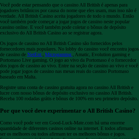
Você pode estar pensando que o cassino All British é apenas para
jogadores britânicos por causa do nome que eles usam, mas isso não é
verdade. All British Casino aceita jogadores de todo o mundo. Então
você também pode começar a jogar jogos de cassino neste popular
cassino online. E você também pode coletar o bônus de depósito
exclusivo do All British Casino ao se registrar agora.
Os jogos de cassino no All British Casino são fornecidos pelos
fornecedores mais populares. No lobby do cassino você encontra jogos
de cassino de
NetEnt
,
Microgaming
, Amatic, Evolution gaming e
Portomaso Live gaming. O jogo ao vivo da Portomaso é o fornecedor
dos jogos de cassino ao vivo. Entre na seção de cassino ao vivo e você
pode jogar jogos de cassino nas mesas reais do cassino Portomaso
baseado em Malta.
Registre uma conta de cassino gratuita agora no cassino All British e
lucre com nosso bônus de depósito exclusivo no cassino All British.
Receba 100 rodadas grátis e bônus de 100% em seu primeiro depósito.
Por que você deve experimentar o All British Casino?
Como você pode ver em Good-Luck-Mate.com há uma enorme
quantidade de diferentes casinos online na internet. E todos afirmam
ser os melhores ou todos afirmam ter os melhores bônus e jogos.