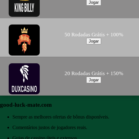
Jogar
50 Rodadas Grátis + 100%
Jogar
20 Rodadas Grátis + 150%
Jogar
good-luck-mate.com
Sempre as melhores ofertas de bônus disponíveis.
Comentários justos de jogadores reais.
Guias de cassino úteis e extensos.