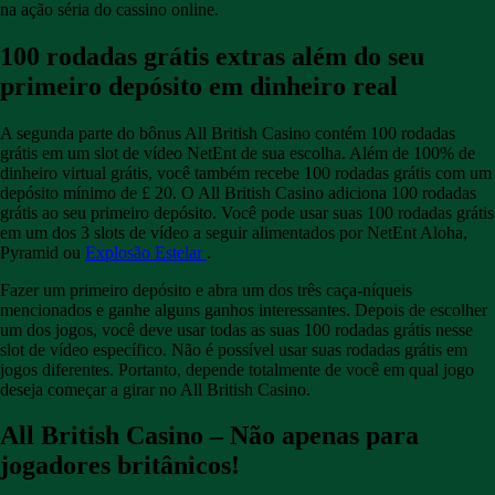
na ação séria do cassino online.
100 rodadas grátis extras além do seu
primeiro depósito em dinheiro real
A segunda parte do bônus All British Casino contém 100 rodadas
grátis em um slot de vídeo NetEnt de sua escolha. Além de 100% de
dinheiro virtual grátis, você também recebe 100 rodadas grátis com um
depósito mínimo de £ 20. O All British Casino adiciona 100 rodadas
grátis ao seu primeiro depósito. Você pode usar suas 100 rodadas grátis
em um dos 3 slots de vídeo a seguir alimentados por NetEnt Aloha,
Pyramid ou
Explosão Estelar
.
Fazer um primeiro depósito e abra um dos três caça-níqueis
mencionados e ganhe alguns ganhos interessantes. Depois de escolher
um dos jogos, você deve usar todas as suas 100 rodadas grátis nesse
slot de vídeo específico. Não é possível usar suas rodadas grátis em
jogos diferentes. Portanto, depende totalmente de você em qual jogo
deseja começar a girar no All British Casino.
All British Casino – Não apenas para
jogadores britânicos!