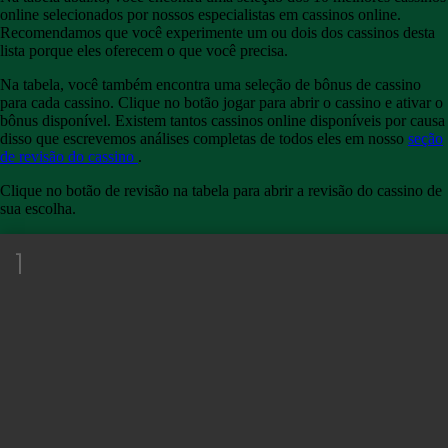
online selecionados por nossos especialistas em cassinos online.
Recomendamos que você experimente um ou dois dos cassinos desta
lista porque eles oferecem o que você precisa.
Na tabela, você também encontra uma seleção de bônus de cassino
para cada cassino. Clique no botão jogar para abrir o cassino e ativar o
bônus disponível. Existem tantos cassinos online disponíveis por causa
disso que escrevemos análises completas de todos eles em nosso
seção
de revisão do cassino
.
Clique no botão de revisão na tabela para abrir a revisão do cassino de
sua escolha.
1