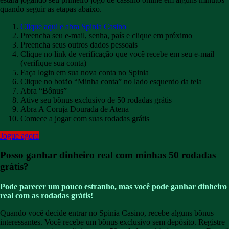
quando seguir as etapas abaixo.
Clique aqui e abra Spinia Casino
Preencha seu e-mail, senha, país e clique em próximo
Preencha seus outros dados pessoais
Clique no link de verificação que você recebe em seu e-mail
(verifique sua conta)
Faça login em sua nova conta no Spinia
Clique no botão “Minha conta” no lado esquerdo da tela
Abra “Bônus”
Ative seu bônus exclusivo de 50 rodadas grátis
Abra A Coruja Dourada de Atena
Comece a jogar com suas rodadas grátis
Jogue agora
Posso ganhar dinheiro real com minhas 50 rodadas
grátis?
Pode parecer um pouco estranho, mas você pode ganhar dinheiro
real com as rodadas grátis!
Quando você decide entrar no Spinia Casino, recebe alguns bônus
interessantes. Você recebe um bônus exclusivo sem depósito. Registre