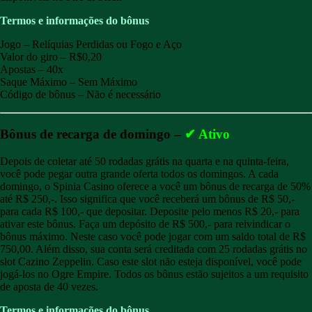
Termos e informações do bônus
Jogo – Relíquias Perdidas ou Fogo e Aço
Valor do giro – R$0,20
Apostas – 40x
Saque Máximo – Sem Máximo
Código de bônus – Não é necessário
Bônus de recarga de domingo –
✔ Ativo
Depois de coletar até 50 rodadas grátis na quarta e na quinta-feira,
você pode pegar outra grande oferta todos os domingos. A cada
domingo, o Spinia Casino oferece a você um bônus de recarga de 50%
até R$ 250,-. Isso significa que você receberá um bônus de R$ 50,-
para cada R$ 100,- que depositar. Deposite pelo menos R$ 20,- para
ativar este bônus. Faça um depósito de R$ 500,- para reivindicar o
bônus máximo. Neste caso você pode jogar com um saldo total de R$
750,00. Além disso, sua conta será creditada com 25 rodadas grátis no
slot Cazino Zeppelin. Caso este slot não esteja disponível, você pode
jogá-los no Ogre Empire. Todos os bônus estão sujeitos a um requisito
de aposta de 40 vezes.
Termos e informações do bônus