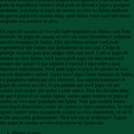
parte da experiência Spinia e você pode se divertir e jogar a qualquer
momento. Isso torna os jogos de cassino ao vivo no Spinia melhores
do que os jogos em cassinos reais, onde muitas vezes você tem mesas
ocupadas nos horários de pico.
Os jogos de cassino ao vivo são super populares na Spinia e por bons
motivos. Os jogos de cassino ao vivo são super divertidos e realmente
um dos destaques da Spinia. Eles são ótimos porque você pode
experimentar um cassino real diretamente da sua casa. Chega de
planejar ou pedir para seus amigos irem com você. Com os jogos de
cassino ao vivo Spinia, você agora pode jogar em um cassino real
sempre que quiser. O que também é especial é algo sobre o qual
falaremos mais adiante. Você pode jogar os jogos de cassino ao vivo
em seu dispositivo móvel. Agora isso é algo! Outro destaque da Spinia
é a plataforma móvel que eles oferecem. Isso suporta totalmente os
jogos de cassino ao vivo. O que permite que você jogue em um
cassino real sempre que quiser e onde estiver. Para lhe dar uma ideia
do que é possível no casino Spinia, vamos agora nomear os jogos de
casino ao vivo mais populares em Spinia. Note que existem muitos
mais jogos disponíveis e estes são apenas os mais conhecidos. Se você
quiser conferir todos os jogos de cassino ao vivo disponíveis, vá até lá
e crie uma conta gratuitamente. Você não vai se arrepender! Alguns
dos jogos de cassino ao vivo disponíveis no Spinia são:
Pôquer ao vivo