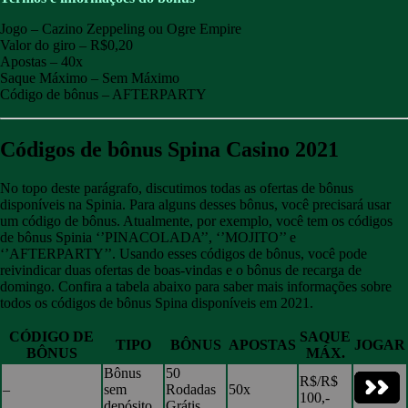
Jogo – Cazino Zeppeling ou Ogre Empire
Valor do giro – R$0,20
Apostas – 40x
Saque Máximo – Sem Máximo
Código de bônus – AFTERPARTY
Códigos de bônus Spina Casino 2021
No topo deste parágrafo, discutimos todas as ofertas de bônus
disponíveis na Spinia. Para alguns desses bônus, você precisará usar
um código de bônus. Atualmente, por exemplo, você tem os códigos
de bônus Spinia ‘’PINACOLADA’’, ‘’MOJITO’’ e
‘’AFTERPARTY’’. Usando esses códigos de bônus, você pode
reivindicar duas ofertas de boas-vindas e o bônus de recarga de
domingo. Confira a tabela abaixo para saber mais informações sobre
todos os códigos de bônus Spina disponíveis em 2021.
CÓDIGO DE
SAQUE
TIPO
BÔNUS
APOSTAS
JOGAR
BÔNUS
MÁX.
Bônus
50
R$/R$
–
sem
Rodadas
50x
100,-
depósito
Grátis