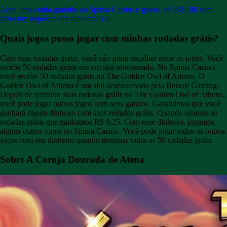
Abra uma conta gratuita no Spinia Casino e ganhe até R$ 100 sem
fazer um depósito em dinheiro real
.
Quais jogos posso jogar com minhas rodadas grátis?
Com suas rodadas grátis, você não pode escolher entre os jogos. Você
recebe 50 rodadas grátis em um slot selecionado. No Spinia Casino,
você recebe 50 rodadas grátis no The Golden Owl of Athena. O
Golden Owl of Athena é um slot desenvolvido pela Betsoft Gaming.
Depois de terminar suas rodadas grátis no The Golden Owl of Athena,
você pode jogar outros jogos com seus ganhos. Garantimos que você
ganhará algum dinheiro com suas rodadas grátis. Quando usamos as
rodadas grátis que ganhamos R$ 9,25. Com esse dinheiro, jogamos
alguns outros jogos no Spinia Casino. Você pode jogar todos os outros
jogos com seu dinheiro quando terminar todas as 50 rodadas grátis.
Sobre A Coruja Dourada de Atena