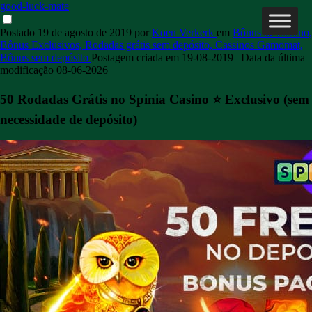
good-luck-mate
Postado
19 de agosto de 2019
por
Koen Verkerk
em
Bônus de cassino,
Bônus Exclusivos,
Rodadas grátis sem depósito,
Cassinos Gamomat,
Bônus sem depósito
Postagem criada em
19-08-2019
| Data da última
modificação
08-06-2026
50 Rodadas Grátis no Spinia Casino ⭐ Exclusivo (sem
necessidade de depósito)