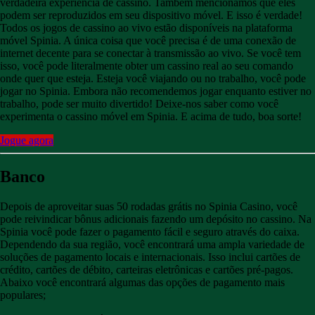
verdadeira experiência de cassino. Também mencionamos que eles
podem ser reproduzidos em seu dispositivo móvel. E isso é verdade!
Todos os jogos de cassino ao vivo estão disponíveis na plataforma
móvel Spinia. A única coisa que você precisa é de uma conexão de
internet decente para se conectar à transmissão ao vivo. Se você tem
isso, você pode literalmente obter um cassino real ao seu comando
onde quer que esteja. Esteja você viajando ou no trabalho, você pode
jogar no Spinia. Embora não recomendemos jogar enquanto estiver no
trabalho, pode ser muito divertido! Deixe-nos saber como você
experimenta o cassino móvel em Spinia. E acima de tudo, boa sorte!
Jogue agora
Banco
Depois de aproveitar suas 50 rodadas grátis no Spinia Casino, você
pode reivindicar bônus adicionais fazendo um depósito no cassino. Na
Spinia você pode fazer o pagamento fácil e seguro através do caixa.
Dependendo da sua região, você encontrará uma ampla variedade de
soluções de pagamento locais e internacionais. Isso inclui cartões de
crédito, cartões de débito, carteiras eletrônicas e cartões pré-pagos.
Abaixo você encontrará algumas das opções de pagamento mais
populares;