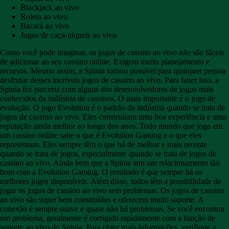
Blackjack ao vivo
Roleta ao vivo
Bacará ao vivo
Jogos de caça-níqueis ao vivo
Como você pode imaginar, os jogos de cassino ao vivo não são fáceis
de adicionar ao seu cassino online. Exigem muito planejamento e
recursos. Mesmo assim, a Spinia tornou possível para qualquer pessoa
desfrutar desses incríveis jogos de cassino ao vivo. Para fazer isso, a
Spinia fez parceria com alguns dos desenvolvedores de jogos mais
conhecidos da indústria de cassinos. O mais importante é o jogo de
evolução. O jogo Evolution é o padrão da indústria quando se trata de
jogos de cassino ao vivo. Eles construíram uma boa experiência e uma
reputação ainda melhor ao longo dos anos. Todo mundo que joga em
um cassino online sabe o que é Evolution Gaming e o que eles
representam. Eles sempre têm o que há de melhor e mais recente
quando se trata de jogos, especialmente quando se trata de jogos de
cassino ao vivo. Ainda bem que a Spinia tem um relacionamento tão
bom com a Evolution Gaming. O resultado é que sempre há os
melhores jogos disponíveis. Além disso, todos têm a possibilidade de
jogar os jogos de cassino ao vivo sem problemas. Os jogos de cassino
ao vivo são super bem construídos e oferecem muito suporte. A
conexão é sempre suave e quase não há problemas. Se você encontrar
um problema, geralmente é corrigido rapidamente com a função de
suporte ao vivo do Spinia. Para obter mais informações, verifique a