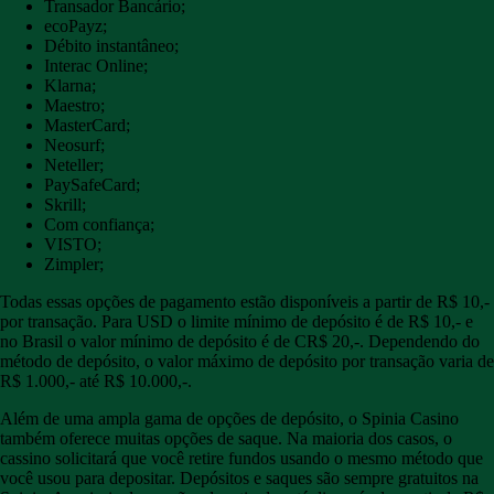
Transador Bancário;
ecoPayz;
Débito instantâneo;
Interac Online;
Klarna;
Maestro;
MasterCard;
Neosurf;
Neteller;
PaySafeCard;
Skrill;
Com confiança;
VISTO;
Zimpler;
Todas essas opções de pagamento estão disponíveis a partir de R$ 10,-
por transação. Para USD o limite mínimo de depósito é de R$ 10,- e
no Brasil o valor mínimo de depósito é de CR$ 20,-. Dependendo do
método de depósito, o valor máximo de depósito por transação varia de
R$ 1.000,- até R$ 10.000,-.
Além de uma ampla gama de opções de depósito, o Spinia Casino
também oferece muitas opções de saque. Na maioria dos casos, o
cassino solicitará que você retire fundos usando o mesmo método que
você usou para depositar. Depósitos e saques são sempre gratuitos na