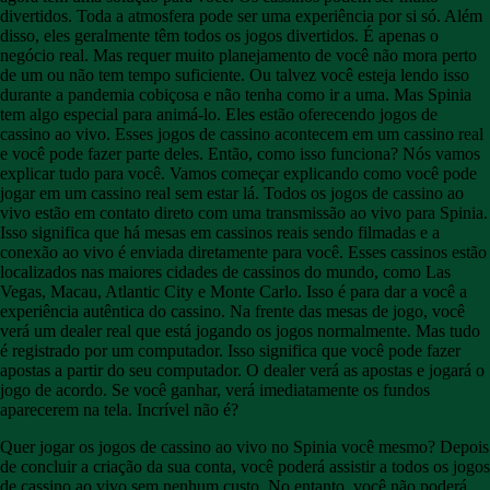
divertidos. Toda a atmosfera pode ser uma experiência por si só. Além
disso, eles geralmente têm todos os jogos divertidos. É apenas o
negócio real. Mas requer muito planejamento de você não mora perto
de um ou não tem tempo suficiente. Ou talvez você esteja lendo isso
durante a pandemia cobiçosa e não tenha como ir a uma. Mas Spinia
tem algo especial para animá-lo. Eles estão oferecendo jogos de
cassino ao vivo. Esses jogos de cassino acontecem em um cassino real
e você pode fazer parte deles. Então, como isso funciona? Nós vamos
explicar tudo para você. Vamos começar explicando como você pode
jogar em um cassino real sem estar lá. Todos os jogos de cassino ao
vivo estão em contato direto com uma transmissão ao vivo para Spinia.
Isso significa que há mesas em cassinos reais sendo filmadas e a
conexão ao vivo é enviada diretamente para você. Esses cassinos estão
localizados nas maiores cidades de cassinos do mundo, como Las
Vegas, Macau, Atlantic City e Monte Carlo. Isso é para dar a você a
experiência autêntica do cassino. Na frente das mesas de jogo, você
verá um dealer real que está jogando os jogos normalmente. Mas tudo
é registrado por um computador. Isso significa que você pode fazer
apostas a partir do seu computador. O dealer verá as apostas e jogará o
jogo de acordo. Se você ganhar, verá imediatamente os fundos
aparecerem na tela. Incrível não é?
Quer jogar os jogos de cassino ao vivo no Spinia você mesmo? Depois
de concluir a criação da sua conta, você poderá assistir a todos os jogos
de cassino ao vivo sem nenhum custo. No entanto, você não poderá