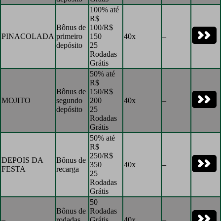
100% até
R$
Bônus de
100/R$
PINACOLADA
primeiro
150
40x
–
depósito
25
Rodadas
Grátis
50% até
R$
Bônus de
150/R$
MOJITO
segundo
200
40x
–
depósito
25
Rodadas
Grátis
50% até
R$
250/R$
DEPOIS DA
Bônus de
350
40x
–
FESTA
recarga
25
Rodadas
Grátis
50
Bônus de
Rodadas
–
rodadas
Grátis
40x
–