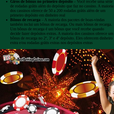
Giros de bônus no primeiro depósito
– Você recebe uma série
de rodadas grátis além do depósito que faz no cassino. A maioria
dos cassinos oferece de 50 a 200 rodadas grátis além de um
primeiro depósito em dinheiro real
Bônus de recarga
– A maioria dos pacotes de boas-vindas
também inclui um bônus de recarga. Ou mais bônus de recarga.
Um bônus de recarga é um bônus que você recebe quando
decide fazer depósitos extras. A maioria dos cassinos oferece um
bônus de recarga no 2º, 3º e 4º depósito. Eles oferecem dinheiro
extra e/ou rodadas grátis extras nos depósitos extras