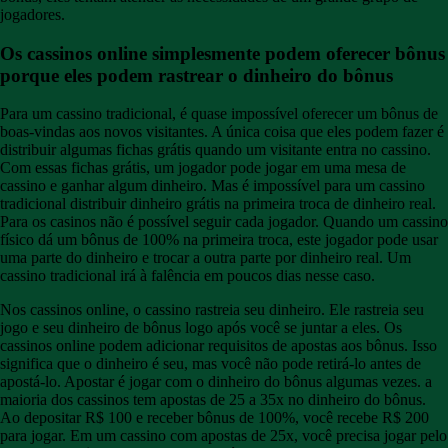
jogadores.
Os cassinos online simplesmente podem oferecer bônus
porque eles podem rastrear o dinheiro do bônus
Para um cassino tradicional, é quase impossível oferecer um bônus de
boas-vindas aos novos visitantes. A única coisa que eles podem fazer é
distribuir algumas fichas grátis quando um visitante entra no cassino.
Com essas fichas grátis, um jogador pode jogar em uma mesa de
cassino e ganhar algum dinheiro. Mas é impossível para um cassino
tradicional distribuir dinheiro grátis na primeira troca de dinheiro real.
Para os casinos não é possível seguir cada jogador. Quando um cassino
físico dá um bônus de 100% na primeira troca, este jogador pode usar
uma parte do dinheiro e trocar a outra parte por dinheiro real. Um
cassino tradicional irá à falência em poucos dias nesse caso.
Nos cassinos online, o cassino rastreia seu dinheiro. Ele rastreia seu
jogo e seu dinheiro de bônus logo após você se juntar a eles. Os
cassinos online podem adicionar requisitos de apostas aos bônus. Isso
significa que o dinheiro é seu, mas você não pode retirá-lo antes de
apostá-lo. Apostar é jogar com o dinheiro do bônus algumas vezes. a
maioria dos cassinos tem apostas de 25 a 35x no dinheiro do bônus.
Ao depositar R$ 100 e receber bônus de 100%, você recebe R$ 200
para jogar. Em um cassino com apostas de 25x, você precisa jogar pelo