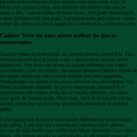
em terra nunca oferecem bônus quando você entra neles. Com os
bônus nos cassinos online, eles oferecem um motivo extra para se
juntar a eles. Com um bônus de boas-vindas, você pode simplesmente
coletar dinheiro extra para jogar. A principal razão pela qual os casinos
online dão bónus aos novos jogadores é convencê-lo a juntar-se a eles.
Casinos Tente ter uma oferta melhor do que os
concorrentes
Com um bônus de boas-vindas, os cassinos tentam convencê-lo. Eles
tentam convencê-lo a se juntar a eles e não a outros cassinos online
disponíveis. Eles oferecem bônus ou pacotes diferentes dos outros
concorrentes. Com sua equipe, eles testam diferentes bônus e depois de
um tempo acham que têm o pacote perfeito para seus jogadores.
Normalmente este pacote é um pouco diferente dos concorrentes. Um
bônus de primeiro depósito um pouco maior pode convencê-lo a
experimentar um cassino acima de um cassino diferente. Ou talvez
você goste de rodadas grátis. Nesse caso, você só se inscreve em um
cassino online que oferece uma quantidade interessante de rodadas
grátis.
Cada jogador tem desejos e necessidades diferentes de acordo com o
jogo online. É por isso que a maioria dos cassinos online oferece
pacotes de boas-vindas que contêm mais bônus diferentes. Com vários
bônus, eles tentam atender às necessidades de um grande grupo de