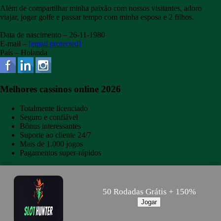
Além de compartilhar minha paixão com nossos visitantes, adoro
viajar, jogar golfe e passar tempo com minha esposa e 2 filhos.
Data de nascimento – 26-11-1980
E-mail –
[email protected]
País – Holanda
Melhores cassinos online 2026
Totalmente licenciado
Seguro e confiável
Bônus interessantes
Suporte ao cliente 24/7
Mais de 1.000 jogos
Pagamentos super-rápidos
50 Rodadas Grátis + 150%
Jogar