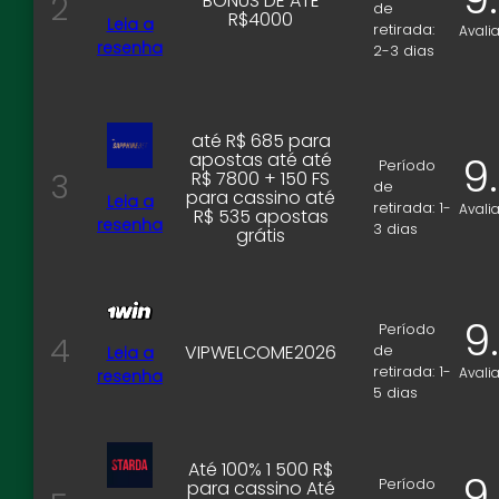
2
BÔNUS DE ATÉ
de
R$4000
Leia a
retirada:
Avali
resenha
2-3 dias
até R$ 685 para
apostas até até
9
Período
3
R$ 7800 + 150 FS
de
para cassino até
Leia a
retirada: 1-
Avali
R$ 535 apostas
resenha
3 dias
grátis
9
Período
4
VIPWELCOME2026
de
Leia a
retirada: 1-
Avali
resenha
5 dias
Até 100% 1 500 R$
9
Período
para cassino Até