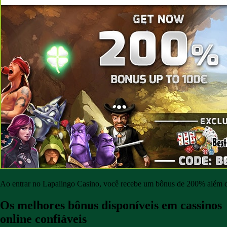
Ao entrar no Lapalingo Casino, você recebe um bônus de 200% além d
Os melhores bônus disponíveis em cassinos
online confiáveis ​​