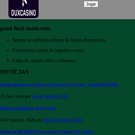
Jogar
good-luck-mate.com
Sempre as melhores ofertas de bônus disponíveis.
Comentários justos de jogadores reais.
Guias de cassino úteis e extensos.
NOTÍCIAS
Ganhe muito com os Mystery Drops no N1 Casino – Ganhe R$ 78.000
25 dias atrás
por
Koen Verkerk
506
Prêmio em dinheiro do LIV Golf
4 de maio de 2026
por
Dave Sneekes
1628
Ganhe até R$ 10.000 com seu Lucky Spin no N1 Casino