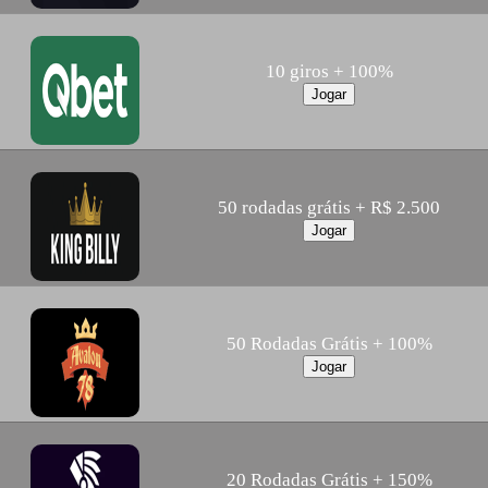
10 giros + 100%
Jogar
50 rodadas grátis + R$ 2.500
Jogar
50 Rodadas Grátis + 100%
Jogar
20 Rodadas Grátis + 150%