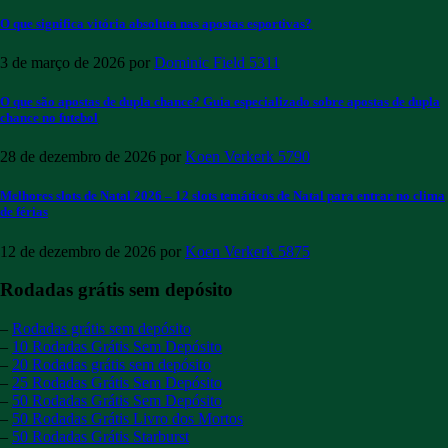
O que significa vitória absoluta nas apostas esportivas?
3 de março de 2026
por
Dominic Field
5311
O que são apostas de dupla chance? Guia especializado sobre apostas de dupla
chance no futebol
28 de dezembro de 2026
por
Koen Verkerk
5790
Melhores slots de Natal 2026 – 12 slots temáticos de Natal para entrar no clima
de férias
12 de dezembro de 2026
por
Koen Verkerk
5875
Rodadas grátis sem depósito
–
Rodadas grátis sem depósito
–
10 Rodadas Grátis Sem Depósito
–
20 Rodadas grátis sem depósito
–
25 Rodadas Grátis Sem Depósito
–
50 Rodadas Grátis Sem Depósito
–
50 Rodadas Grátis Livro dos Mortos
–
50 Rodadas Grátis Starburst