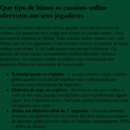
Que tipo de bônus os cassinos online
oferecem aos seus jogadores
Os cassinos online oferecem bônus quando você decide entrar no
cassino. Ao pesquisar no Google por bônus de cassino online, você
encontrará centenas de bônus. Todo cassino online oferece um certo
bônus para novos jogadores. Cada cassino oferece um pacote de boas-
vindas com bônus. E em cada casino este pacote é diferente. Os
pacotes de boas-vindas normalmente contêm diferentes bônus e
promoções. Os cassinos online escolhem uma combinação dos
seguintes bônus em seu pacote de boas-vindas
Rodadas grátis no registro
– o cassino oferece várias rodadas
grátis quando você decide registrar uma conta gratuita no
cassino (sem necessidade de depósito)
Dinheiro de jogo no registro
– Inscreva-se em um cassino e
você recebe uma quantia em dinheiro para experimentar alguns
jogos. Isso é dinheiro real e você pode ganhar dinheiro real com
ele quando tiver sorte
Bônus em dinheiro além do 1º depósito
– Faça um primeiro
depósito em dinheiro real e o cassino lhe dará uma porcentagem
de dinheiro grátis além do valor do depósito (normalmente 100%
– 400% de bônus)