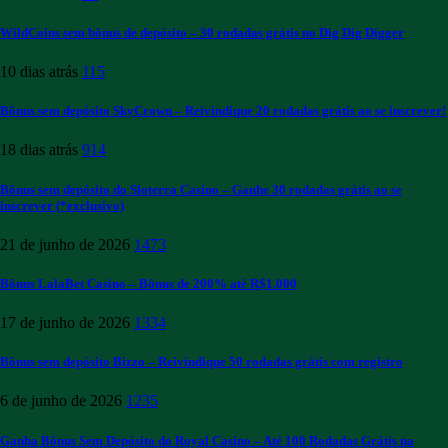
WildCoins sem bônus de depósito – 30 rodadas grátis no Dig Dig Digger
10 dias atrás
115
Bônus sem depósito SkyCrown – Reivindique 20 rodadas grátis ao se inscrever!
18 dias atrás
914
Bônus sem depósito do Sloterra Casino – Ganhe 30 rodadas grátis ao se
inscrever (*exclusivo)
21 de junho de 2026
1473
Bônus LalaBet Casino – Bônus de 200% até R$1.000
17 de junho de 2026
1334
Bônus sem depósito Bizzo – Reivindique 50 rodadas grátis com registro
6 de junho de 2026
1235
Ganha Bônus Sem Depósito do Royal Casino – Até 100 Rodadas Grátis na