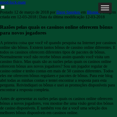
good-luck-mate
Postado
12 de março de 2018
por
Dave Sneekes
em
Blogue
Postagem
criada em
12-03-2018
| Data da última modificação
12-03-2018
Razões pelas quais os cassinos online oferecem bônus
para novos jogadores
A primeira coisa que você vê quando pesquisa na Internet por cassinos
online são bônus. Existem tantos bônus de cassino online diferentes. E
todos os cassinos oferecem diferentes tipos de pacotes de bônus.
Normalmente você não recebe bônus assim quando você visita um
cassino físico. Mas quais são as razões pelas quais os casinos online
oferecem bónus aos novos jogadores? Sou um jogador regular de
casino online e tenho contas em mais de 50 casinos diferentes. Todos
eles me oferecem bônus regulares e pacotes de bônus. Para este blog
abri todas as minhas contas e tentei encontrar a resposta para esta
pergunta. Reivindiquei os bônus e usei as promoções disponíveis para
encontrar a resposta completa.
Antes de apresentar as razões pelas quais os casinos online oferecem
bónus a novos jogadores, vou mostrar-lhe uma visão geral dos bónus
de casino disponíveis. E também vou dar a você uma seleção dos
melhores bônus disponíveis em cassinos online.