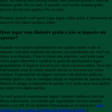
altos. Na maioria dos cassinos online, você precisa apostar o valor de
dinheiro grátis 50x ou mais. E quando você recebe rodadas grátis,
precisa apostar seus ganhos 50x ou mais.
Portanto, quando você quiser jogar jogos online grátis, é interessante se
inscrever em vários cassinos online.
Quer jogar com dinheiro grátis e não se importa em
apostar?
Quando você quiser experimentá-lo em cassinos online e não se
importar com altos requisitos de apostas, recomendamos que você use
bônus sem depósito. Com os bônus sem depósito, você pode jogar
vários jogos diferentes e verificar se gosta de determinados jogos
gratuitamente. É legal se inscrever em vários cassinos online. Você não
está fazendo nada de errado quando decide se inscrever em vários
cassinos. Experimente em alguns cassinos com dinheiro grátis ou
rodadas grátis e veja se consegue atingir os requisitos de apostas ativas.
Depois de atingir os requisitos de aposta, você pode sacar seus ganhos
(se ainda tiver algum ganho).
Se você gosta de experimentar alguns cassinos confiáveis ​​com um
bônus interessante, recomendo que experimente um dos cassinos
abaixo com R$ 10 em dinheiro virtual grátis ao se inscrever (
One
Casino é o meu casino de bónus sem depósito favorito
):