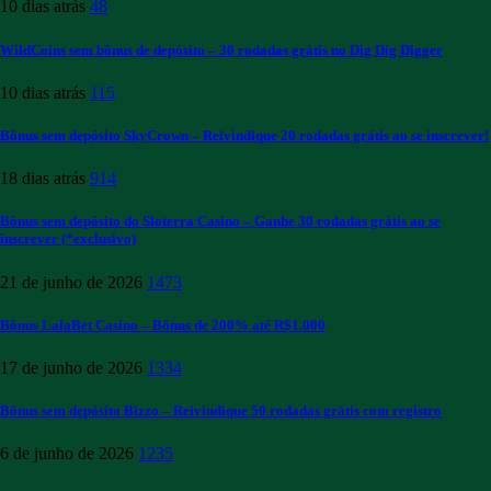
10 dias atrás
48
WildCoins sem bônus de depósito – 30 rodadas grátis no Dig Dig Digger
10 dias atrás
115
Bônus sem depósito SkyCrown – Reivindique 20 rodadas grátis ao se inscrever!
18 dias atrás
914
Bônus sem depósito do Sloterra Casino – Ganhe 30 rodadas grátis ao se
inscrever (*exclusivo)
21 de junho de 2026
1473
Bônus LalaBet Casino – Bônus de 200% até R$1.000
17 de junho de 2026
1334
Bônus sem depósito Bizzo – Reivindique 50 rodadas grátis com registro
6 de junho de 2026
1235