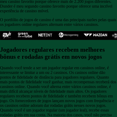
meu cassino favorito porque oferece mais de 2.200 jogos diferentes.
Dunder é meu segundo cassino favorito porque oferece uma incrível
experiência de cassino móvel.
O portfólio de jogos de cassino é uma das principais razões pelas quais
os jogadores online regulares alternam entre vários cassinos.
Jogadores regulares recebem melhores
bônus e rodadas grátis em novos jogos
Quando você tende a ser um jogador regular em cassinos online, é
interessante se limitar a um ou 2 cassinos. Os casinos online dão
pontos de fidelidade de distância para jogadores regulares. Quanto
mais pontos de fidelidade você ganhar, mais recompensas receberá dos
cassinos online. Quando você alterna entre vários cassinos online, é
mais difícil alcançar níveis de fidelidade mais altos. Os jogadores
regulares recebem pontos de fidelidade e também recebem bônus em
jogo. Os fornecedores de jogos lançam novos jogos com frequência e
os cassinos online adoram dar rodadas grátis nesses novos jogos.
Quando você é um jogador regular (um jogador leal), recebe essas
rodadas grátis em sua conta. Na maioria dos casos, você não precisa