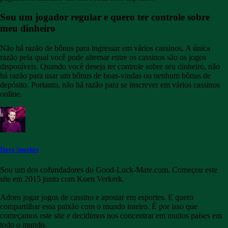
Sou um jogador regular e quero ter controle sobre
meu dinheiro
Não há razão de bônus para ingressar em vários cassinos. A única
razão pela qual você pode alternar entre os cassinos são os jogos
disponíveis. Quando você deseja ter controle sobre seu dinheiro, não
há razão para usar um bônus de boas-vindas ou nenhum bônus de
depósito. Portanto, não há razão para se inscrever em vários cassinos
online.
Dave Sneekes
Sou um dos cofundadores do Good-Luck-Mate.com. Começou este
site em 2015 junto com Koen Verkerk.
Adoro jogar jogos de cassino e apostar em esportes. E quero
compartilhar essa paixão com o mundo inteiro. É por isso que
começamos este site e decidimos nos concentrar em muitos países em
todo o mundo.