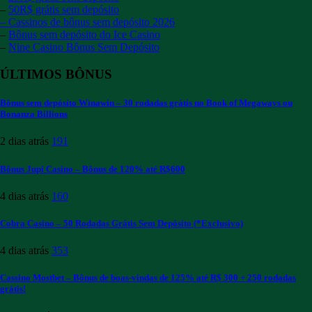
–
50R$ grátis sem depósito
– Cassinos de bônus sem depósito 2026
–
Bônus sem depósito do Ice Casino
–
Nine Casino Bônus Sem Depósito
ÚLTIMOS BÔNUS
Bônus sem depósito Winawin – 30 rodadas grátis no Book of Megaways ou
Bonanza Billions
2 dias atrás
191
Bônus Jupi Casino – Bônus de 120% até R$600
4 dias atrás
160
Cobra Casino – 50 Rodadas Grátis Sem Depósito (*Exclusivo)
4 dias atrás
353
Cassino Mostbet – Bônus de boas-vindas de 125% até R$ 300 + 250 rodadas
grátis!