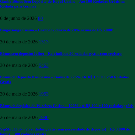
Ganha Bônus Sem Depósito do Royal Casino – Até 100 Rodadas Grátis na
Rodada para Ganhar
6 de junho de 2026
80
BingoBonga Casino – Cashback diário de 20% acima de R$ 5.000!
30 de maio de 2026
1513
Bônus sem depósito Ivibet – Reivindique 50 rodadas grátis com registro
30 de maio de 2026
5463
Bônus de Depósito Kas.casino – Bônus de 225% até R$ 1.500 + 250 Rodadas
Grátis
30 de maio de 2026
1953
Bônus de depósito do Wizebets Casino – 100% até R$ 100 + 100 rodadas grátis
26 de maio de 2026
1990
VipSlot.Club – 25 rodadas grátis (sem necessidade de depósito) + R$ 3.000 de
bônus + 300 rodadas grátis