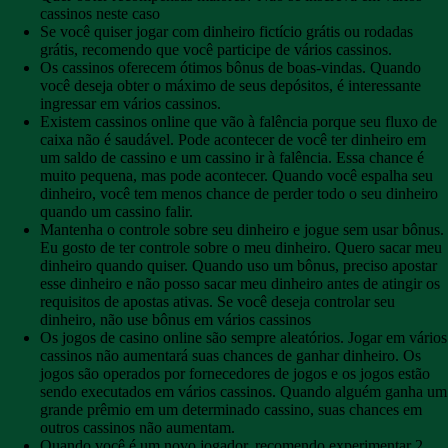
cassinos neste caso
Se você quiser jogar com dinheiro fictício grátis ou rodadas
grátis, recomendo que você participe de vários cassinos.
Os cassinos oferecem ótimos bônus de boas-vindas. Quando
você deseja obter o máximo de seus depósitos, é interessante
ingressar em vários cassinos.
Existem cassinos online que vão à falência porque seu fluxo de
caixa não é saudável. Pode acontecer de você ter dinheiro em
um saldo de cassino e um cassino ir à falência. Essa chance é
muito pequena, mas pode acontecer. Quando você espalha seu
dinheiro, você tem menos chance de perder todo o seu dinheiro
quando um cassino falir.
Mantenha o controle sobre seu dinheiro e jogue sem usar bônus.
Eu gosto de ter controle sobre o meu dinheiro. Quero sacar meu
dinheiro quando quiser. Quando uso um bônus, preciso apostar
esse dinheiro e não posso sacar meu dinheiro antes de atingir os
requisitos de apostas ativas. Se você deseja controlar seu
dinheiro, não use bônus em vários cassinos
Os jogos de casino online são sempre aleatórios. Jogar em vários
cassinos não aumentará suas chances de ganhar dinheiro. Os
jogos são operados por fornecedores de jogos e os jogos estão
sendo executados em vários cassinos. Quando alguém ganha um
grande prêmio em um determinado cassino, suas chances em
outros cassinos não aumentam.
Quando você é um novo jogador, recomendo experimentar 2