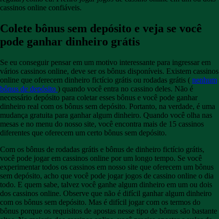
cassinos online confiáveis.
Colete bônus sem depósito e veja se você
pode ganhar dinheiro grátis
Se eu conseguir pensar em um motivo interessante para ingressar em
vários cassinos online, deve ser os bônus disponíveis. Existem cassinos
online que oferecem dinheiro fictício grátis ou rodadas grátis (
nenhum
bônus de depósito
) quando você entra no cassino deles. Não é
necessário depósito para coletar esses bônus e você pode ganhar
dinheiro real com os bônus sem depósito. Portanto, na verdade, é uma
mudança gratuita para ganhar algum dinheiro. Quando você olha nas
mesas e no menu do nosso site, você encontra mais de 15 cassinos
diferentes que oferecem um certo bônus sem depósito.
Com os bônus de rodadas grátis e bônus de dinheiro fictício grátis,
você pode jogar em cassinos online por um longo tempo. Se você
experimentar todos os cassinos em nosso site que oferecem um bônus
sem depósito, acho que você pode jogar jogos de cassino online o dia
todo. E quem sabe, talvez você ganhe algum dinheiro em um ou dois
dos cassinos online. Observe que não é difícil ganhar algum dinheiro
com os bônus sem depósito. Mas é difícil jogar com os termos do
bônus porque os requisitos de apostas nesse tipo de bônus são bastante