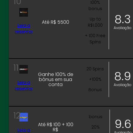
10
100%
bonus
8.3
Up to
Até R$ 5500
R$1.000
Leia a
Avaliação
resenha
+ 100 Free
Spins
11
20 Spins
8.9
Ganhe 100% de
bônus em sua
+100%
Leia a
conta
Avaliação
resenha
Bonus
12
bonus
9.6
Até R$ 100 + 100
20%
R$
Leia a
Avaliação