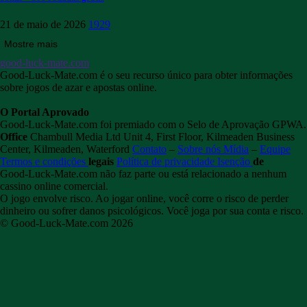
21 de maio de 2026
1929
Mostre mais
good-luck-mate.com
Good-Luck-Mate.com é o seu recurso único para obter informações
sobre jogos de azar e apostas online.
O Portal Aprovado
Good-Luck-Mate.com foi premiado com o Selo de Aprovação GPWA.
Office
Chambull Media Ltd
Unit 4, First Floor,
Kilmeaden Business
Center,
Kilmeaden,
Waterford
Contato
–
Sobre nós
Mídia
–
Equipe
Termos e condições
legais
Política de privacidade
Isenção
de
responsabilidade Jogo responsável Jogo
Good-Luck-Mate.com não faz parte ou está relacionado a nenhum
responsável
Como evitar o
vício
cassino online comercial.
O jogo envolve risco.
Ao jogar online, você corre o risco de perder
dinheiro ou sofrer danos psicológicos.
Você joga por sua conta e risco.
© Good-Luck-Mate.com 2026