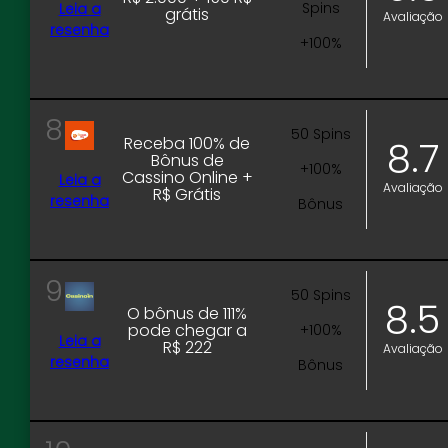
Spins
Leia a
grátis
Avaliação
resenha
+100%
8
50 Spins
Receba 100% de
8.7
Bônus de
+100%
Cassino Online +
Leia a
Avaliação
R$ Grátis
resenha
Bônus
9
50 Spins
8.5
O bônus de 111%
pode chegar a
+100%
Leia a
R$ 222
Avaliação
resenha
Bônus