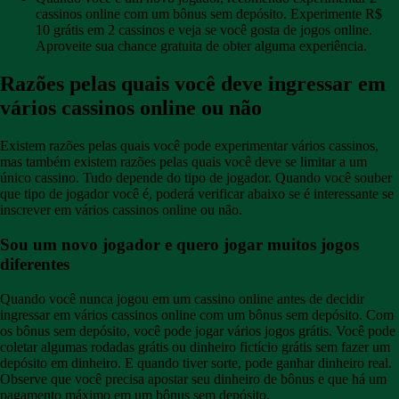
cassinos online com um bônus sem depósito. Experimente R$
10 grátis em 2 cassinos e veja se você gosta de jogos online.
Aproveite sua chance gratuita de obter alguma experiência.
Razões pelas quais você deve ingressar em
vários cassinos online ou não
Existem razões pelas quais você pode experimentar vários cassinos,
mas também existem razões pelas quais você deve se limitar a um
único cassino. Tudo depende do tipo de jogador. Quando você souber
que tipo de jogador você é, poderá verificar abaixo se é interessante se
inscrever em vários cassinos online ou não.
Sou um novo jogador e quero jogar muitos jogos
diferentes
Quando você nunca jogou em um cassino online antes de decidir
ingressar em vários cassinos online com um bônus sem depósito. Com
os bônus sem depósito, você pode jogar vários jogos grátis. Você pode
coletar algumas rodadas grátis ou dinheiro fictício grátis sem fazer um
depósito em dinheiro. E quando tiver sorte, pode ganhar dinheiro real.
Observe que você precisa apostar seu dinheiro de bônus e que há um
pagamento máximo em um bônus sem depósito.