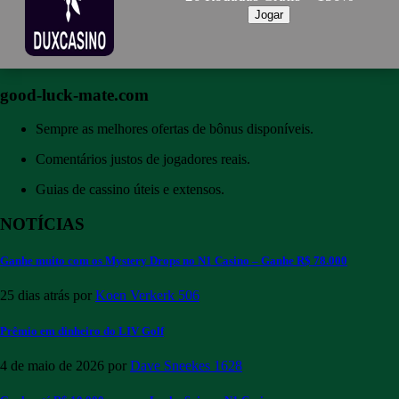
Jogar
good-luck-mate.com
Sempre as melhores ofertas de bônus disponíveis.
Comentários justos de jogadores reais.
Guias de cassino úteis e extensos.
NOTÍCIAS
Ganhe muito com os Mystery Drops no N1 Casino – Ganhe R$ 78.000
25 dias atrás
por
Koen Verkerk
506
Prêmio em dinheiro do LIV Golf
4 de maio de 2026
por
Dave Sneekes
1628