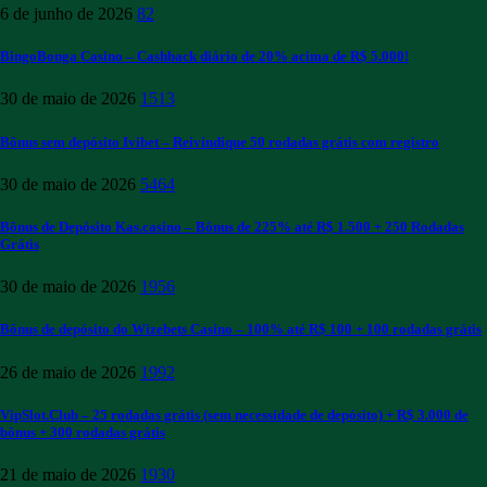
6 de junho de 2026
82
BingoBonga Casino – Cashback diário de 20% acima de R$ 5.000!
30 de maio de 2026
1513
Bônus sem depósito Ivibet – Reivindique 50 rodadas grátis com registro
30 de maio de 2026
5464
Bônus de Depósito Kas.casino – Bônus de 225% até R$ 1.500 + 250 Rodadas
Grátis
30 de maio de 2026
1956
Bônus de depósito do Wizebets Casino – 100% até R$ 100 + 100 rodadas grátis
26 de maio de 2026
1992
VipSlot.Club – 25 rodadas grátis (sem necessidade de depósito) + R$ 3.000 de
bônus + 300 rodadas grátis
21 de maio de 2026
1930