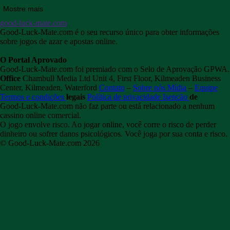
Mostre mais
good-luck-mate.com
Good-Luck-Mate.com é o seu recurso único para obter informações
sobre jogos de azar e apostas online.
O Portal Aprovado
Good-Luck-Mate.com foi premiado com o Selo de Aprovação GPWA.
Office
Chambull Media Ltd
Unit 4, First Floor,
Kilmeaden Business
Center,
Kilmeaden,
Waterford
Contato
–
Sobre nós
Mídia
–
Equipe
Termos e condições
legais
Política de privacidade
Isenção
de
responsabilidade Jogo responsável Jogo
Good-Luck-Mate.com não faz parte ou está relacionado a nenhum
responsável
Como evitar o
vício
cassino online comercial.
O jogo envolve risco.
Ao jogar online, você corre o risco de perder
dinheiro ou sofrer danos psicológicos.
Você joga por sua conta e risco.
© Good-Luck-Mate.com 2026