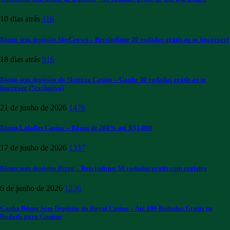
10 dias atrás
116
Bônus sem depósito SkyCrown – Reivindique 20 rodadas grátis ao se inscrever!
18 dias atrás
916
Bônus sem depósito do Sloterra Casino – Ganhe 30 rodadas grátis ao se
inscrever (*exclusivo)
21 de junho de 2026
1476
Bônus LalaBet Casino – Bônus de 200% até R$1.000
17 de junho de 2026
1337
Bônus sem depósito Bizzo – Reivindique 50 rodadas grátis com registro
6 de junho de 2026
1236
Ganha Bônus Sem Depósito do Royal Casino – Até 100 Rodadas Grátis na
Rodada para Ganhar