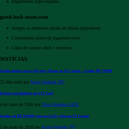
Pagamentos super-rápidos
good-luck-mate.com
Sempre as melhores ofertas de bônus disponíveis.
Comentários justos de jogadores reais.
Guias de cassino úteis e extensos.
NOTÍCIAS
Ganhe muito com os Mystery Drops no N1 Casino – Ganhe R$ 78.000
25 dias atrás
por
Koen Verkerk
507
Prêmio em dinheiro do LIV Golf
4 de maio de 2026
por
Dave Sneekes
1629
Ganhe até R$ 10.000 com seu Lucky Spin no N1 Casino
3 de maio de 2026
por
Koen Verkerk
797