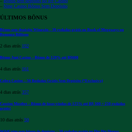
–
Bônus sem depósito do Ice Casino
–
Nine Casino Bônus Sem Depósito
ÚLTIMOS BÔNUS
Bônus sem depósito Winawin – 30 rodadas grátis no Book of Megaways ou
Bonanza Billions
2 dias atrás
192
Bônus Jupi Casino – Bônus de 120% até R$600
4 dias atrás
161
Cobra Casino – 50 Rodadas Grátis Sem Depósito (*Exclusivo)
4 dias atrás
357
Cassino Mostbet – Bônus de boas-vindas de 125% até R$ 300 + 250 rodadas
grátis!
10 dias atrás
50
WildCoins sem bônus de depósito – 30 rodadas grátis no Dig Dig Digger