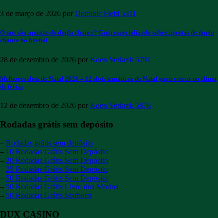
3 de março de 2026
por
Dominic Field
5311
O que são apostas de dupla chance? Guia especializado sobre apostas de dupla
chance no futebol
28 de dezembro de 2026
por
Koen Verkerk
5791
Melhores slots de Natal 2026 – 12 slots temáticos de Natal para entrar no clima
de férias
12 de dezembro de 2026
por
Koen Verkerk
5876
Rodadas grátis sem depósito
–
Rodadas grátis sem depósito
–
10 Rodadas Grátis Sem Depósito
–
20 Rodadas Grátis Sem Depósito
–
25 Rodadas Grátis Sem Depósito
–
50 Rodadas Grátis Sem Depósito
–
50 Rodadas Grátis Livro dos Mortos
–
50 Rodadas Grátis Starburst
DUX CASINO