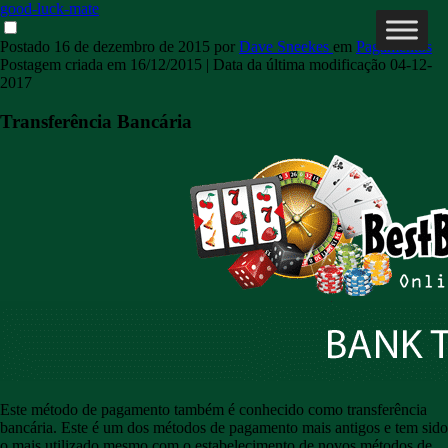
good-luck-mate
Postado
16 de dezembro de 2015
por
Dave Sneekes
em
Pagamentos
Postagem criada em
16/12/2015
| Data da última modificação
04-12-
2017
Transferência Bancária
Este método de pagamento também é conhecido como transferência
bancária. Este é um dos métodos de pagamento mais antigos e tem sido
o mais utilizado mesmo com o estabelecimento de novos métodos de