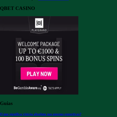
QBET CASINO
Guias
O que significa vitória absoluta nas apostas esportivas?