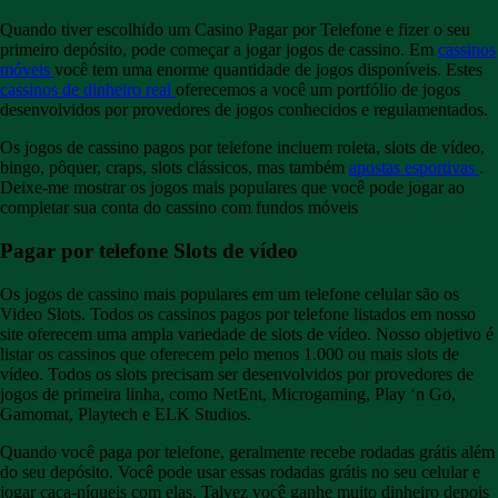
Quando tiver escolhido um Casino Pagar por Telefone e fizer o seu
primeiro depósito, pode começar a jogar jogos de cassino. Em
cassinos
móveis
você tem uma enorme quantidade de jogos disponíveis. Estes
cassinos de dinheiro real
oferecemos a você um portfólio de jogos
desenvolvidos por provedores de jogos conhecidos e regulamentados.
Os jogos de cassino pagos por telefone incluem roleta, slots de vídeo,
bingo, pôquer, craps, slots clássicos, mas também
apostas esportivas
.
Deixe-me mostrar os jogos mais populares que você pode jogar ao
completar sua conta do cassino com fundos móveis
Pagar por telefone Slots de vídeo
Os jogos de cassino mais populares em um telefone celular são os
Video Slots. Todos os cassinos pagos por telefone listados em nosso
site oferecem uma ampla variedade de slots de vídeo. Nosso objetivo é
listar os cassinos que oferecem pelo menos 1.000 ou mais slots de
vídeo. Todos os slots precisam ser desenvolvidos por provedores de
jogos de primeira linha, como NetEnt, Microgaming, Play ‘n Go,
Gamomat, Playtech e ELK Studios.
Quando você paga por telefone, geralmente recebe rodadas grátis além
do seu depósito. Você pode usar essas rodadas grátis no seu celular e
jogar caça-níqueis com elas. Talvez você ganhe muito dinheiro depois