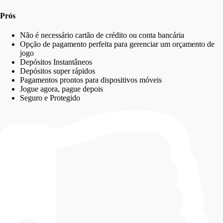
Prós
Não é necessário cartão de crédito ou conta bancária
Opção de pagamento perfeita para gerenciar um orçamento de
jogo
Depósitos Instantâneos
Depósitos super rápidos
Pagamentos prontos para dispositivos móveis
Jogue agora, pague depois
Seguro e Protegido