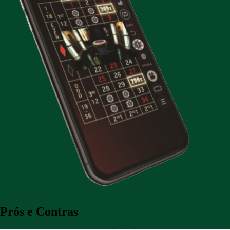
Prós e Contras