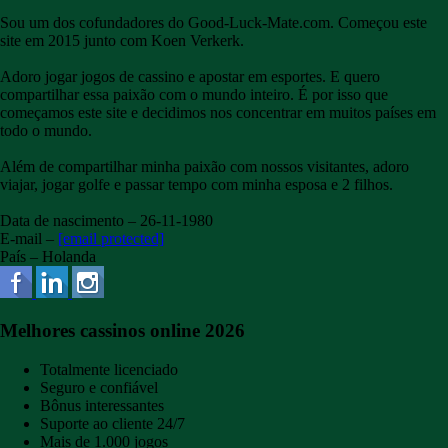
Sou um dos cofundadores do Good-Luck-Mate.com. Começou este
site em 2015 junto com Koen Verkerk.
Adoro jogar jogos de cassino e apostar em esportes. E quero
compartilhar essa paixão com o mundo inteiro. É por isso que
começamos este site e decidimos nos concentrar em muitos países em
todo o mundo.
Além de compartilhar minha paixão com nossos visitantes, adoro
viajar, jogar golfe e passar tempo com minha esposa e 2 filhos.
Data de nascimento – 26-11-1980
E-mail –
[email protected]
País – Holanda
Melhores cassinos online 2026
Totalmente licenciado
Seguro e confiável
Bônus interessantes
Suporte ao cliente 24/7
Mais de 1.000 jogos