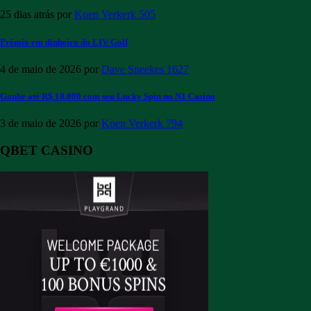
25 dias atrás
por
Koen Verkerk
505
Prêmio em dinheiro do LIV Golf
4 de maio de 2026
por
Dave Sneekes
1627
Ganhe até R$ 10.000 com seu Lucky Spin no N1 Casino
3 de maio de 2026
por
Koen Verkerk
794
QBET CASINO