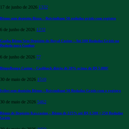
17 de junho de 2026
1332
Bônus sem depósito Bizzo – Reivindique 50 rodadas grátis com registro
6 de junho de 2026
1232
Ganha Bônus Sem Depósito do Royal Casino – Até 100 Rodadas Grátis na
Rodada para Ganhar
6 de junho de 2026
77
BingoBonga Casino – Cashback diário de 20% acima de R$ 5.000!
30 de maio de 2026
1510
Ivibet sem depósito Bônus – Reivindique 50 Rodadas Grátis com o registro
30 de maio de 2026
5462
Bônus de Depósito Kas.casino – Bônus de 225% até R$ 1.500 + 250 Rodadas
Grátis