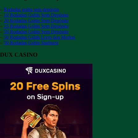
–
Rodadas grátis sem depósito
–
10 Rodadas Grátis Sem Depósito
–
20 Rodadas Grátis Sem Depósito
–
25 Rodadas Grátis Sem Depósito
–
50 Rodadas Grátis Sem Depósito
–
50 Rodadas Grátis Livro dos Mortos
–
50 Rodadas Grátis Starburst
DUX CASINO