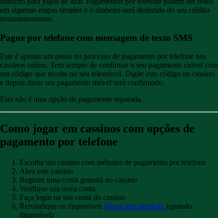
dinheiro para jogos de azar. Pagamentos por telefone podem ser feitos
em algumas etapas simples e o dinheiro será deduzido do seu crédito
instantaneamente.
Pague por telefone com mensagem de texto SMS
Este é apenas um passo no processo de pagamento por telefone nos
cassinos online. Tem sempre de confirmar o seu pagamento móvel com
um código que recebe no seu telemóvel. Digite este código no cassino
e depois disso seu pagamento móvel será confirmado.
Esta não é uma opção de pagamento separada.
Como jogar em cassinos com opções de
pagamento por telefone
Escolha um cassino com métodos de pagamento por telefone
Abra este cassino
Registre uma conta gratuita no cassino
Verifique sua nova conta
Faça login na sua conta do cassino
Reivindique os disponíveis
bônus sem depósito
(quando
disponível)