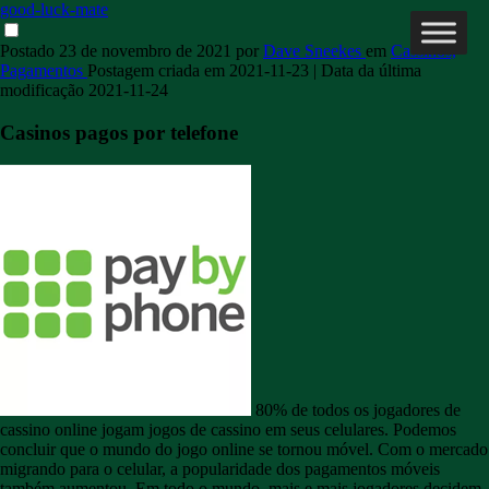
good-luck-mate
Postado
23 de novembro de 2021
por
Dave Sneekes
em
Cassinos,
Pagamentos
Postagem criada em
2021-11-23
| Data da última
modificação
2021-11-24
Casinos pagos por telefone
80% de todos os jogadores de
cassino online jogam jogos de cassino em seus celulares. Podemos
concluir que o mundo do jogo online se tornou móvel. Com o mercado
migrando para o celular, a popularidade dos pagamentos móveis
também aumentou. Em todo o mundo, mais e mais jogadores decidem