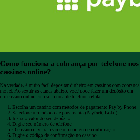
Como funciona a cobrança por telefone nos
cassinos online?
Na verdade, é muito fácil depositar dinheiro em cassinos com cobrança
móvel. Ao seguir as etapas abaixo, você pode fazer um depósito em
um cassino online com sua conta de telefone celular:
Escolha um cassino com métodos de pagamento Pay by Phone
Selecione um método de pagamento (Payforit, Boku)
Insira o valor do seu depósito
Digite seu número de telefone
O cassino enviará a você um código de confirmação
Digite o código de confirmação no cassino