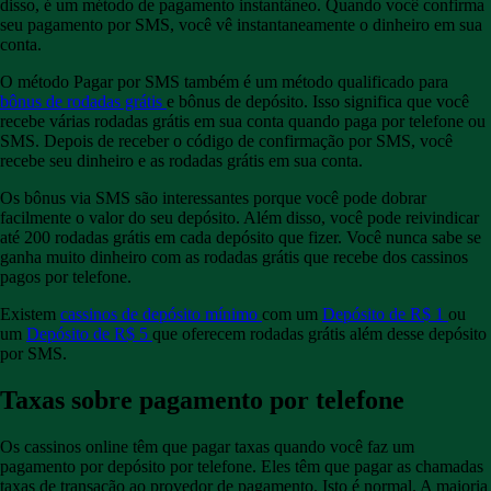
disso, é um método de pagamento instantâneo. Quando você confirma
seu pagamento por SMS, você vê instantaneamente o dinheiro em sua
conta.
O método Pagar por SMS também é um método qualificado para
bônus de rodadas grátis
e bônus de depósito. Isso significa que você
recebe várias rodadas grátis em sua conta quando paga por telefone ou
SMS. Depois de receber o código de confirmação por SMS, você
recebe seu dinheiro e as rodadas grátis em sua conta.
Os bônus via SMS são interessantes porque você pode dobrar
facilmente o valor do seu depósito. Além disso, você pode reivindicar
até 200 rodadas grátis em cada depósito que fizer. Você nunca sabe se
ganha muito dinheiro com as rodadas grátis que recebe dos cassinos
pagos por telefone.
Existem
cassinos de depósito mínimo
com um
Depósito de R$ 1
ou
um
Depósito de R$ 5
que oferecem rodadas grátis além desse depósito
por SMS.
Taxas sobre pagamento por telefone
Os cassinos online têm que pagar taxas quando você faz um
pagamento por depósito por telefone. Eles têm que pagar as chamadas
taxas de transação ao provedor de pagamento. Isto é normal. A maioria