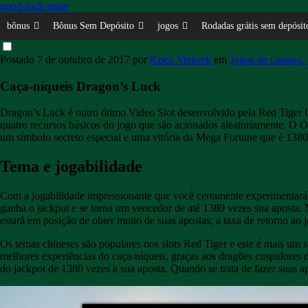
good-luck-mate
bônus
Bônus Sem Depósito
jogos
Rodadas grátis sem depósit
Postado
7 de outubro de 2017
por
Koen Verkerk
em
Jogos de cassino,
Caça-níqueis Dragon’s Luck
Dragon’s Luck é outro ótimo Video Slot desenvolvido pela Red Tiger 
quatro recursos básicos do jogo que são acionados aleatoriamente. O 
um símbolo secreto especial e uma vitória da Mega Fortune que é 1380 
Tema e jogabilidade
Com a jogabilidade impressionante que você certamente experimentará 
ganha o jackpot e se torna um vencedor de até 1380 vezes sua aposta. 
estará em posição de obter muito de suas apostas; a taxa de retorno ao
Os temas chineses são populares nos slots Red Tiger e este é mais um 
melhores experiências do caça-níqueis, graças aos dragões cuspidores 
do jackpot de 1380 vezes a sua aposta. Quando se trata de fazer suas 