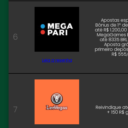
Apostas esp
Bônus de 1º d
até R$ 1.200,00
6
MegaGames 
até 8335 BRL 
Aposta grá
primeiro depós
R$ 555
Leia a resenha
7
Reivindique at
+ 150 R$ g