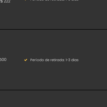
R$ 222
5500
Período de retirada: 1-3 dias