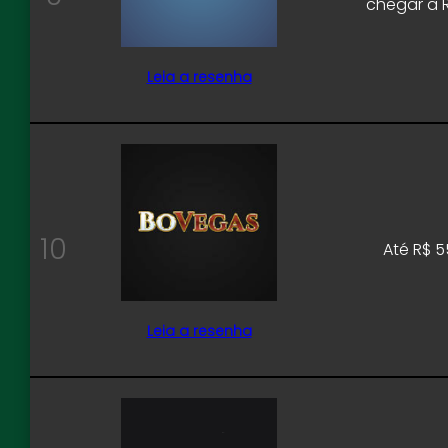
chegar a 
Leia a resenha
10
Até R$ 
Leia a resenha