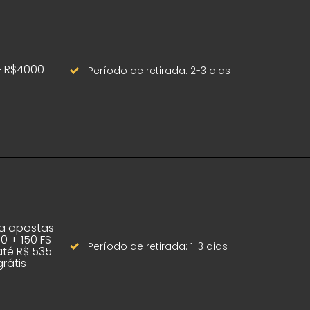
É R$4000
Período de retirada: 2-3 dias
ra apostas
0 + 150 FS
Período de retirada: 1-3 dias
até R$ 535
rátis