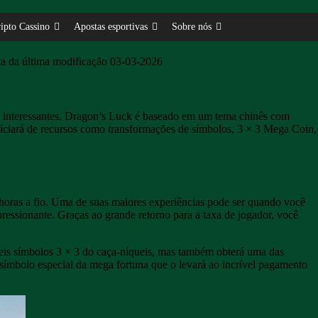
ipto Cassino
Apostas esportivas
Sobre nós
ta da última modificação
03-03-2026
s interessantes. Dragon’s Luck é baseado em um tema chinês com
ficiará de recursos como transformações de símbolos, 3 × 3 Mega Coin,
horas a fio. Uma de suas maiores experiências pode ser quando você
essionante. Graças ao grande retorno para a taxa de jogador, você
veis símbolos 3 × 3 do caça-níqueis, mas também obterá uma das
 símbolo especial da mega fortuna que o levará ao incrível pagamento