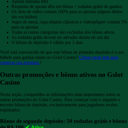
Aposta máxima R$1
Requisito de aposta 40x em bônus + rodadas grátis de ganhos
Os slots de vídeo contam 100% para as apostas (alguns títulos
são excluídos)
Jogos de mesa, caça-níqueis clássicos e videopôquer contam 5%
para as apostas
Todas as outras categorias são excluídas dos bônus ativos
As rodadas grátis devem ser ativadas dentro de um dia
O bônus de depósito é válido por 5 dias
Você está convencido de que este bônus de primeiro depósito é o seu
bilhete para ganhar muito no Gslot Casino?
Clique neste link para
começar sua aventura
!
Outras promoções e bônus ativos no Gslot
Casino
Nesta seção, compartilho as informações mais importantes sobre as
outras promoções do Gslot Casino. Para começar com o segundo e
terceiro bônus de depósito, exclusivamente para jogadores recém-
registrados.
Bônus de segundo depósito: 50 rodadas grátis e bônus
de R$ 100
✔ Ativo