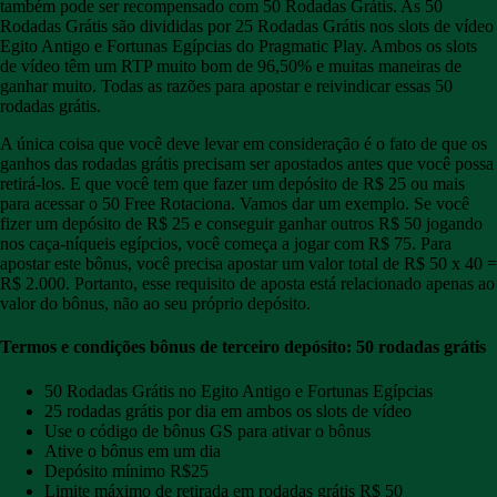
também pode ser recompensado com 50 Rodadas Grátis. As 50
Rodadas Grátis são divididas por 25 Rodadas Grátis nos slots de vídeo
Egito Antigo e Fortunas Egípcias do Pragmatic Play. Ambos os slots
de vídeo têm um RTP muito bom de 96,50% e muitas maneiras de
ganhar muito. Todas as razões para apostar e reivindicar essas 50
rodadas grátis.
A única coisa que você deve levar em consideração é o fato de que os
ganhos das rodadas grátis precisam ser apostados antes que você possa
retirá-los. E que você tem que fazer um depósito de R$ 25 ou mais
para acessar o 50 Free Rotaciona. Vamos dar um exemplo. Se você
fizer um depósito de R$ 25 e conseguir ganhar outros R$ 50 jogando
nos caça-níqueis egípcios, você começa a jogar com R$ 75. Para
apostar este bônus, você precisa apostar um valor total de R$ 50 x 40 =
R$ 2.000. Portanto, esse requisito de aposta está relacionado apenas ao
valor do bônus, não ao seu próprio depósito.
Termos e condições bônus de terceiro depósito: 50 rodadas grátis
50 Rodadas Grátis no Egito Antigo e Fortunas Egípcias
25 rodadas grátis por dia em ambos os slots de vídeo
Use o código de bônus GS para ativar o bônus
Ative o bônus em um dia
Depósito mínimo R$25
Limite máximo de retirada em rodadas grátis R$ 50