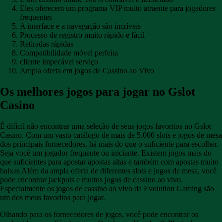
Eles oferecem um programa VIP muito atraente para jogadores
frequentes
A interface e a navegação são incríveis
Processo de registro muito rápido e fácil
Retiradas rápidas
Compatibilidade móvel perfeita
cliente impecável serviço
Ampla oferta em jogos de Cassino ao Vivo
Os melhores jogos para jogar no Gslot
Casino
É difícil não encontrar uma seleção de seus jogos favoritos no Gslot
Casino. Com um vasto catálogo de mais de 5.000 slots e jogos de mesa
dos principais fornecedores, há mais do que o suficiente para escolher.
Seja você um jogador frequente ou iniciante. Existem jogos mais do
que suficientes para apostar apostas altas e também com apostas muito
baixas Além da ampla oferta de diferentes slots e jogos de mesa, você
pode encontrar jackpots e muitos jogos de cassino ao vivo.
Especialmente os jogos de cassino ao vivo da Evolution Gaming são
um dos meus favoritos para jogar.
Olhando para os fornecedores de jogos, você pode encontrar os