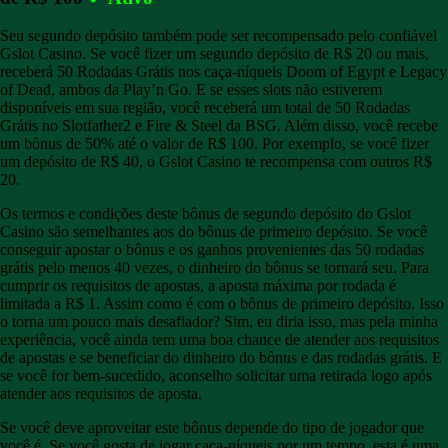
Seu segundo depósito também pode ser recompensado pelo confiável
Gslot Casino. Se você fizer um segundo depósito de R$ 20 ou mais,
receberá 50 Rodadas Grátis nos caça-níqueis Doom of Egypt e Legacy
of Dead, ambos da Play’n Go. E se esses slots não estiverem
disponíveis em sua região, você receberá um total de 50 Rodadas
Grátis no Slotfather2 e Fire & Steel da BSG. Além disso, você recebe
um bônus de 50% até o valor de R$ 100. Por exemplo, se você fizer
um depósito de R$ 40, o Gslot Casino te recompensa com outros R$
20.
Os termos e condições deste bônus de segundo depósito do Gslot
Casino são semelhantes aos do bônus de primeiro depósito. Se você
conseguir apostar o bônus e os ganhos provenientes das 50 rodadas
grátis pelo menos 40 vezes, o dinheiro do bônus se tornará seu. Para
cumprir os requisitos de apostas, a aposta máxima por rodada é
limitada a R$ 1. Assim como é com o bônus de primeiro depósito. Isso
o torna um pouco mais desafiador? Sim, eu diria isso, mas pela minha
experiência, você ainda tem uma boa chance de atender aos requisitos
de apostas e se beneficiar do dinheiro do bônus e das rodadas grátis. E
se você for bem-sucedido, aconselho solicitar uma retirada logo após
atender aos requisitos de aposta.
Se você deve aproveitar este bônus depende do tipo de jogador que
você é. Se você gosta de jogar caça-níqueis por um tempo, esta é uma