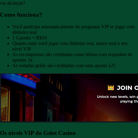
vai alcançar?
Como funciona?
Você participa automaticamente do programa VIP se jogar com
dinheiro real
1 Gponto = R$10
Quanto mais você jogar com dinheiro real, maior será o seu
nível VIP
As recompensas são creditadas como bônus com requisitos de
apostas 3x
As rodadas grátis são creditadas com uma aposta x25
Os níveis VIP do Gslot Casino