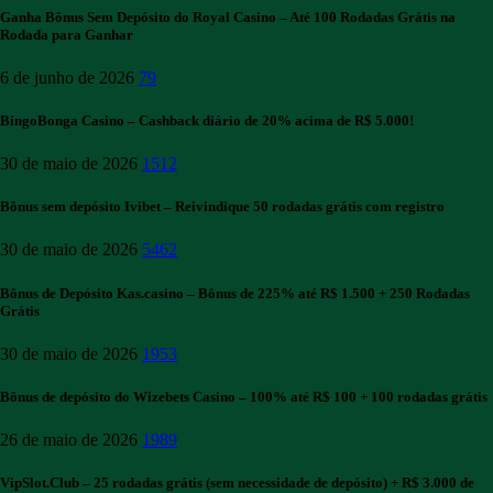
Ganha Bônus Sem Depósito do Royal Casino – Até 100 Rodadas Grátis na
Rodada para Ganhar
6 de junho de 2026
79
BingoBonga Casino – Cashback diário de 20% acima de R$ 5.000!
30 de maio de 2026
1512
Bônus sem depósito Ivibet – Reivindique 50 rodadas grátis com registro
30 de maio de 2026
5462
Bônus de Depósito Kas.casino – Bônus de 225% até R$ 1.500 + 250 Rodadas
Grátis
30 de maio de 2026
1953
Bônus de depósito do Wizebets Casino – 100% até R$ 100 + 100 rodadas grátis
26 de maio de 2026
1989
VipSlot.Club – 25 rodadas grátis (sem necessidade de depósito) + R$ 3.000 de