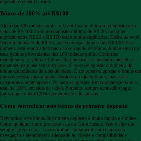
depósito do Gslot Casino.
Bônus de 100% até R$100
Além das 100 rodadas grátis, o Gslot Casino dobra seu depósito até o
valor de R$ 100. Com um depósito mínimo de R$ 20, qualquer
depósito entre R$ 20 e R$ 100 estão sendo duplicados. Então, se você
fizer um depósito de R$ 50, você começa a jogar com R$ 100. Este
dinheiro está sendo adicionado ao seu saldo de bônus. Juntamente com
seus ganhos provenientes das 100 rodadas grátis. Conforme
mencionado, o saldo de bônus ativo precisa ser apostado antes de se
tornar seu para uso sem restrições. É possível apostar o dinheiro do
bônus em milhares de slots de vídeo. É até possível apostar o bônus em
jogos de mesa, caça-níqueis clássicos ou videopôquer, mas essas
categorias contam apenas 5% para as apostas. Em comparação com o
total de 100% em slots de vídeo. Portanto, sempre aconselho jogar
jogos que contem 100% dos requisitos de apostas.
Como reivindicar este bônus de primeiro depósito
Reivindicar este bônus de primeiro depósito é muito rápido e simples.
Como qualquer outro processo está no Gslot Casino. Isso é algo que
sempre aprecio nos cassinos online. Juntamente com clareza na
navegação e atendimento adequado ao cliente e compatibilidade
móvel. Portanto, se você deseja reivindicar esse bônus, basta seguir as