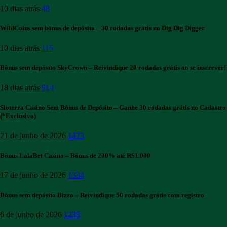
10 dias atrás
48
WildCoins sem bônus de depósito – 30 rodadas grátis no Dig Dig Digger
10 dias atrás
115
Bônus sem depósito SkyCrown – Reivindique 20 rodadas grátis ao se inscrever!
18 dias atrás
914
Sloterra Casino Sem Bônus de Depósito – Ganhe 30 rodadas grátis no Cadastro
(*Exclusivo)
21 de junho de 2026
1473
Bônus LalaBet Casino – Bônus de 200% até R$1.000
17 de junho de 2026
1334
Bônus sem depósito Bizzo – Reivindique 50 rodadas grátis com registro
6 de junho de 2026
1235