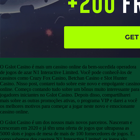
O Gslot Casino é mais um cassino online da bem-sucedida operadora
de jogos de azar N1 Interactive Limited. Você pode conhecê-los de
cassinos como Crazy Fox Casino, Betchan Casino e Slot Hunter
Casino. Nisso post, contarei tudo sobre este novo e empolgante cassino
online. Começo contando tudo sobre um bônus muito interessante para
jogadores iniciantes no Gslot Casino. Depois disso, compartilharei
mais sobre as outras promoções ativas, o programa VIP e darei a você
os melhores motivos para começar a jogar neste novo e emocionante
cassino online.
O Gslot Casino é um dos nossos mais novos parceiros. Nasceram e
cresceram em 2020 e já têm uma oferta de jogos que ultrapassa as
5000 slots e jogos de mesa de mais de 100 fornecedores de jogos. E,
como sabemos dos cassinos N1 Interactive Limited, os jogos são