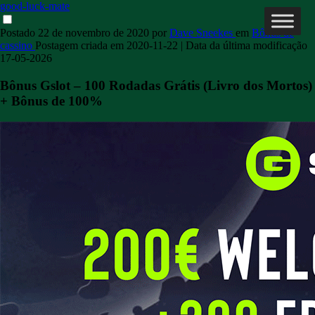
good-luck-mate
Postado
22 de novembro de 2020
por
Dave Sneekes
em
Bônus de
cassino
Postagem criada em
2020-11-22
| Data da última modificação
17-05-2026
Bônus Gslot – 100 Rodadas Grátis (Livro dos Mortos)
+ Bônus de 100%