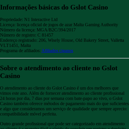
Informações básicas do Gslot Casino
Propriedade: N1 Interactive Ltd
Licença: licença oficial de jogos de azar Malta Gaming Authority
Número da licença: MGA/B2C/394/2017
Número de registro: C 81457
Endereço registrado: 206, Wisely House, Old Bakery Street, Valletta
VLT1451, Malta
Programa de afiliados:
Afiliados ciganos
Sobre o atendimento ao cliente no Gslot
Casino
O atendimento ao cliente do Gslot Casino é um dos melhores que
vimos este ano. Além de fornecer atendimento ao cliente profissional
24 horas por dia, 7 dias por semana com bate-papo ao vivo, o Gslot
Casino também oferece métodos de pagamento mais do que suficientes
e algo que consideramos um serviço de qualidade que sempre aprecio:
compatibilidade móvel perfeita.
Outro grande profissional que pode ser categorizado em atendimento
ao cliente é a maneira fácil e rápida de concluir um registro e depósito.