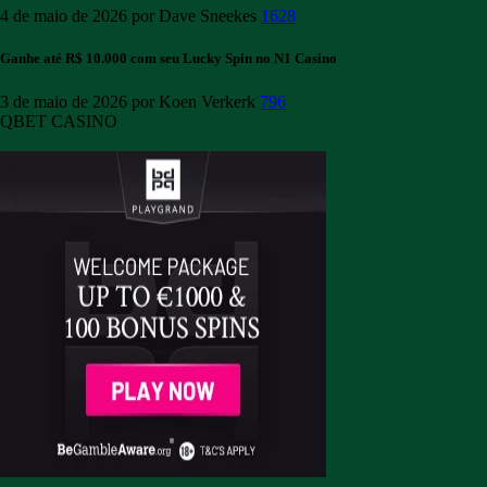
4 de maio de 2026
por
Dave Sneekes
1628
Ganhe até R$ 10.000 com seu Lucky Spin no N1 Casino
3 de maio de 2026
por
Koen Verkerk
796
QBET CASINO