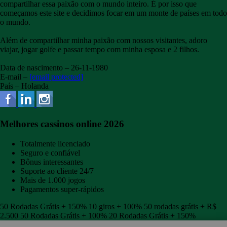
compartilhar essa paixão com o mundo inteiro. É por isso que
começamos este site e decidimos focar em um monte de países em todo
o mundo.
Além de compartilhar minha paixão com nossos visitantes, adoro
viajar, jogar golfe e passar tempo com minha esposa e 2 filhos.
Data de nascimento – 26-11-1980
E-mail –
[email protected]
País – Holanda
Melhores cassinos online 2026
Totalmente licenciado
Seguro e confiável
Bônus interessantes
Suporte ao cliente 24/7
Mais de 1.000 jogos
Pagamentos super-rápidos
50 Rodadas Grátis + 150% 10 giros + 100% 50 rodadas grátis + R$
2.500 50 Rodadas Grátis + 100% 20 Rodadas Grátis + 150%